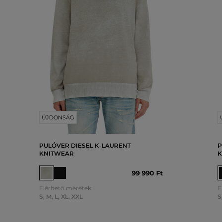
ÚJDONSÁG
PULÓVER DIESEL K-LAURENT
P
KNITWEAR
K
99 990 Ft
Elérhető méretek:
E
S
,
M
,
L
,
XL
,
XXL
S