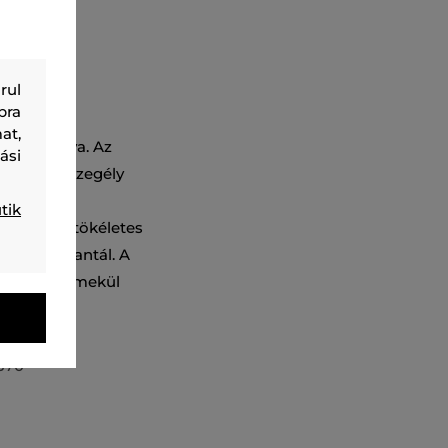
rul
bra
at,
 van ellátva. Az
ási
ész és ujjszegély
góval. A
tik
ól, amely tökéletes
gokat garantál. A
agokat. Remekül
zékét.
370