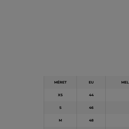
MÉRET
EU
MEL
XS
44
S
46
M
48