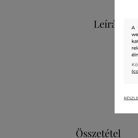
Leírás
A 
we
ka
re
él
Kö
(c
RÉSZLE
Összetétel