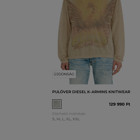
ÚJDONSÁG
PULÓVER DIESEL K-ARMINS KNITWEAR
129 990 Ft
Elérhető méretek:
S
,
M
,
L
,
XL
,
XXL