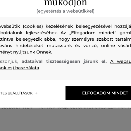
működjön
(egyetértés a websütikkel)
websütik (cookies) kezelésének beleegyezésével hozzájá
boldalunk fejlesztéséhez. Az „Elfogadom mindet" gom
ttintva beleegyezik abba, hogy személyre szabott tartalm
Gyapjúból készült férfi pulóver, amely kerek nyakkivágással
leváns hirdetéseket mutassunk és vonzó, online vásárl
egyszínű, szűk szabású darabot bordázott nyakrész, derékr
ményt nyújtsunk Önnek.
teszi különlegessé. A bal ujjon hímzett, decens Woolrich lo
szönjük,
adataival tisztességesen járunk el.
A websü
legfinomabb bárány gyapjúból készült, olasz kötött anyagb
ookies) használata
légáteresztő képességet és kiváló hőszabályozó tulajdonsá
pulóver könnyű, nem gyűrődik és nem szívja magába a sz
kombinálható darab, amely stílusosan kiegészíti majd öltö
ELFOGADOM MINDET
TES BEÁLLÍTÁSOK
Szezon: FW24
Termék kódja
0278MRUF0469-624-WA-7