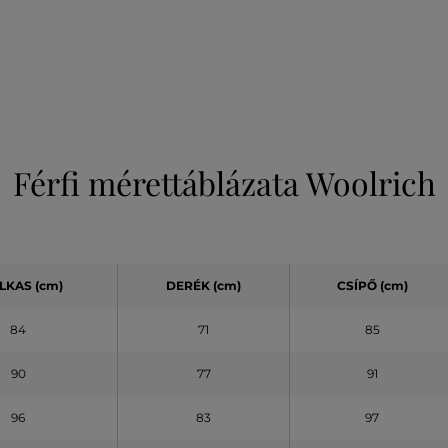
Férfi mérettáblázata Woolrich
LKAS (cm)
DERÉK (cm)
CSÍPŐ (cm)
84
71
85
90
77
91
96
83
97