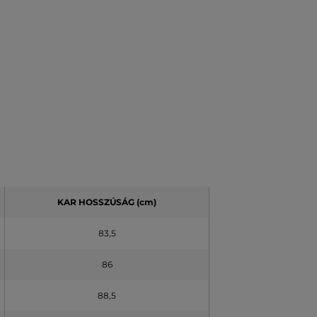
KAR HOSSZÚSÁG (cm)
83,5
86
88,5