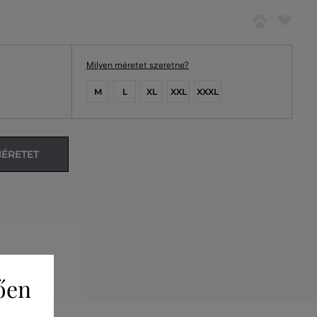
Milyen méretet szeretne?
M
L
XL
XXL
XXXL
MÉRETET
ően