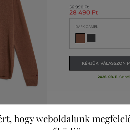
56 990 Ft
28 490 Ft
DARK CAMEL
KÉRJÜK, VÁLASSZON 
2026. 08. 11.
Önnél
ért, hogy weboldalunk megfelel