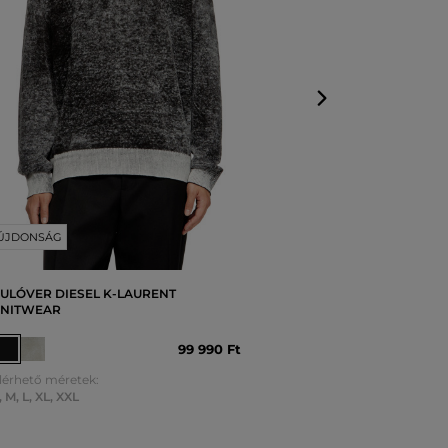
M
,
L
,
XL
ÚJDONSÁG
ULÓVER DIESEL K-LAURENT
NITWEAR
99 990 Ft
lérhető méretek:
,
M
,
L
,
XL
,
XXL