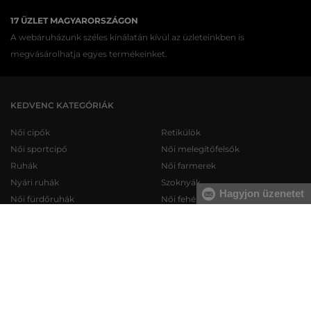
17 ÜZLET MAGYARORSZÁGON
A webáruházunk széles kínálatán kívül az üzleteinkben is
megvásárolhatja egyes termékeinket.
KEDVENC KATEGÓRIÁK
Női cipők
Retikülök
Női sportcipő
Női melegítőfelsők
Ruhák
Női farmerek
Nyári ruhák
Szoknyák
Hagyjon üzenetet
Női fürdőruhák
Női fehérneműk
Férfi cipők
Férfi melegítőfelsők
Férfi sportcipő
Férfi melegítőnadrágok
Férfi farmerek
Férfi pulóverek
Férfi rövidnadrágok
Férfi ingek
Férfi fehérneműk
Férfi trikók