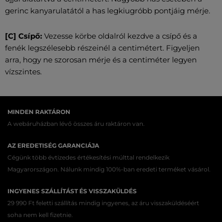
gerinc kanyarulatától a has legkiugróbb pontjáig mérje.
[C] Csípő:
Vezesse körbe oldalról kezdve a csípő és a
fenék legszélesebb részeinél a centimétert. Figyeljen
arra, hogy ne szorosan mérje és a centiméter legyen
vízszintes.
MINDEN RAKTÁRON
A webáruházban lévő összes áru raktáron van.
AZ EREDETISÉG GARANCIÁJA
Cégünk több évtizedes értékesítési múlttal rendelkezik
Magyarországon. Nálunk mindig 100%-ban eredeti terméket vásárol.
INGYENES SZÁLLÍTÁST ÉS VISSZAKÜLDÉS
29 990 Ft feletti szállítás mindig ingyenes, az áru visszaküldéséért
soha nem kell fizetnie.