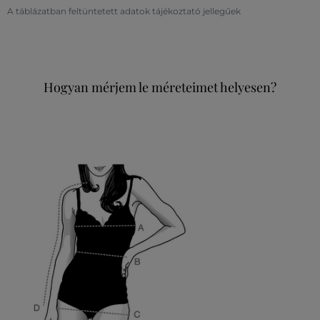
A táblázatban feltüntetett adatok tájékoztató jellegűek
Hogyan mérjem le méreteimet helyesen?