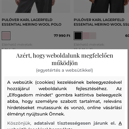
PULÓVER KARL LAGERFELD
PULÓVER KARL LAGERFELD
ESSENTIAL MERINO WOOL POLO
ESSENTIAL MERINO WOOL SSL
77 990 Ft
60
Elérhető méretek:
Elérhető méretek:
S
,
M
,
L
,
XL
XS
,
S
,
M
,
L
,
XL
Azért, hogy weboldalunk megfelelően
működjön
(egyetértés a websütikkel)
Női mérettáblázata Karl Lagerfeld
A websütik (cookies) kezelésének beleegyezésével
hozzájárul weboldalunk fejlesztéséhez. Az
„Elfogadom mindet" gombra kattintva beleegyezik
abba, hogy személyre szabott tartalmat, releváns
MÉRETGLOBAL
MÉRET
MELLKAS
DERÉK
CSÍPŐ
VÁLLA
hirdetéseket mutassunk és vonzó, online vásárlási
élményt nyújtsunk Önnek.
IT
(cm) [A]
(cm)
(cm)
(cm)
[B]
[C]
Köszönjük,
adataival tisztességesen járunk el.
A