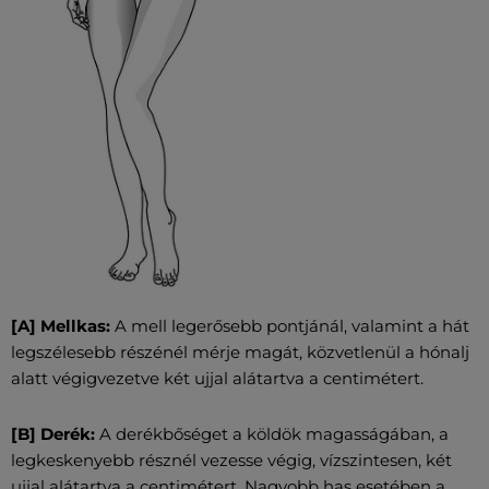
[A] Mellkas:
A mell legerősebb pontjánál, valamint a hát
legszélesebb részénél mérje magát, közvetlenül a hónalj
alatt végigvezetve két ujjal alátartva a centimétert.
[B] Derék:
A derékbőséget a köldök magasságában, a
legkeskenyebb résznél vezesse végig, vízszintesen, két
ujjal alátartva a centimétert. Nagyobb has esetében a