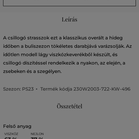
Leírás
A csillogó strasszok ezt a klasszikus overált a hideg
időben a buliszezon tökéletes darabjává varázsolják. Az
időtlen modell lágy viszkózkeverékből készült, és
csillogó díszítéssel rendelkezik a nyakon, az elején, a
zsebeken és a szegélyen.
Szezon: PS23
Termék kódja
230W2003-722-KW-496
Összetétel
felső anyag
VISZKÓZ
NEJLON