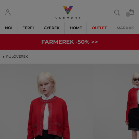
NŐI
FÉRFI
GYEREK
HOME
OUTLET
MÁRKÁK
FARMEREK -50% >>
PULÓVEREK