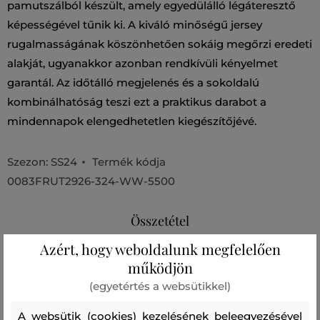
pamutszálból készült, amely egyedülálló légáteresztő
képességével tűnik ki. A kiváló minőségű jersey
rugalmasságának köszönhetően sokáig megőrzi eredeti
alakját, ugyanakkor azonban rendkívüli kényelmet
garantál. Az időtálló megjelenés és a sokoldalú
kombinálhatóság teszi ezt a praktikus darabot a
mindennapok elengedhetetlen kiegészítőjévé.
Szezon: SS24
Termék kódja
0083FRUT2926-324-WW-5500
Összetétel
Azért, hogy weboldalunk megfelelően
működjön
felső anyag
(egyetértés a websütikkel)
PAMUT
100 %
A websütik (cookies) kezelésének beleegyezésével