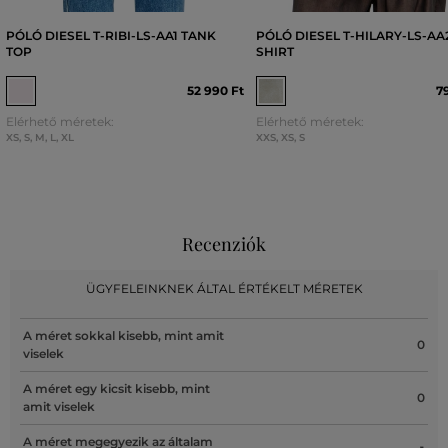
PÓLÓ DIESEL T-RIBI-LS-AA1 TANK
PÓLÓ DIESEL T-HILARY-LS-AA2
TOP
SHIRT
52 990 Ft
7
Elérhető méretek:
Elérhető méretek:
XS
,
S
,
M
,
L
,
XL
XXS
,
XS
,
S
Recenziók
ÜGYFELEINKNEK ÁLTAL ÉRTÉKELT MÉRETEK
A méret sokkal kisebb, mint amit
0
viselek
A méret egy kicsit kisebb, mint
0
amit viselek
A méret megegyezik az általam