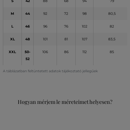
S
42
88
68
94
79
M
44
92
72
98
80,5
L
46
96
76
102
82
XL
48
101
81
107
83,5
XXL
50-
106
86
112
85
52
A táblázatban feltüntetett adatok tájékoztató jellegűek
Hogyan mérjem le méreteimet helyesen?