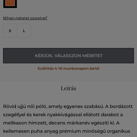
Milyen méretet szeretne?
S
L
KÉRJÜK, VÁLASSZON MÉRETET
Szállítás 4-10 munkanapon belül
Leírás
Rövid ujjú női póló, amely egyenes szabású. A bordázott
szegéllyel és kerek nyakkivágással ellátott darabot a
mellkason hímzett, decens márkanév egészíti ki. A
kellemesen puha anyag prémium minőségű organikus