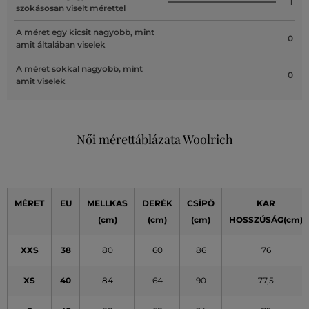
1
szokásosan viselt mérettel
A méret egy kicsit nagyobb, mint
0
amit általában viselek
A méret sokkal nagyobb, mint
0
amit viselek
Női mérettáblázata Woolrich
MÉRET
EU
MELLKAS
DERÉK
CSÍPŐ
KAR
(cm)
(cm)
(cm)
HOSSZÚSÁG(cm)
XXS
38
80
60
86
76
XS
40
84
64
90
77,5