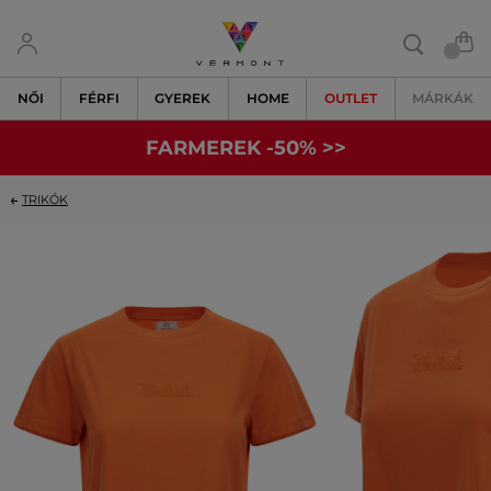
NŐI
FÉRFI
GYEREK
HOME
OUTLET
MÁRKÁK
FARMEREK -50% >>
TRIKÓK