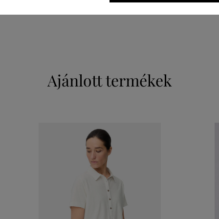
88 %
12 %
Ajánlott termékek