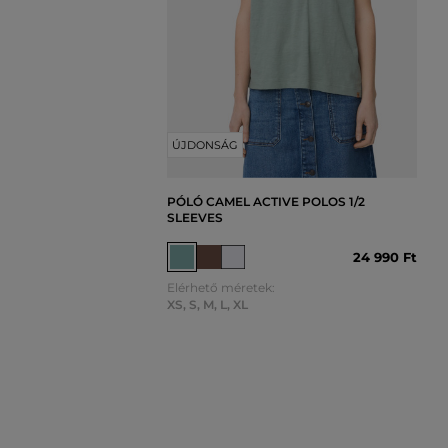
ÚJDONSÁG
PÓLÓ CAMEL ACTIVE POLOS 1/2
SLEEVES
24 990 Ft
Elérhető méretek:
XS
,
S
,
M
,
L
,
XL