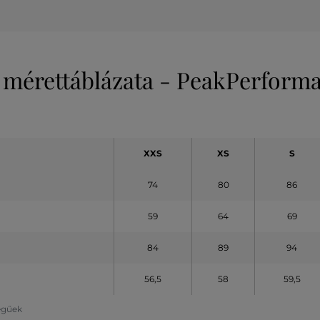
 mérettáblázata - PeakPerform
XXS
XS
S
74
80
86
59
64
69
84
89
94
56,5
58
59,5
legűek