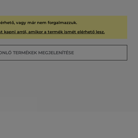
lérhető, vagy már nem forgalmazzuk.
t kapni arról, amikor a termék ismét elérhető lesz.
ONLÓ TERMÉKEK MEGJELENÍTÉSE
USÍTVA