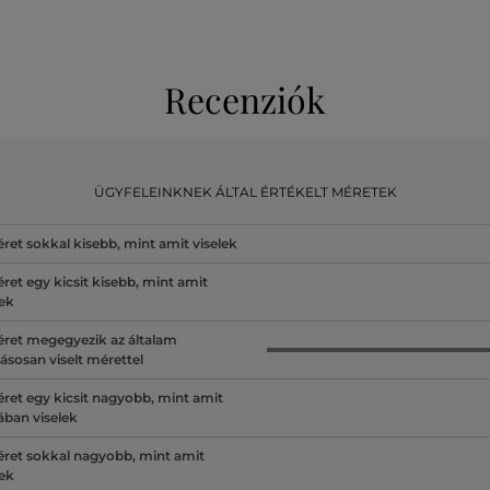
Recenziók
ÜGYFELEINKNEK ÁLTAL ÉRTÉKELT MÉRETEK
ret sokkal kisebb, mint amit viselek
ret egy kicsit kisebb, mint amit
lek
ret megegyezik az általam
ásosan viselt mérettel
ret egy kicsit nagyobb, mint amit
lában viselek
ret sokkal nagyobb, mint amit
lek