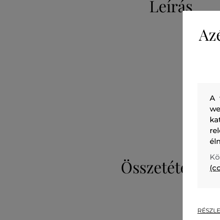
Leírás
Az
A 
we
ka
re
él
Kö
Összetétel
(c
RÉSZLE