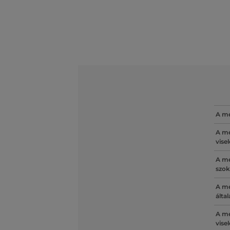
A mé
A mé
vise
A mé
szok
A mé
álta
A mé
vise