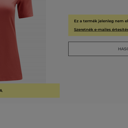
Ez a termék jelenleg nem e
Szeretnék e-mailes értesítés
HAS
A
KIÁR