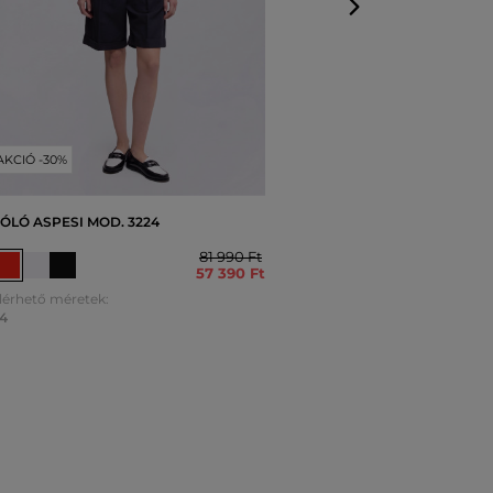
AKCIÓ -30%
ÓLÓ ASPESI MOD. 3224
81 990 Ft
57 390 Ft
lérhető méretek:
4