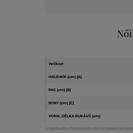
Női
Velikost
HRUDNÍK (cm)
[A]
PAS (cm) [B]
BOKY (cm) [C]
VONK. DÉLKA RUKÁVŮ (cm)
A táblázatban feltüntetett adatok tájékoztató jel