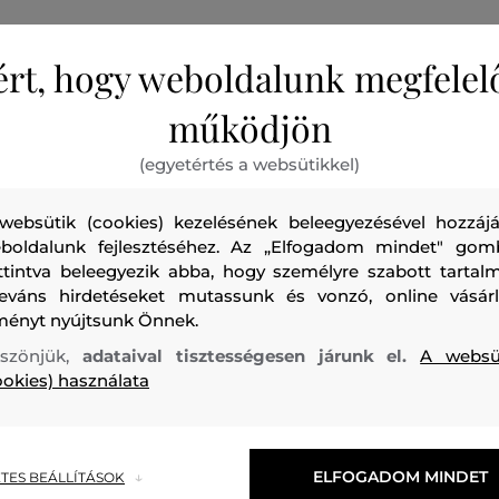
ért, hogy weboldalunk megfelel
Női sportpóló rövid ujjú, nagyon kényelmes, légáteresztő
működjön
készült. Enyhén testhezálló szabás, mellvarrással, amely 
a nőies sziluettet, félcipzáras nyakkivágással, márkajelzéss
(egyetértés a websütikkel)
hátoldalon végig. Az anyagösszetétel és az általános kivite
viselési kényelmet és nagyszerű funkcionális tulajdonságo
websütik (cookies) kezelésének beleegyezésével hozzájá
praktikus és stílusos darab, amely nem csak golfozáshoz a
boldalunk fejlesztéséhez. Az „Elfogadom mindet" gom
ttintva beleegyezik abba, hogy személyre szabott tartalm
leváns hirdetéseket mutassunk és vonzó, online vásárl
Szabás/Típus
SLIM
Szezon: SS23
Termék kódja
G77179
ményt nyújtsunk Önnek.
szönjük,
adataival tisztességesen járunk el.
A websü
ookies) használata
felső anyag
ELFOGADOM MINDET
TES BEÁLLÍTÁSOK
POLIÉSZTER
ELASZTÁN