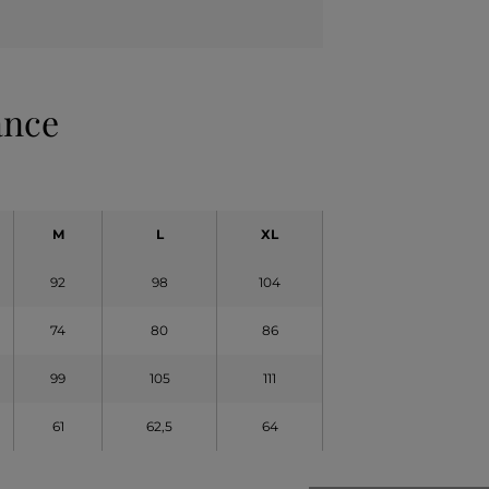
ance
M
L
XL
92
98
104
74
80
86
99
105
111
61
62,5
64