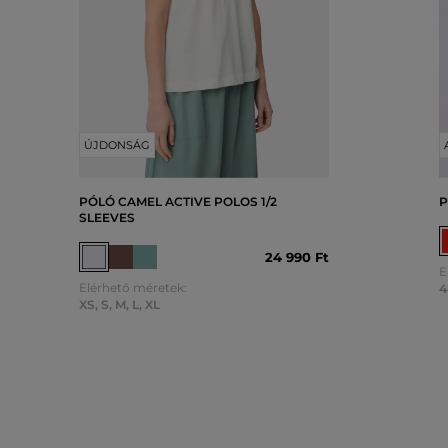
ÚJDONSÁG
PÓLÓ CAMEL ACTIVE POLOS 1/2
P
SLEEVES
24 990 Ft
E
Elérhető méretek:
4
XS
,
S
,
M
,
L
,
XL