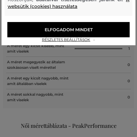
Recenziók
websütik (cookies) használata
ÜGYFELEINKNEK ÁLTAL ÉRTÉKELT MÉRETEK
ELFOGADOM MINDET
A méret sokkal kisebb, mint amit
0
viselek
RÉSZLETES BEÁLLÍTÁSOK
A méret egy kicsit kisebb, mint
1
amit viselek
A méret megegyezik az általam
0
szokásosan viselt mérettel
A méret egy kicsit nagyobb, mint
0
amit általában viselek
A méret sokkal nagyobb, mint
0
amit viselek
Női mérettáblázata - PeakPerformance