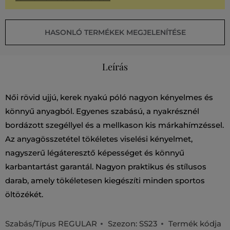
HASONLÓ TERMÉKEK MEGJELENÍTÉSE
Leírás
Női rövid ujjú, kerek nyakú póló nagyon kényelmes és
könnyű anyagból. Egyenes szabású, a nyakrésznél
bordázott szegéllyel és a mellkason kis márkahímzéssel.
Az anyagösszetétel tökéletes viselési kényelmet,
nagyszerű légáteresztő képességet és könnyű
karbantartást garantál. Nagyon praktikus és stílusos
darab, amely tökéletesen kiegészíti minden sportos
öltözékét.
Szabás/Típus
REGULAR
Szezon: SS23
Termék kódja