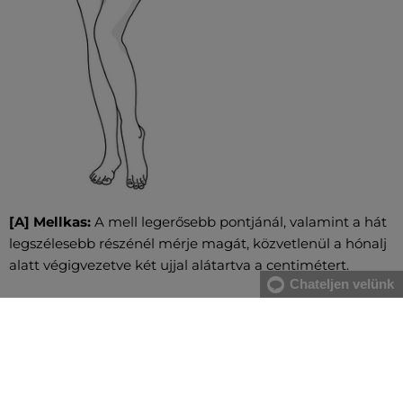
[A] Mellkas:
A mell legerősebb pontjánál, valamint a hát
legszélesebb részénél mérje magát, közvetlenül a hónalj
alatt végigvezetve két ujjal alátartva a centimétert.
Chateljen velünk
[B] Derék:
A derékbőséget a köldök magasságában, a
legkeskenyebb résznél vezesse végig, vízszintesen, két
ujjal alátartva a centimétert. Nagyobb has esetében a
gerinc kanyarulatától a has legkiugróbb pontjáig mérje.