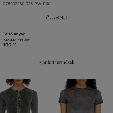
G78903250-323-PW-P60
Összetétel
felső anyag
ORGANIKUS PAMUT
100 %
Ajánlott termékek