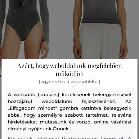
Azért, hogy weboldalunk megfelelően
működjön
DIESEL FRESYA-DNM UW
PÓLÓ DIESEL T-ILA-AA7 T-SHIRT
(egyetértés a websütikkel)
54 990 Ft
63 990 Ft
A websütik (cookies) kezelésének beleegyezésével
Elérhető méretek:
hozzájárul weboldalunk fejlesztéséhez. Az
ő méretek:
XS
,
S
,
M
,
L
,
XL
„Elfogadom mindet" gombra kattintva beleegyezik
+1 további
M
,
L
abba, hogy személyre szabott tartalmat, releváns
hirdetéseket mutassunk és vonzó, online vásárlási
élményt nyújtsunk Önnek.
Köszönjük,
adataival tisztességesen járunk el.
A