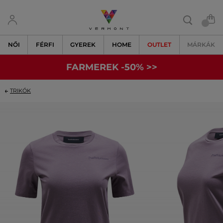
NŐI
FÉRFI
GYEREK
HOME
OUTLET
MÁRKÁK
FARMEREK -50% >>
TRIKÓK