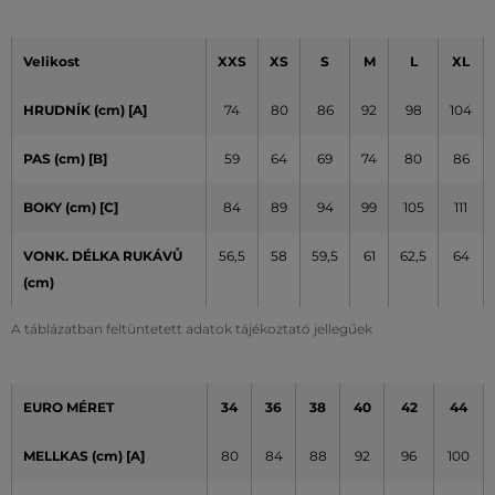
Velikost
XXS
XS
S
M
L
XL
HRUDNÍK (cm)
[A]
74
80
86
92
98
104
PAS (cm) [B]
59
64
69
74
80
86
BOKY (cm) [C]
84
89
94
99
105
111
VONK. DÉLKA RUKÁVŮ
56,5
58
59,5
61
62,5
64
(cm)
A táblázatban feltüntetett adatok tájékoztató jellegűek
EURO MÉRET
34
36
38
40
42
44
MELLKAS (cm)
[A]
80
84
88
92
96
100