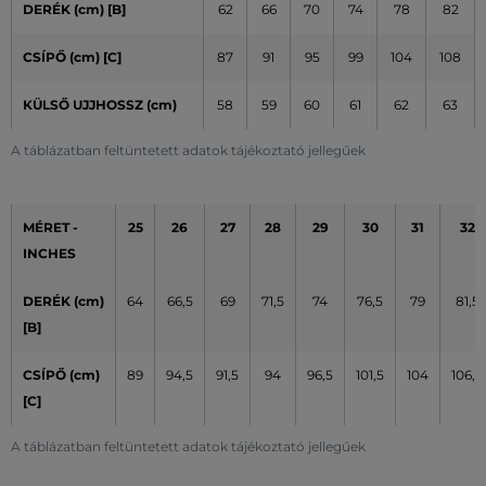
DERÉK (cm) [B]
62
66
70
74
78
82
CSÍPŐ (cm) [C]
87
91
95
99
104
108
KÜLSŐ UJJHOSSZ (cm)
58
59
60
61
62
63
A táblázatban feltüntetett adatok tájékoztató jellegűek
MÉRET -
25
26
27
28
29
30
31
32
INCHES
DERÉK (cm)
64
66,5
69
71,5
74
76,5
79
81,5
[B]
CSÍPŐ (cm)
89
94,5
91,5
94
96,5
101,5
104
106,5
[C]
A táblázatban feltüntetett adatok tájékoztató jellegűek