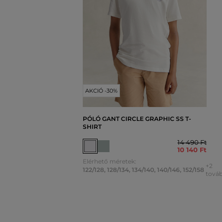
AKCIÓ -30%
PÓLÓ GANT CIRCLE GRAPHIC SS T-
SHIRT
14 490 Ft
10 140 Ft
Elérhető méretek:
+2
122/128
,
128/134
,
134/140
,
140/146
,
152/158
továb