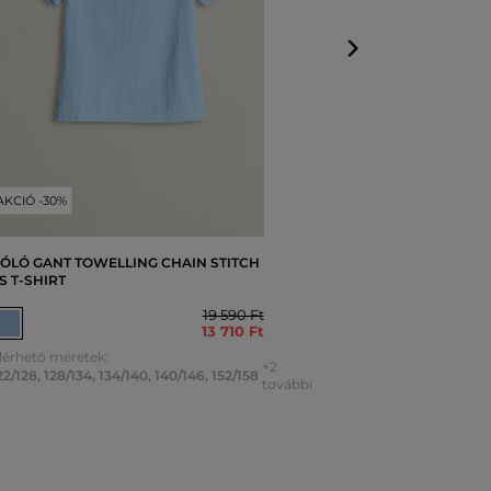
AKCIÓ -30%
ÓLÓ GANT TOWELLING CHAIN STITCH
S T-SHIRT
19 590 Ft
13 710 Ft
lérhető méretek:
+2
22/128
,
128/134
,
134/140
,
140/146
,
152/158
további