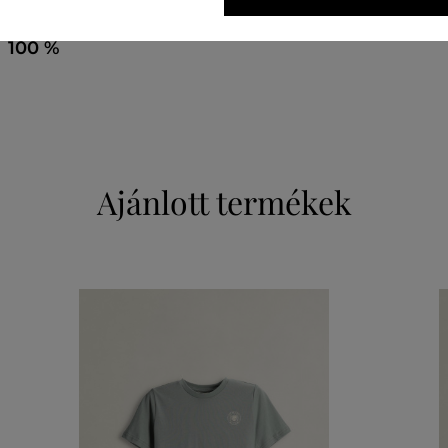
felső anyag
PAMUT
100 %
Ajánlott termékek