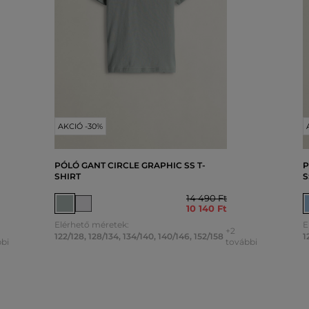
AKCIÓ -30%
PÓLÓ GANT CIRCLE GRAPHIC SS T-
P
SHIRT
S
14 490 Ft
10 140 Ft
Elérhető méretek:
E
+2
122/128
,
128/134
,
134/140
,
140/146
,
152/158
1
bi
további