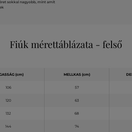
ret sokkal nagyobb, mint amit
lek
Fiúk mérettáblázata - felső
GASSÁG (cm)
MELLKAS (cm)
DE
106
57
120
63
132
68
144
74