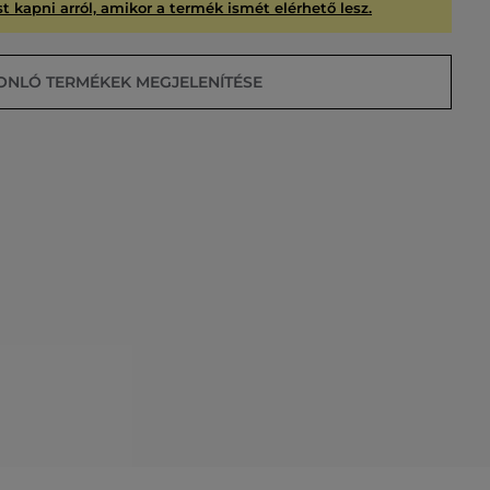
t kapni arról, amikor a termék ismét elérhető lesz.
ONLÓ TERMÉKEK MEGJELENÍTÉSE
USÍTVA