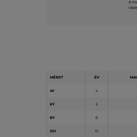
A mé
vise
MÉRET
ÉV
MA
4Y
4
6Y
6
8Y
8
10Y
10