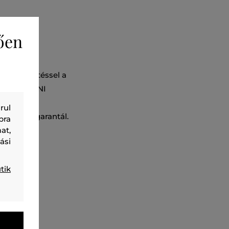
ően
dás díszítéssel a
atásos MARNI
ökéletes
rul
ntartást garantál.
bra
at,
ási
M108
tik