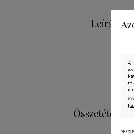
Leírás
Az
A 
we
ka
re
él
Kö
(c
Összetétel
RÉSZLE