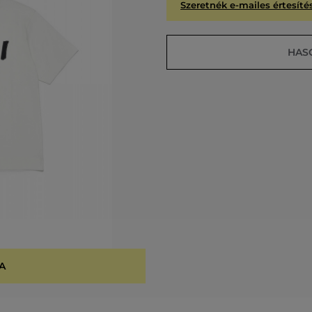
Szeretnék e-mailes értesítés
HAS
A
KIÁR