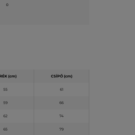
0
RÉK (cm)
CSÍPŐ (cm)
55
61
59
66
62
74
65
79