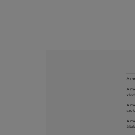
A mé
A mé
vise
A mé
szok
A mé
álta