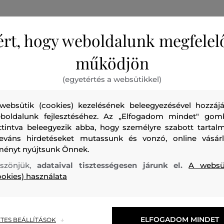
ért, hogy weboldalunk megfelel
működjön
Kerek nyakú, rövid ujjú gyerek póló. A monokróm dizájn bor
(egyetértés a websütikkel)
nyaknál, a mellkason található, kontrasztos kialakítású, h
nyomattal egészül ki. A 100% prémium minőségű pamut t
websütik (cookies) kezelésének beleegyezésével hozzájá
szellősséget, maximális viselési kényelmet és könnyű karba
boldalunk fejlesztéséhez. Az „Elfogadom mindet" gom
ttintva beleegyezik abba, hogy személyre szabott tartalm
Tökéletesen stílusos darab mindennapi viseletre.
leváns hirdetéseket mutassunk és vonzó, online vásárl
ményt nyújtsunk Önnek.
Szezon: FW22
Termék kódja
M00545_M00HZ-622-RB-0
szönjük,
adataival tisztességesen járunk el.
A websü
ookies) használata
ELFOGADOM MINDET
TES BEÁLLÍTÁSOK