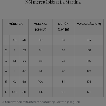
Női mérettáblázat La Martina
MÉRETEK
MELLKAS
DERÉK
MAGASSÁG (CM)
(CM)
[A]
(CM)
[B]
1
XS
40
80
64
164
2
S
42
84
68
168
3
M
44
88
72
170
4
L
46
94
78
172
5
XL
48
100
84
174
6
XXL
50
106
90
176
A táblázatban feltüntetett adatok tájékoztató jellegűek