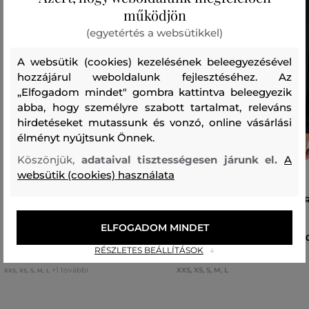
működjön
(egyetértés a websütikkel)
A websütik (cookies) kezelésének beleegyezésével
hozzájárul weboldalunk fejlesztéséhez. Az
„Elfogadom mindet" gombra kattintva beleegyezik
abba, hogy személyre szabott tartalmat, releváns
hirdetéseket mutassunk és vonzó, online vásárlási
élményt nyújtsunk Önnek.
Köszönjük,
adataival tisztességesen járunk el.
A
websütik (cookies) használata
PÓLÓ DIESEL UFTEE-SPORT-
PÓLÓ DIESEL PATRICIA-D-COR
CROPPED-T-SHIRT T-SHIRT
SHIRT L/S
ELFOGADOM MINDET
26 990 Ft
40
RÉSZLETES BEÁLLÍTÁSOK
Elérhető méretek:
Elérhető méretek:
+1 további
XXS
,
XS
,
S
,
M
,
L
XXS
,
XS
,
S
,
M
,
L