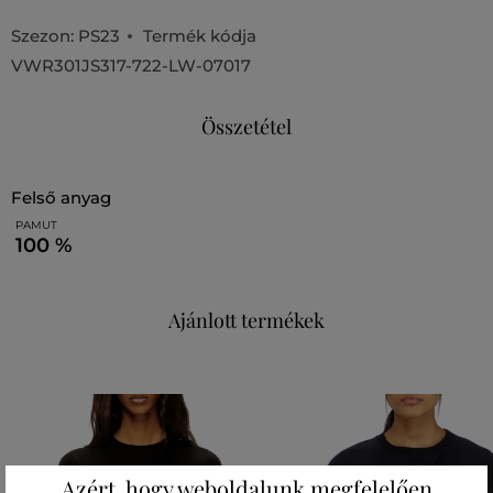
Szezon: PS23
Termék kódja
VWR301JS317-722-LW-07017
Összetétel
felső anyag
PAMUT
100 %
Ajánlott termékek
Azért, hogy weboldalunk megfelelően