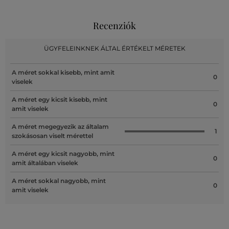
Recenziók
ÜGYFELEINKNEK ÁLTAL ÉRTÉKELT MÉRETEK
A méret sokkal kisebb, mint amit
0
viselek
A méret egy kicsit kisebb, mint
0
amit viselek
A méret megegyezik az általam
1
szokásosan viselt mérettel
A méret egy kicsit nagyobb, mint
0
amit általában viselek
A méret sokkal nagyobb, mint
0
amit viselek