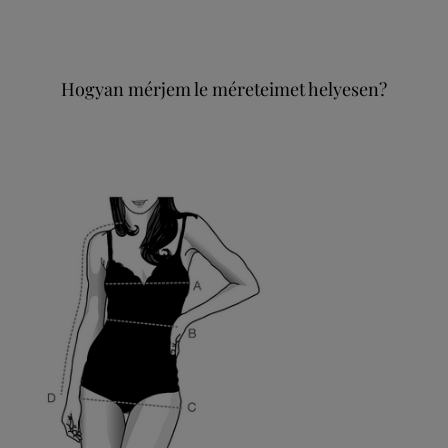
Hogyan mérjem le méreteimet helyesen?