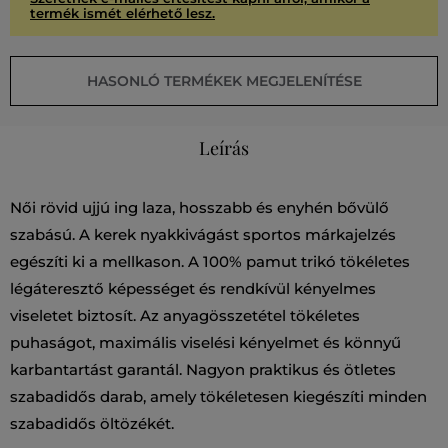
termék ismét elérhető lesz.
HASONLÓ TERMÉKEK MEGJELENÍTÉSE
Leírás
Női rövid ujjú ing laza, hosszabb és enyhén bővülő
szabású. A kerek nyakkivágást sportos márkajelzés
egészíti ki a mellkason. A 100% pamut trikó tökéletes
légáteresztő képességet és rendkívül kényelmes
viseletet biztosít. Az anyagösszetétel tökéletes
puhaságot, maximális viselési kényelmet és könnyű
karbantartást garantál. Nagyon praktikus és ötletes
szabadidős darab, amely tökéletesen kiegészíti minden
szabadidős öltözékét.