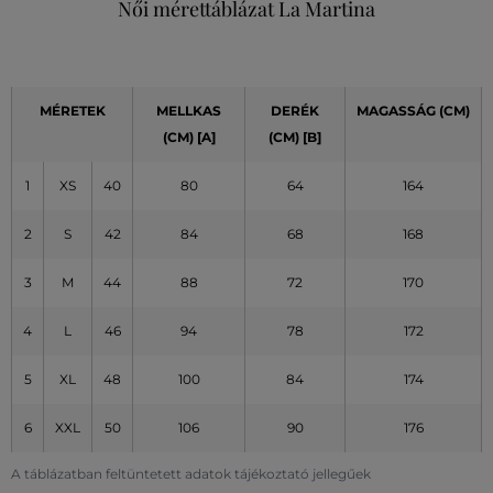
Női mérettáblázat La Martina
MÉRETEK
MELLKAS
DERÉK
MAGASSÁG (CM)
(CM)
[A]
(CM)
[B]
1
XS
40
80
64
164
2
S
42
84
68
168
3
M
44
88
72
170
4
L
46
94
78
172
5
XL
48
100
84
174
6
XXL
50
106
90
176
A táblázatban feltüntetett adatok tájékoztató jellegűek