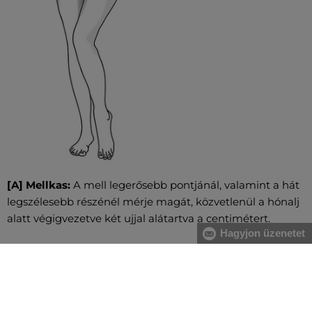
[A] Mellkas:
A mell legerősebb pontjánál, valamint a hát
legszélesebb részénél mérje magát, közvetlenül a hónalj
alatt végigvezetve két ujjal alátartva a centimétert.
Hagyjon üzenetet
[B] Derék:
A derékbőséget a köldök magasságában, a
legkeskenyebb résznél vezesse végig, vízszintesen, két
ujjal alátartva a centimétert. Nagyobb has esetében a
gerinc kanyarulatától a has legkiugróbb pontjáig mérje.