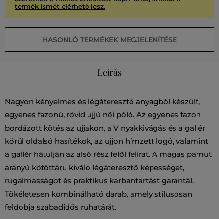
termék ismét elérhető lesz.
HASONLÓ TERMÉKEK MEGJELENÍTÉSE
Leírás
Nagyon kényelmes és légáteresztő anyagból készült,
egyenes fazonú, rövid ujjú női póló. Az egyenes fazon
bordázott kötés az ujjakon, a V nyakkivágás és a gallér
körül oldalsó hasítékok, az ujjon hímzett logó, valamint
a gallér hátulján az alsó rész felől felirat. A magas pamut
arányú kötöttáru kiváló légáteresztő képességet,
rugalmasságot és praktikus karbantartást garantál.
Tökéletesen kombinálható darab, amely stílusosan
feldobja szabadidős ruhatárát.