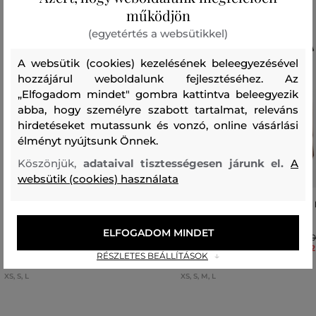
működjön
(egyetértés a websütikkel)
A websütik (cookies) kezelésének beleegyezésével
hozzájárul weboldalunk fejlesztéséhez. Az
„Elfogadom mindet" gombra kattintva beleegyezik
abba, hogy személyre szabott tartalmat, releváns
hirdetéseket mutassunk és vonzó, online vásárlási
élményt nyújtsunk Önnek.
Köszönjük,
adataival tisztességesen járunk el.
A
websütik (cookies) használata
PÓLÓ KARL LAGERFELD IKON POLO
PÓLÓ KARL LAGERFELD IKON
T-SHIRT
T-SHIRT
ELFOGADOM MINDET
60 990 Ft
60
42 690 Ft
42
RÉSZLETES BEÁLLÍTÁSOK
Elérhető méretek:
Elérhető méretek:
XS
,
S
,
L
XS
,
S
,
M
,
L