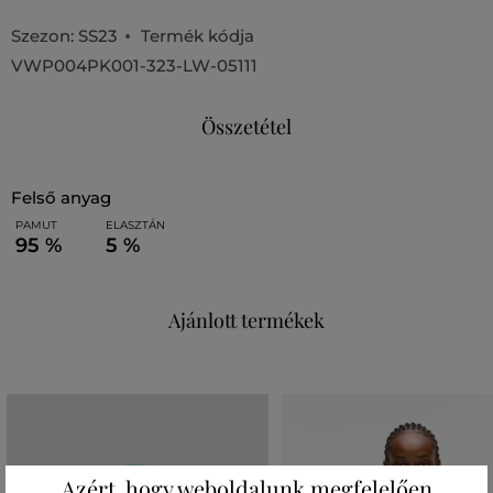
Szezon: SS23
Termék kódja
VWP004PK001-323-LW-05111
Összetétel
felső anyag
PAMUT
ELASZTÁN
95 %
5 %
Ajánlott termékek
Azért, hogy weboldalunk megfelelően