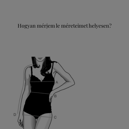
Hogyan mérjem le méreteimet helyesen?