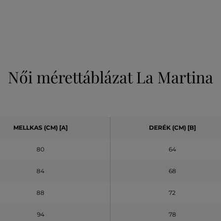
Női mérettáblázat La Martina
MELLKAS (CM)
[A]
DERÉK (CM)
[B]
80
64
84
68
88
72
94
78