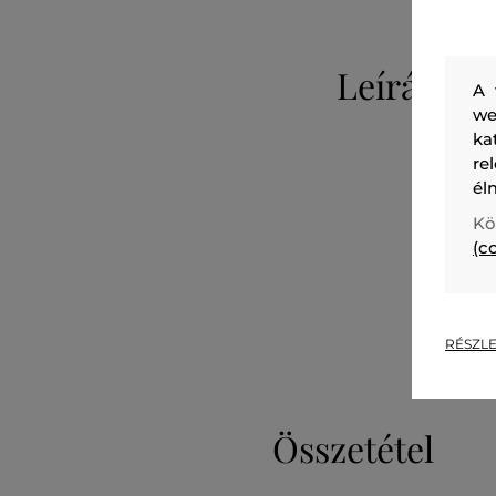
Leírás
A 
we
ka
re
él
Kö
(c
RÉSZLE
Összetétel