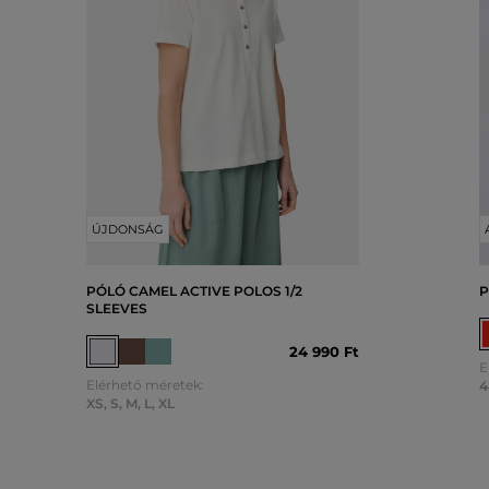
ÚJDONSÁG
PÓLÓ CAMEL ACTIVE POLOS 1/2
P
SLEEVES
24 990 Ft
E
Elérhető méretek:
4
XS
,
S
,
M
,
L
,
XL