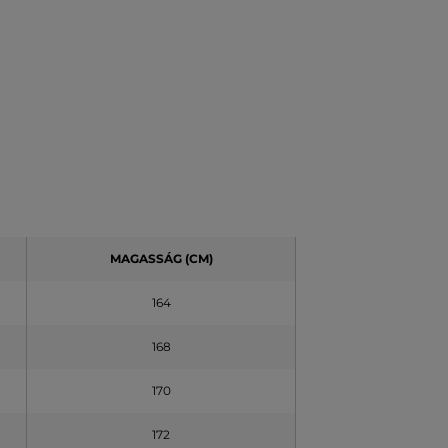
MAGASSÁG (CM)
164
168
170
172