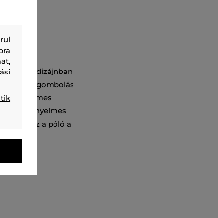
rul
bra
at,
l kirakott dizájnban
ási
 kifinomult gombolás
gyon kellemes
tik
lmas és kényelmes
önhetően ez a póló a
053