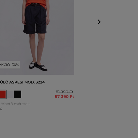
AKCIÓ -30%
ÓLÓ ASPESI MOD. 3224
81 990 Ft
57 390 Ft
lérhető méretek:
4