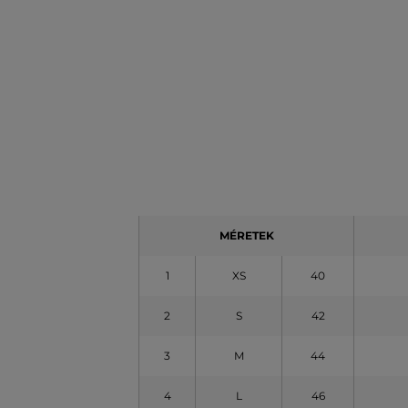
MÉRETEK
1
XS
40
2
S
42
3
M
44
4
L
46