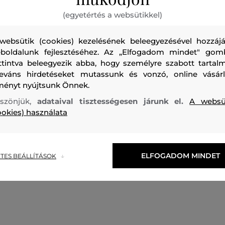
(egyetértés a websütikkel)
websütik (cookies) kezelésének beleegyezésével hozzájá
boldalunk fejlesztéséhez. Az „Elfogadom mindet" gom
ttintva beleegyezik abba, hogy személyre szabott tartalm
Hosszú ujjú női póló. Klasszikus fazonú, a márkajel kövekke
leváns hirdetéseket mutassunk és vonzó, online vásárl
ményt nyújtsunk Önnek.
a mellkason, mely színben megfelel a póló részleteinek. A
pánt gombos záródással. A prémium minőségű pamut na
szönjük,
adataival tisztességesen járunk el.
A websü
ookies) használata
tapintású, és az elasztán keverékének köszönhetően ruga
viselet. Időtlenségének és univerzális használatának kösz
márka egyik ikonikus darabjává vált.
ELFOGADOM MINDET
TES BEÁLLÍTÁSOK
Szezon: FW22
Termék kódja
UWP303PK001-622-LW-06