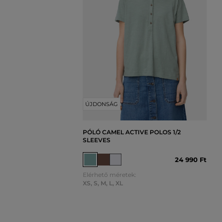
ÚJDONSÁG
PÓLÓ CAMEL ACTIVE POLOS 1/2
SLEEVES
24 990 Ft
Elérhető méretek:
XS
,
S
,
M
,
L
,
XL