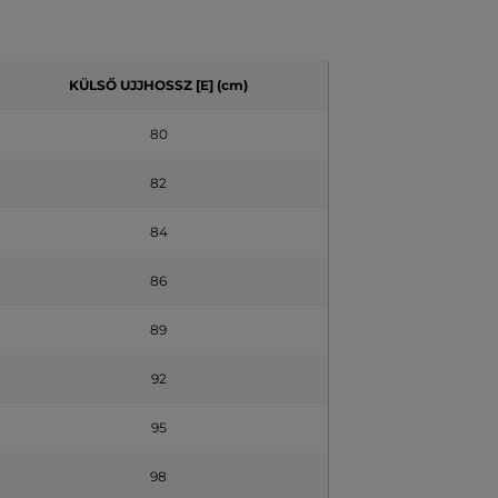
KÜLSŐ UJJHOSSZ [E] (cm)
80
82
84
86
89
92
95
98