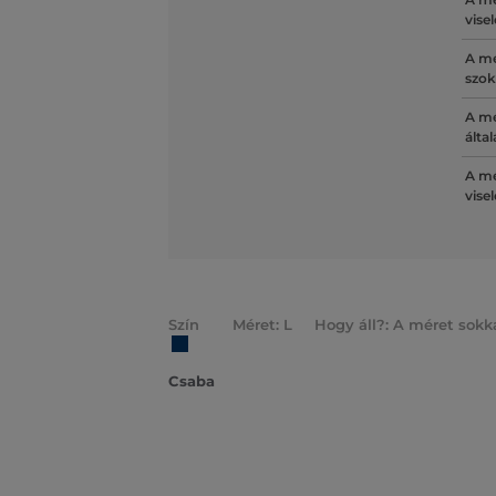
vise
A mé
szok
A mé
álta
A mé
vise
Szín
Méret: L
Hogy áll?: A méret sokk
Csaba