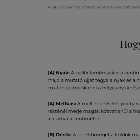
A táblázatban feltüntetett adatok tájékoztató jel
Hogy
[A] Nyak:
A gallér lemérésekor a centim
majd a mutató ujját tegye a nyak és a 
cm-t fogja megkapni a helyes nyakbősé
[A] Mellkas:
A mell legerősebb pontjáná
részénél mérje magát, közvetlenül a hóna
alátartva a centimétert.
[B] Derék:
A derékbőséget a köldök ma