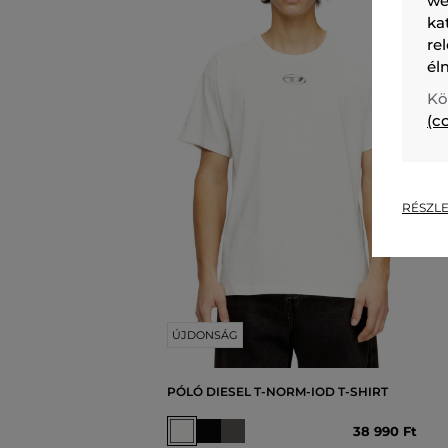
we
ka
re
él
Kö
(c
RÉSZLE
ÚJDONSÁG
PÓLÓ DIESEL T-NORM-IOD T-SHIRT
38 990 Ft