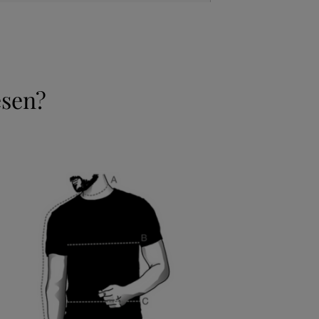
esen?