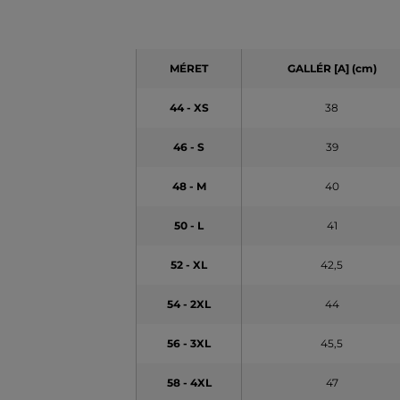
MÉRET
GALLÉR [A]
(cm)
44 - XS
38
46 - S
39
48 - M
40
50 - L
41
52 - XL
42,5
54 - 2XL
44
56 - 3XL
45,5
58 - 4XL
47