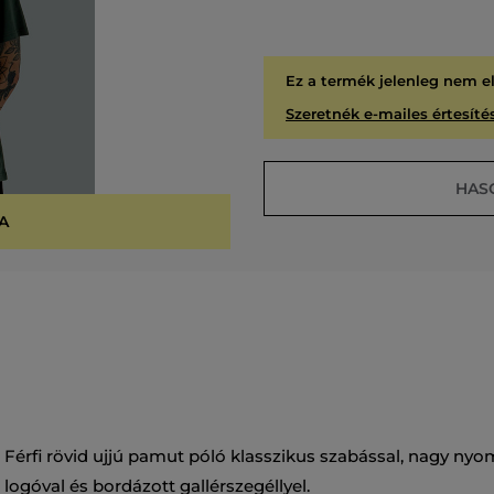
Ez a termék jelenleg nem e
Szeretnék e-mailes értesítés
HAS
A
KIÁR
Férfi rövid ujjú pamut póló klasszikus szabással, nagy nyo
logóval és bordázott gallérszegéllyel.