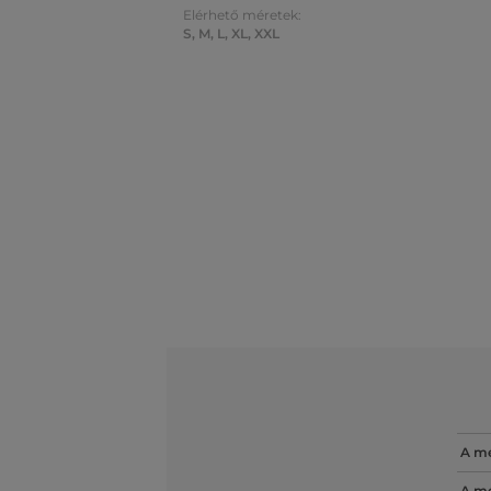
Elérhető méretek:
S
,
M
,
L
,
XL
,
XXL
A mé
A mé