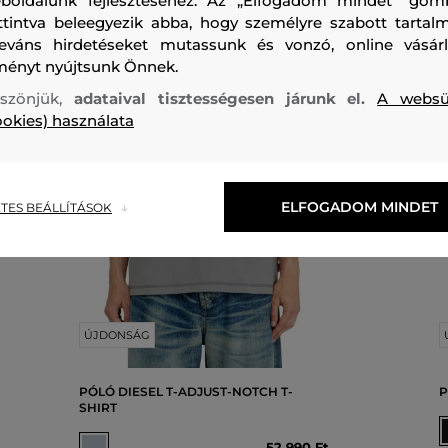
boldalunk fejlesztéséhez. Az „Elfogadom mindet" gom
ttintva beleegyezik abba, hogy személyre szabott tartalm
leváns hirdetéseket mutassunk és vonzó, online vásárl
ményt nyújtsunk Önnek.
szönjük,
adataival tisztességesen járunk el.
A websü
ookies) használata
ELFOGADOM MINDET
TES BEÁLLÍTÁSOK
ÚJDONSÁG
PÓLÓ DIESEL T-ADJUST-NOTCH T-
P
SHIRT
52 990 Ft