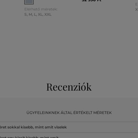
E
Elérhető méretek:
X
S
,
M
,
L
,
XL
,
XXL
Recenziók
ÜGYFELEINKNEK ÁLTAL ÉRTÉKELT MÉRETEK
ret sokkal kisebb, mint amit viselek
ret egy kicsit kisebb, mint amit