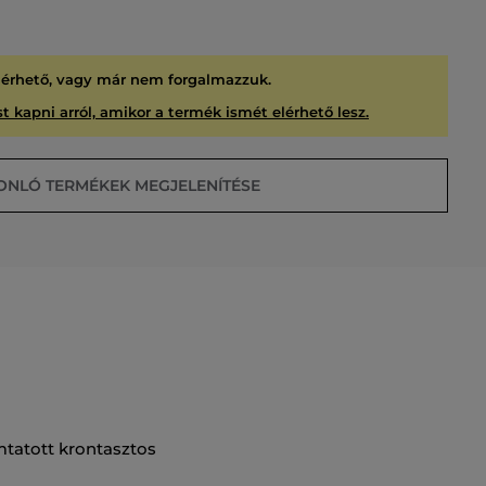
lérhető, vagy már nem forgalmazzuk.
t kapni arról, amikor a termék ismét elérhető lesz.
ONLÓ TERMÉKEK MEGJELENÍTÉSE
USÍTVA
mtatott krontasztos