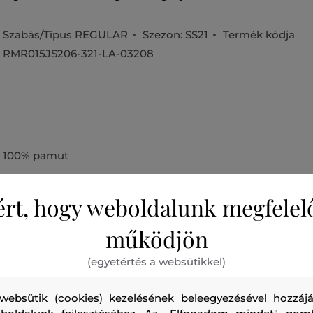
Szabás/Típus
REGULAR
Szezon: SS21
Termék kódja
RMR015JS206-321-LA-03208
100% pamut
ért, hogy weboldalunk megfelel
működjön
Ajánlott termékek
(egyetértés a websütikkel)
websütik (cookies) kezelésének beleegyezésével hozzájá