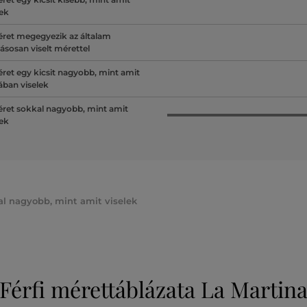
lek
ret megegyezik az általam
ásosan viselt mérettel
ret egy kicsit nagyobb, mint amit
lában viselek
ret sokkal nagyobb, mint amit
lek
al nagyobb, mint amit viselek
Férfi mérettáblázata La Martin