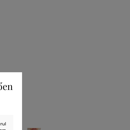
ően
ÚJDONSÁG
rul