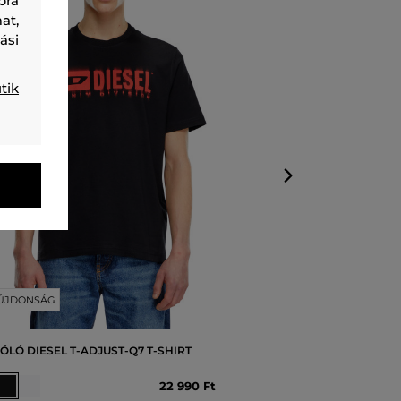
bra
PÓLÓ DIESEL T
at,
ási
Elérhető mérete
tik
S
,
M
,
L
,
XL
,
XXL
ÚJDONSÁG
ÓLÓ DIESEL T-ADJUST-Q7 T-SHIRT
22 990 Ft