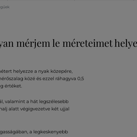
legűek
an mérjem le méreteimet hely
étert helyezze a nyak közepére,
mérőszalag közé és ezzel ráhagyva 0,5
g értéket.
l, valamint a hát legszélesebb
lj alatt végigvezetve két ujjal
gasságában, a legkeskenyebb