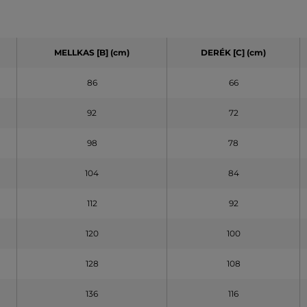
MELLKAS [B] (cm)
DERÉK [C] (cm)
86
66
92
72
98
78
104
84
112
92
120
100
128
108
136
116