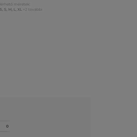
lérhető méretek:
S
,
S
,
M
,
L
,
XL
+2 további
0