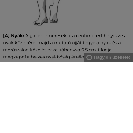
[A] Nyak:
A gallér lemérésekor a centimétert helyezze a
nyak közepére, majd a mutató ujját tegye a nyak és a
mérőszalag közé és ezzel ráhagyva 0,5 cm-t fogja
megkapni a helyes nyakbőség értéket.
Hagyjon üzenetet
[A] Mellkas:
A mell legerősebb pontjánál, valamint a hát
legszélesebb részénél mérje magát, közvetlenül a hónalj
alatt végigvezetve két ujjal alátartva a centimétert.
[B] Derék:
A derékbőséget a köldök magasságában, a
legkeskenyebb résznél vezesse végig, vízszintesen, két
ujjal alátartva a centimétert. Nagyobb has esetében a
gerinc kanyarulatától a has legkiugróbb pontjáig mérje.