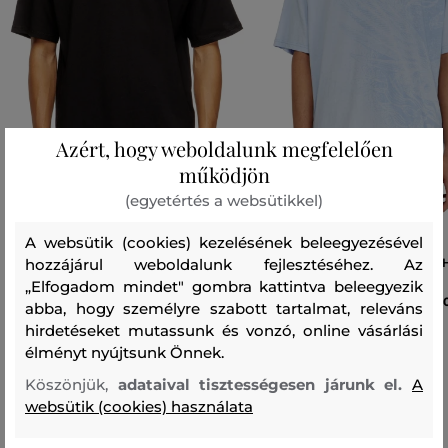
Azért, hogy weboldalunk megfelelően
működjön
(egyetértés a websütikkel)
A websütik (cookies) kezelésének beleegyezésével
hozzájárul weboldalunk fejlesztéséhez. Az
PÓLÓ DIESEL T-LUCIEN-IHBI T-SHIRT
PÓLÓ DIESEL T-BOXT-AA3 T-S
„Elfogadom mindet" gombra kattintva beleegyezik
40 990 Ft
40
abba, hogy személyre szabott tartalmat, releváns
hirdetéseket mutassunk és vonzó, online vásárlási
Elérhető méretek:
Elérhető méretek:
S
,
M
,
L
,
XL
,
XXL
S
,
M
,
L
,
XL
,
XXL
élményt nyújtsunk Önnek.
Köszönjük,
adataival tisztességesen járunk el.
A
websütik (cookies) használata