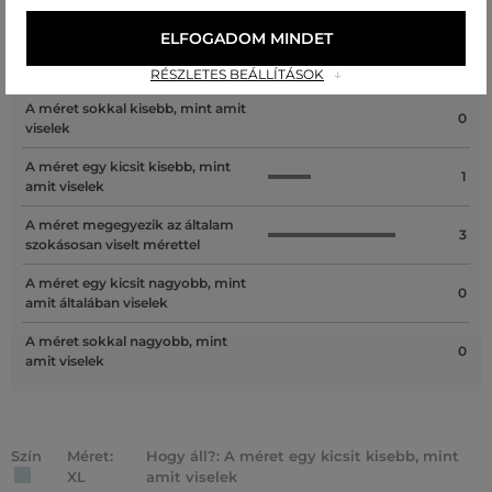
Recenziók
ELFOGADOM MINDET
ÜGYFELEINKNEK ÁLTAL ÉRTÉKELT MÉRETEK
RÉSZLETES BEÁLLÍTÁSOK
A méret sokkal kisebb, mint amit
0
viselek
A méret egy kicsit kisebb, mint
1
amit viselek
A méret megegyezik az általam
3
szokásosan viselt mérettel
A méret egy kicsit nagyobb, mint
0
amit általában viselek
A méret sokkal nagyobb, mint
0
amit viselek
Szín
Méret:
Hogy áll?: A méret egy kicsit kisebb, mint
XL
amit viselek