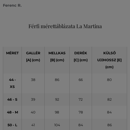
Ferenc R.
Férfi mérettáblázata La Martina
MÉRET
GALLÉR
MELLKAS
DERÉK
KÜLSŐ
[A]
(cm)
[B] (cm)
[C] (cm)
UJJHOSSZ [E]
(cm)
44 -
38
86
66
80
XS
46 - S
39
92
72
82
48 - M
40
98
78
84
50 - L
41
104
84
86