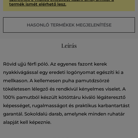
termék ismét elérhető lesz.
HASONLÓ TERMÉKEK MEGJELENÍTÉSE
Leírás
Rövid ujjú férfi póló. Az egyenes fazont kerek
nyakkivágással egy eredeti logónyomat egészíti ki a
mellkason. A kellemesen puha pamutdzsörzé
tökéletesen lélegző és rendkívül kényelmes viselet. A
100% pamutból készült kötöttáru kiváló légáteresztő
képességet, rugalmasságot és praktikus karbantartást
garantál. Sokoldalú darab, amelynek minden ruhatár
alapját kell képeznie.