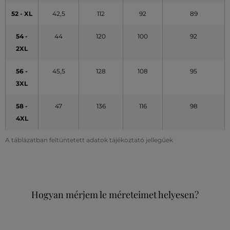
52 - XL
42,5
112
92
89
54 -
44
120
100
92
2XL
56 -
45,5
128
108
95
3XL
58 -
47
136
116
98
4XL
A táblázatban feltüntetett adatok tájékoztató jellegűek
Hogyan mérjem le méreteimet helyesen?