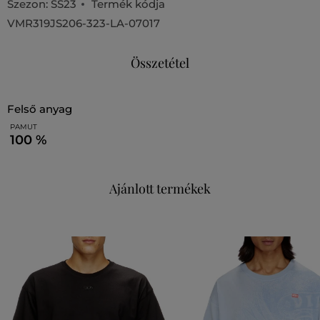
Szezon: SS23
Termék kódja
VMR319JS206-323-LA-07017
Összetétel
felső anyag
PAMUT
100 %
Ajánlott termékek