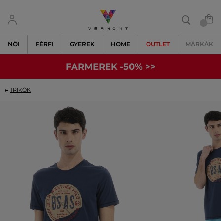
NŐI
FÉRFI
GYEREK
HOME
OUTLET
MÁRKÁK
FARMEREK -50% >>
TRIKÓK