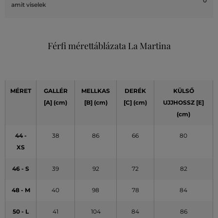
0
amit viselek
Férfi mérettáblázata La Martina
MÉRET
GALLÉR
MELLKAS
DERÉK
KÜLSŐ
[A]
(cm)
[B] (cm)
[C] (cm)
UJJHOSSZ [E]
(cm)
44 -
38
86
66
80
XS
46 - S
39
92
72
82
48 - M
40
98
78
84
50 - L
41
104
84
86