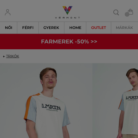
NŐI
FÉRFI
GYEREK
HOME
OUTLET
MÁRKÁK
FARMEREK -50% >>
TRIKÓK