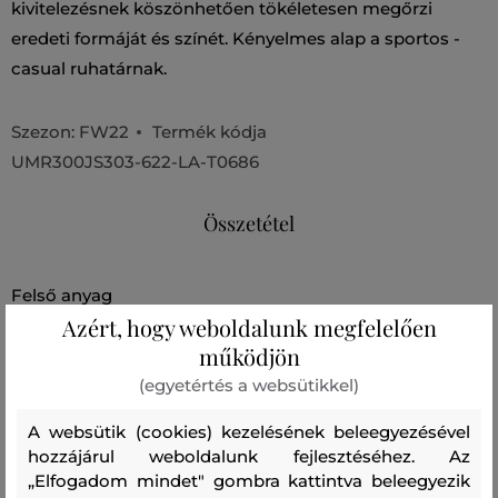
kivitelezésnek köszönhetően tökéletesen megőrzi
eredeti formáját és színét. Kényelmes alap a sportos -
casual ruhatárnak.
Szezon: FW22
Termék kódja
UMR300JS303-622-LA-T0686
Összetétel
felső anyag
Azért, hogy weboldalunk megfelelően
PAMUT
100 %
működjön
(egyetértés a websütikkel)
Ajánlott termékek
A websütik (cookies) kezelésének beleegyezésével
hozzájárul weboldalunk fejlesztéséhez. Az
„Elfogadom mindet" gombra kattintva beleegyezik