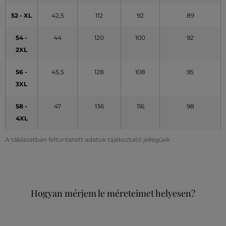
52 - XL
42,5
112
92
89
54 -
44
120
100
92
2XL
56 -
45,5
128
108
95
3XL
58 -
47
136
116
98
4XL
A táblázatban feltüntetett adatok tájékoztató jellegűek
Hogyan mérjem le méreteimet helyesen?