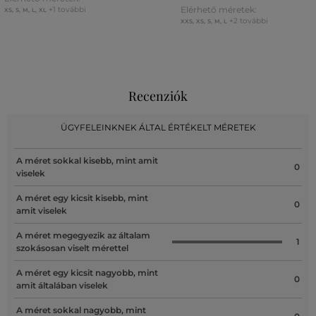
Elérhető méretek:
+1 további
XS
,
S
,
M
,
L
,
XL
+2 további
XXS
,
XS
,
S
,
M
,
L
Recenziók
ÜGYFELEINKNEK ÁLTAL ÉRTÉKELT MÉRETEK
A méret sokkal kisebb, mint amit
0
viselek
A méret egy kicsit kisebb, mint
0
amit viselek
A méret megegyezik az általam
1
szokásosan viselt mérettel
A méret egy kicsit nagyobb, mint
0
amit általában viselek
A méret sokkal nagyobb, mint