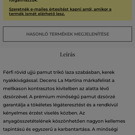
forgalmazzuk.
Szeretnék e-mailes értesítést kapni arról, amikor a
termék ismét elérhető lesz.
HASONLÓ TERMÉKEK MEGJELENÍTÉSE
Leírás
Férfi rövid ujjú pamut trikó laza szabásban, kerek
nyakkivágással. Decens La Martina márkafelirat a
mellkason kontrasztos kivitelben az alatta lévő
dzsörzével. A prémium minőségű pamut dzsörzé
garantálja a tökéletes légáteresztést és a rendkívül
kényelmes érzést viselés közben. Az
anyagösszetételének köszönhetően nagyon kellemes
tapintású és egyszerű a karbantartása. A minőségi