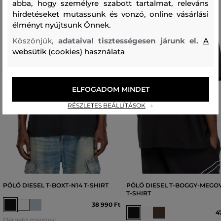
abba, hogy személyre szabott tartalmat, releváns
hirdetéseket mutassunk és vonzó, online vásárlási
élményt nyújtsunk Önnek.
Köszönjük,
adataival tisztességesen járunk el.
A
websütik (cookies) használata
ELFOGADOM MINDET
RÉSZLETES BEÁLLÍTÁSOK
PÓLÓ DIESEL T-BOXT-N14 T-SHIRT
PÓLÓ DIESEL T-BOGGY-MEGO
T-SHIRT
38 990 Ft
4
Elérhető méretek: