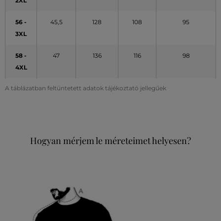
2XL
56 -
45,5
128
108
95
3XL
58 -
47
136
116
98
4XL
A táblázatban feltüntetett adatok tájékoztató jellegűek
Hogyan mérjem le méreteimet helyesen?