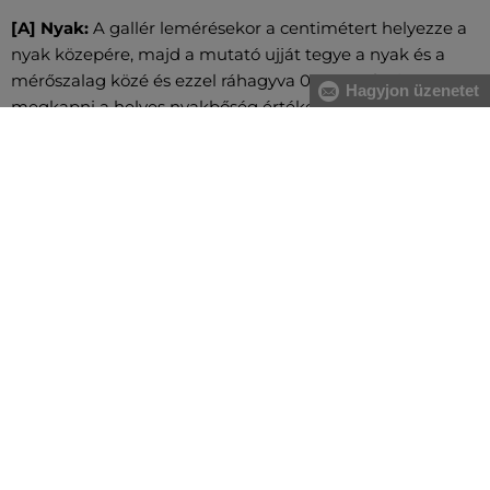
[A] Nyak:
A gallér lemérésekor a centimétert helyezze a
nyak közepére, majd a mutató ujját tegye a nyak és a
mérőszalag közé és ezzel ráhagyva 0,5 cm-t fogja
Hagyjon üzenetet
megkapni a helyes nyakbőség értéket.
[A] Mellkas:
A mell legerősebb pontjánál, valamint a hát
legszélesebb részénél mérje magát, közvetlenül a hónalj
alatt végigvezetve két ujjal alátartva a centimétert.
[B] Derék:
A derékbőséget a köldök magasságában, a
legkeskenyebb résznél vezesse végig, vízszintesen, két
ujjal alátartva a centimétert. Nagyobb has esetében a
gerinc kanyarulatától a has legkiugróbb pontjáig mérje.
[C] Csípő:
Vezesse körbe oldalról kezdve a csípő és a
fenék legszélesebb részeinél a centimétert. Figyeljen
arra, hogy ne szorosan mérje és a centiméter legyen
vízszintes.