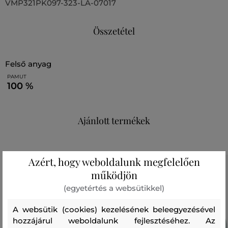
VMP321PK097-323-LA-07017
Összetétel
felső anyag
PAMUT
100 %
Ajánlott termékek
Azért, hogy weboldalunk megfelelően
működjön
(egyetértés a websütikkel)
A websütik (cookies) kezelésének beleegyezésével
hozzájárul weboldalunk fejlesztéséhez. Az