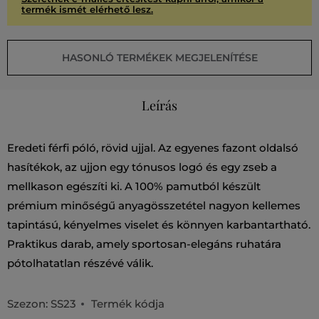
termék ismét elérhető lesz.
HASONLÓ TERMÉKEK MEGJELENÍTÉSE
Leírás
Eredeti férfi póló, rövid ujjal. Az egyenes fazont oldalsó
hasítékok, az ujjon egy tónusos logó és egy zseb a
mellkason egészíti ki. A 100% pamutból készült
prémium minőségű anyagösszetétel nagyon kellemes
tapintású, kényelmes viselet és könnyen karbantartható.
Praktikus darab, amely sportosan-elegáns ruhatára
pótolhatatlan részévé válik.
Szezon: SS23
Termék kódja