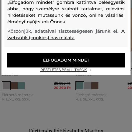
„Elfogadom mindet" gombra kattintva beleegyezik
abba, hogy személyre szabott tartalmat, releváns
hirdetéseket mutassunk és vonzó, online vásárlási
élményt nyújtsunk Önnek.
Köszönjük,
adataival tisztességesen járunk el.
A
websütik (cookies) használata
ELFOGADOM MINDET
PÓLÓ CAMEL ACTIVE POLOS 1/2
PÓLÓ CAMEL ACTIVE POLOS 1/
RÉSZLETES BEÁLLÍTÁSOK
SLEEVES
SLEEVES
28 990 Ft
28
20 290 Ft
20
Elérhető méretek:
Elérhető méretek:
M
,
L
,
XL
,
XXL
,
XXXL
M
,
L
,
XL
,
XXL
,
XXXL
Férfi mérettáblázata La Martina