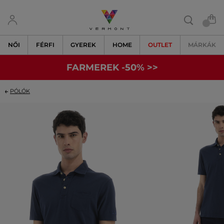
NŐI
FÉRFI
GYEREK
HOME
OUTLET
MÁRKÁK
FARMEREK -50% >>
PÓLÓK