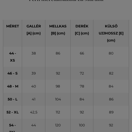
MÉRET
GALLÉR
MELLKAS
DERÉK
KÜLSŐ
[A]
(cm)
[B] (cm)
[C] (cm)
UJJHOSSZ [E]
(cm)
44 -
38
86
66
80
XS
46 - S
39
92
72
82
48 - M
40
98
78
84
50 - L
41
104
84
86
52 - XL
42,5
112
92
89
54 -
44
120
100
92