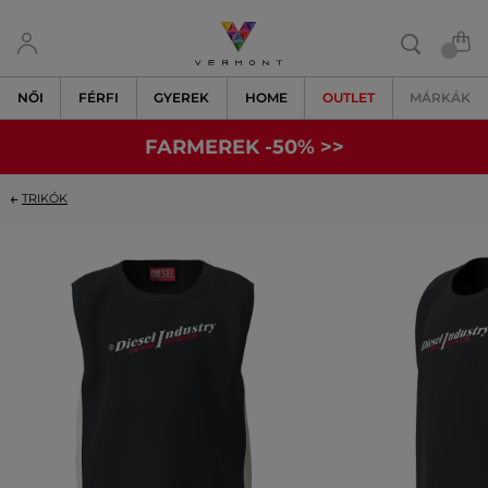
NŐI
FÉRFI
GYEREK
HOME
OUTLET
MÁRKÁK
FARMEREK -50% >>
TRIKÓK