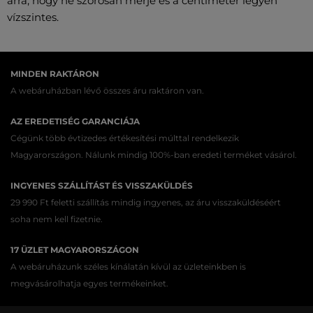
arra, hogy ne szorosan mérje és a centiméter legyen
vízszintes.
MINDEN RAKTÁRON
A webáruházban lévő összes áru raktáron van.
AZ EREDETISÉG GARANCIÁJA
Cégünk több évtizedes értékesítési múlttal rendelkezik
Magyarországon. Nálunk mindig 100%-ban eredeti terméket vásárol.
INGYENES SZÁLLÍTÁST ÉS VISSZAKÜLDÉS
29 990 Ft feletti szállítás mindig ingyenes, az áru visszaküldéséért
soha nem kell fizetnie.
17 ÜZLET MAGYARORSZÁGON
A webáruházunk széles kínálatán kívül az üzleteinkben is
megvásárolhatja egyes termékeinket.