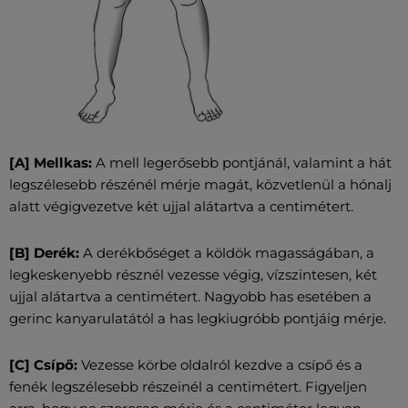
[A] Mellkas:
A mell legerősebb pontjánál, valamint a hát
legszélesebb részénél mérje magát, közvetlenül a hónalj
alatt végigvezetve két ujjal alátartva a centimétert.
[B] Derék:
A derékbőséget a köldök magasságában, a
legkeskenyebb résznél vezesse végig, vízszintesen, két
ujjal alátartva a centimétert. Nagyobb has esetében a
gerinc kanyarulatától a has legkiugróbb pontjáig mérje.
[C] Csípő:
Vezesse körbe oldalról kezdve a csípő és a
fenék legszélesebb részeinél a centimétert. Figyeljen