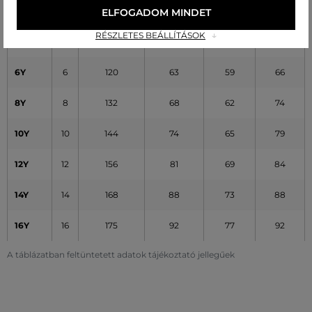
(cm)
(cm)
(cm)
(cm)
ELFOGADOM MINDET
RÉSZLETES BEÁLLÍTÁSOK
4Y
4
106
57
55
61
6Y
6
120
63
59
66
8Y
8
132
68
62
74
10Y
10
144
74
65
79
12Y
12
156
81
69
84
14Y
14
168
88
73
88
16Y
16
175
92
77
92
A táblázatban feltüntetett adatok tájékoztató jellegűek