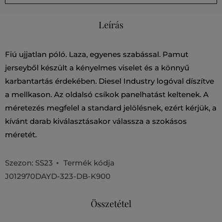
Leírás
Fiú ujjatlan póló. Laza, egyenes szabással. Pamut
jerseyből készült a kényelmes viselet és a könnyű
karbantartás érdekében. Diesel Industry logóval díszítve
a mellkason. Az oldalsó csíkok panelhatást keltenek. A
méretezés megfelel a standard jelölésnek, ezért kérjük, a
kívánt darab kiválasztásakor válassza a szokásos
méretét.
Szezon: SS23
Termék kódja
J012970DAYD-323-DB-K900
Összetétel