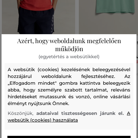
Azért, hogy weboldalunk megfelelően
PÓLÓ GANT SHIELD SS T-SHIRT
PÓLÓ GANT ARCHIVE SHIELD S
működjön
SHIRT
12 290 Ft
+9
(egyetértés a websütikkel)
8 600 Ft
14
+4
1
Elérhető méretek:
A websütik (cookies) kezelésének beleegyezésével
Elérhető méretek:
122/128
,
128/134
,
134/140
+2 t
122/128
,
128/134
,
134/140
,
140/146
,
152/158
hozzájárul weboldalunk fejlesztéséhez. Az
„Elfogadom mindet" gombra kattintva beleegyezik
abba, hogy személyre szabott tartalmat, releváns
hirdetéseket mutassunk és vonzó, online vásárlási
élményt nyújtsunk Önnek.
Fiúk mérettáblázata - felső
Köszönjük,
adataival tisztességesen járunk el.
A
websütik (cookies) használata
MÉRET
ÉV
MAGASSÁG
MELLKAS
DERÉK
CSÍPŐ