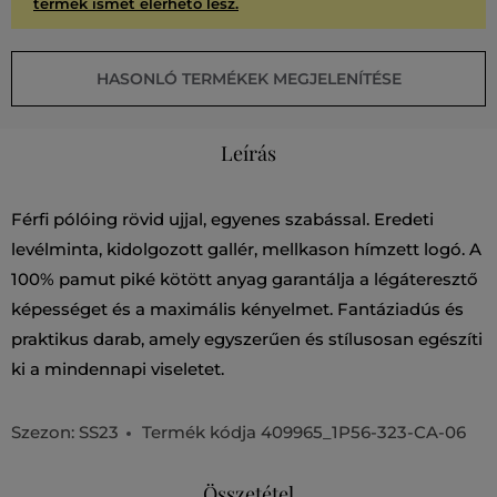
termék ismét elérhető lesz.
HASONLÓ TERMÉKEK MEGJELENÍTÉSE
Leírás
Férfi pólóing rövid ujjal, egyenes szabással. Eredeti
levélminta, kidolgozott gallér, mellkason hímzett logó. A
100% pamut piké kötött anyag garantálja a légáteresztő
képességet és a maximális kényelmet. Fantáziadús és
praktikus darab, amely egyszerűen és stílusosan egészíti
ki a mindennapi viseletet.
Szezon: SS23
Termék kódja
409965_1P56-323-CA-06
Összetétel