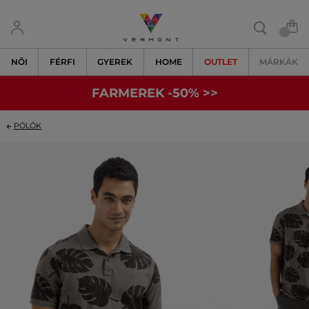
NŐI
FÉRFI
GYEREK
HOME
OUTLET
MÁRKÁK
FARMEREK -50% >>
PÓLÓK