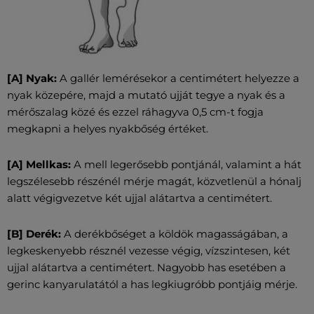
[A] Nyak:
A gallér lemérésekor a centimétert helyezze a
nyak közepére, majd a mutató ujját tegye a nyak és a
mérőszalag közé és ezzel ráhagyva 0,5 cm-t fogja
megkapni a helyes nyakbőség értéket.
[A] Mellkas:
A mell legerősebb pontjánál, valamint a hát
legszélesebb részénél mérje magát, közvetlenül a hónalj
alatt végigvezetve két ujjal alátartva a centimétert.
[B] Derék:
A derékbőséget a köldök magasságában, a
legkeskenyebb résznél vezesse végig, vízszintesen, két
ujjal alátartva a centimétert. Nagyobb has esetében a
gerinc kanyarulatától a has legkiugróbb pontjáig mérje.