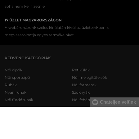
soha nem kell fizetnie.
17 ÜZLET MAGYARORSZÁGON
A webáruházunk széles kínálatán kívül az üzleteinkben is
megvásárolhatja egyes termékeinket.
KEDVENC KATEGÓRIÁK
Női cipők
Retikülök
Női sportcipő
Női melegítőfelsők
Ruhák
Női farmerek
Nyári ruhák
Szoknyák
Női fürdőruhák
Női fehérneműk
Chateljen velünk
Férfi cipők
Férfi melegítőfelsők
Férfi sportcipő
Férfi melegítőnadrágok
Férfi farmerek
Férfi pulóverek
Férfi rövidnadrágok
Férfi ingek