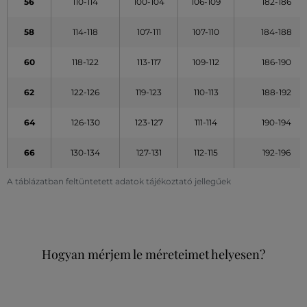
56
110-114
100-104
106-109
182-186
58
114-118
107-111
107-110
184-188
60
118-122
113-117
109-112
186-190
62
122-126
119-123
110-113
188-192
64
126-130
123-127
111-114
190-194
66
130-134
127-131
112-115
192-196
A táblázatban feltüntetett adatok tájékoztató jellegűek
Hogyan mérjem le méreteimet helyesen?