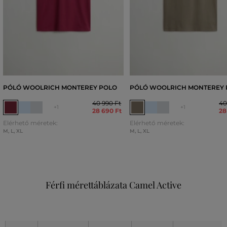
PÓLÓ WOOLRICH MONTEREY POLO
PÓLÓ WOOLRICH MONTEREY 
40 990 Ft
40
+1
+1
28 690 Ft
28
Elérhető méretek:
Elérhető méretek:
M
,
L
,
XL
M
,
L
,
XL
Férfi mérettáblázata Camel Active