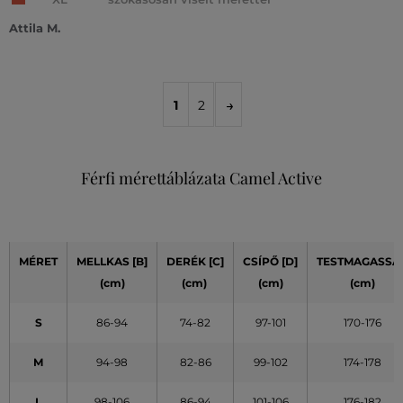
Attila M.
1
2
Férfi mérettáblázata Camel Active
MÉRET
MELLKAS [B]
DERÉK [C]
CSÍPŐ [D]
TESTMAGASSÁ
(cm)
(cm)
(cm)
(cm)
S
86-94
74-82
97-101
170-176
M
94-98
82-86
99-102
174-178
L
98-106
86-94
101-106
176-182