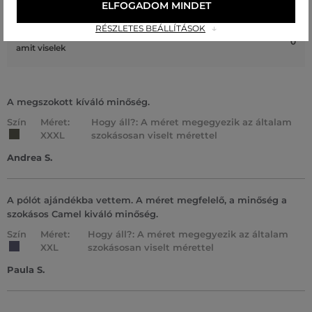
1
ELFOGADOM MINDET
amit általában viselek
RÉSZLETES BEÁLLÍTÁSOK
A méret sokkal nagyobb, mint
0
amit viselek
A megszokott kíváló minőség.
Szín
Méret:
Hogy áll?: A méret megegyezik az általam
XXXL
szokásosan viselt mérettel
Andrea S.
A pólót ajándékba vettem. A méret megfelelő, a minőség a
szokásos Camel kiváló minőség.
Szín
Méret:
Hogy áll?: A méret megegyezik az általam
XXL
szokásosan viselt mérettel
Paula S.