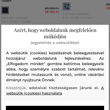
TERRY
83
58
83 990 Ft
58 790 Ft
Elérhető méretek:
Elérhető méretek:
+1 további
S
,
M
,
L
,
XL
,
XXL
+1 további
S
,
M
,
L
,
XL
,
XXL
Azért, hogy weboldalunk megfelelően
működjön
(egyetértés a websütikkel)
Recenziók
A websütik (cookies) kezelésének beleegyezésével
hozzájárul weboldalunk fejlesztéséhez. Az
ÜGYFELEINKNEK ÁLTAL ÉRTÉKELT MÉRETEK
„Elfogadom mindet" gombra kattintva beleegyezik
abba, hogy személyre szabott tartalmat, releváns
A méret sokkal kisebb, mint amit
0
hirdetéseket mutassunk és vonzó, online vásárlási
viselek
élményt nyújtsunk Önnek.
A méret egy kicsit kisebb, mint
0
Köszönjük,
adataival tisztességesen járunk el.
A
amit viselek
websütik (cookies) használata
A méret megegyezik az általam
14
szokásosan viselt mérettel
A méret egy kicsit nagyobb, mint