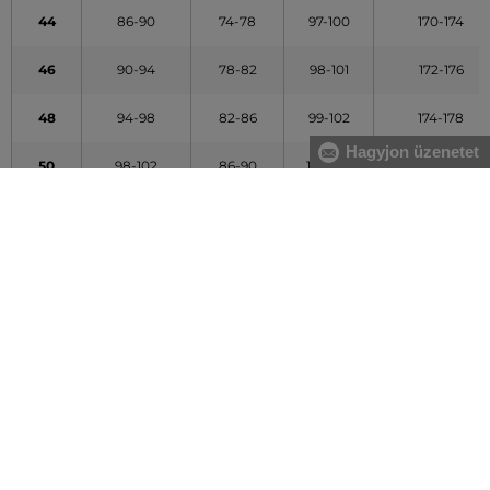
44
86-90
74-78
97-100
170-174
46
90-94
78-82
98-101
172-176
48
94-98
82-86
99-102
174-178
Hagyjon üzenetet
50
98-102
86-90
101-104
176-180
52
102-106
90-94
103-106
178-182
54
106-110
94-98
104-107
180-184
56
110-114
100-104
106-109
182-186
58
114-118
107-111
107-110
184-188
60
118-122
113-117
109-112
186-190
62
122-126
119-123
110-113
188-192