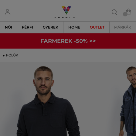
NŐI
FÉRFI
GYEREK
HOME
OUTLET
MÁRKÁK
FARMEREK -50% >>
PÓLÓK