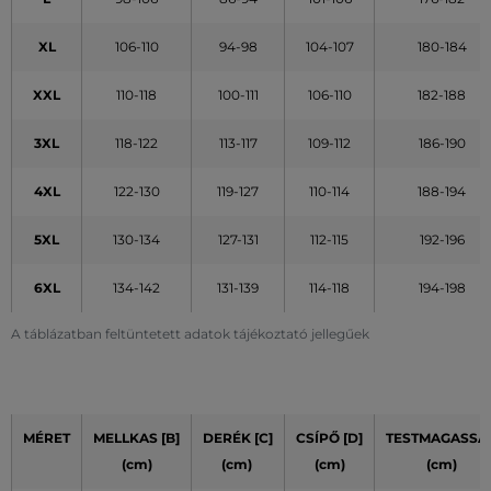
XL
106-110
94-98
104-107
180-184
XXL
110-118
100-111
106-110
182-188
3XL
118-122
113-117
109-112
186-190
4XL
122-130
119-127
110-114
188-194
5XL
130-134
127-131
112-115
192-196
6XL
134-142
131-139
114-118
194-198
A táblázatban feltüntetett adatok tájékoztató jellegűek
MÉRET
MELLKAS [B]
DERÉK [C]
CSÍPŐ [D]
TESTMAGASSÁ
(cm)
(cm)
(cm)
(cm)