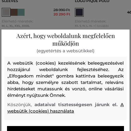
SLEEVES
LOGO PIQUE POLO
28 990 Ft
40
20 290 Ft
Elérhető méretek:
Elérhető méretek:
M
,
L
,
XL
,
XXL
,
XXXL
+1 további
XS
,
S
,
M
,
L
,
XL
Azért, hogy weboldalunk megfelelően
működjön
(egyetértés a websütikkel)
Recenziók
A websütik (cookies) kezelésének beleegyezésével
hozzájárul weboldalunk fejlesztéséhez. Az
ÜGYFELEINKNEK ÁLTAL ÉRTÉKELT MÉRETEK
„Elfogadom mindet" gombra kattintva beleegyezik
abba, hogy személyre szabott tartalmat, releváns
A méret sokkal kisebb, mint amit
0
hirdetéseket mutassunk és vonzó, online vásárlási
viselek
élményt nyújtsunk Önnek.
A méret egy kicsit kisebb, mint
0
Köszönjük,
adataival tisztességesen járunk el.
A
amit viselek
websütik (cookies) használata
A méret megegyezik az általam
14
szokásosan viselt mérettel
A méret egy kicsit nagyobb, mint