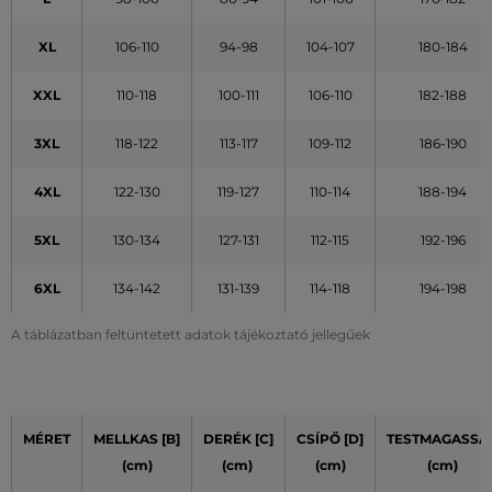
XL
106-110
94-98
104-107
180-184
XXL
110-118
100-111
106-110
182-188
3XL
118-122
113-117
109-112
186-190
4XL
122-130
119-127
110-114
188-194
5XL
130-134
127-131
112-115
192-196
6XL
134-142
131-139
114-118
194-198
A táblázatban feltüntetett adatok tájékoztató jellegűek
MÉRET
MELLKAS [B]
DERÉK [C]
CSÍPŐ [D]
TESTMAGASSÁ
(cm)
(cm)
(cm)
(cm)