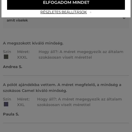
1
ELFOGADOM MINDET
amit általában viselek
RÉSZLETES BEÁLLÍTÁSOK
A méret sokkal nagyobb, mint
0
amit viselek
A megszokott kíváló minőség.
Szín
Méret:
Hogy áll?: A méret megegyezik az általam
XXXL
szokásosan viselt mérettel
Andrea S.
A pólót ajándékba vettem. A méret megfelelő, a minőség a
szokásos Camel kiváló minőség.
Szín
Méret:
Hogy áll?: A méret megegyezik az általam
XXL
szokásosan viselt mérettel
Paula S.