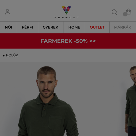
NŐI
FÉRFI
GYEREK
HOME
OUTLET
MÁRKÁK
FARMEREK -50% >>
PÓLÓK