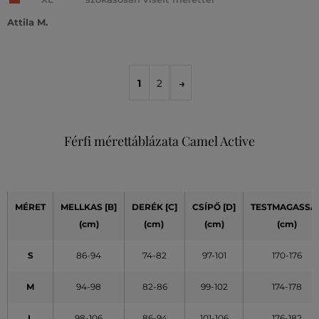
Attila M.
1
2
Férfi mérettáblázata Camel Active
MÉRET
MELLKAS [B]
DERÉK [C]
CSÍPŐ [D]
TESTMAGASSÁ
(cm)
(cm)
(cm)
(cm)
S
86-94
74-82
97-101
170-176
M
94-98
82-86
99-102
174-178
L
98-106
86-94
101-106
176-182