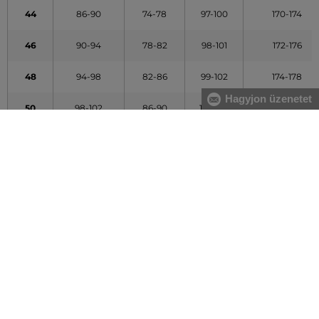
44
86-90
74-78
97-100
170-174
46
90-94
78-82
98-101
172-176
48
94-98
82-86
99-102
174-178
Hagyjon üzenetet
50
98-102
86-90
101-104
176-180
52
102-106
90-94
103-106
178-182
54
106-110
94-98
104-107
180-184
56
110-114
100-104
106-109
182-186
58
114-118
107-111
107-110
184-188
60
118-122
113-117
109-112
186-190
62
122-126
119-123
110-113
188-192