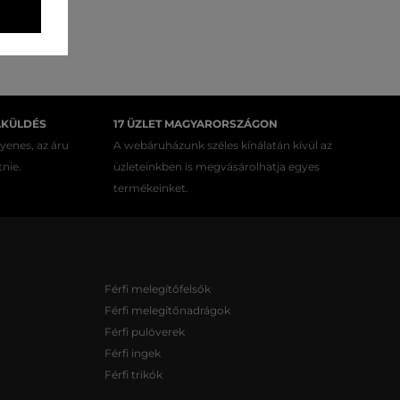
AKÜLDÉS
17 ÜZLET MAGYARORSZÁGON
gyenes, az áru
A webáruházunk széles kínálatán kívül az
tnie.
üzleteinkben is megvásárolhatja egyes
termékeinket.
Férfi melegítőfelsők
Férfi melegítőnadrágok
Férfi pulóverek
Férfi ingek
Férfi trikók