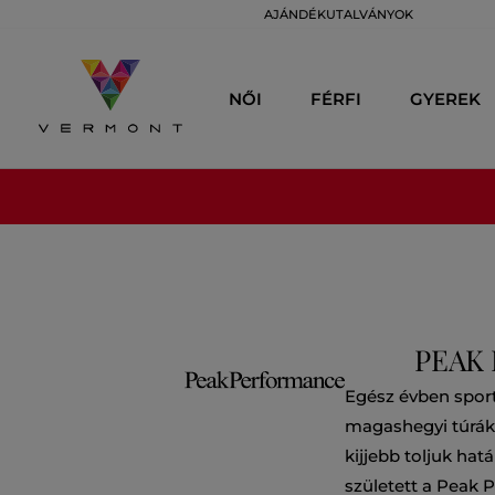
AJÁNDÉKUTALVÁNYOK
NŐI
FÉRFI
GYEREK
PEAK
Egész évben sporto
magashegyi túrák s
kijjebb toljuk ha
született a Peak 