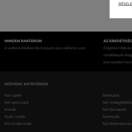
RÉSZLE
MINDEN RAKTÁRON
AZ EREDETISÉ
A webáruházban lévő összes áru raktáron van.
Cégünk több évt
rendelkezik Ma
ban eredeti ter
KEDVENC KATEGÓRIÁK
Női cipők
Retikülök
Női sportcipő
Női melegítőfels
Ruhák
Női farmerek
Nyári ruhák
Szoknyák
Női fürdőruhák
Női fehérneműk