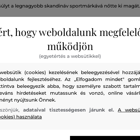
úlyt a legnagyobb skandináv sportmárkává nőtte ki magát.
ért, hogy weboldalunk megfelel
működjön
84)
Férfi termékek kiárusítása
(753)
Női
(806)
(egyetértés a websütikkel)
egítőfelsők és nadrágok (132)
Pulóverek (3)
Dzse
websütik (cookies) kezelésének beleegyezésével hozzájá
pők (2)
Rövidnadrágok (38)
Fehérneműk (3)
boldalunk fejlesztéséhez. Az „Elfogadom mindet" gom
Termikus Fehérneműk (28)
ttintva beleegyezik abba, hogy személyre szabott tartalm
leváns hirdetéseket mutassunk és vonzó, online vásárl
ményt nyújtsunk Önnek.
szönjük,
adataival tisztességesen járunk el.
A websü
ookies) használata