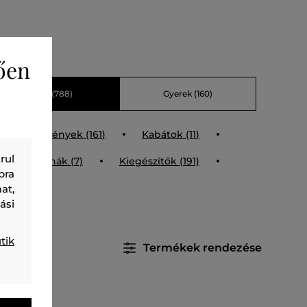
ően
Férfi
(788)
Gyerek
(160)
kik és mellények (161)
Kabátok (11)
rul
Fürdőruhák (7)
Kiegészítők (191)
bra
at,
ási
tik
Termékek rendezése