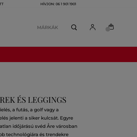
TT
HÍVJON: 06 1 901 1901
MÁRKÁK
REK ÉS LEGGINGS
és, a futás, a golf vagy a
és jelenti a siker kulcsát. Egyre
atlan időjárású svéd Åre városban
bb technológiára és trendekre