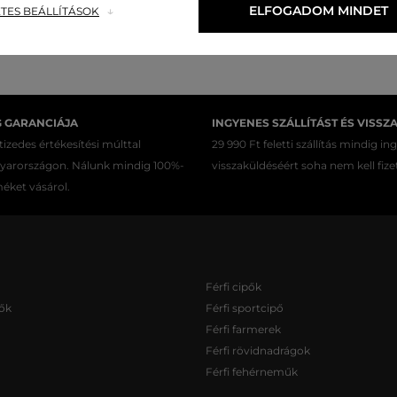
ELFOGADOM MINDET
TES BEÁLLÍTÁSOK
G GARANCIÁJA
INGYENES SZÁLLÍTÁST ÉS VISSZ
izedes értékesítési múlttal
29 990 Ft feletti szállítás mindig in
gyarországon. Nálunk mindig 100%-
visszaküldéséért soha nem kell fize
méket vásárol.
Férfi cipők
ők
Férfi sportcipő
Férfi farmerek
Férfi rövidnadrágok
Férfi fehérneműk