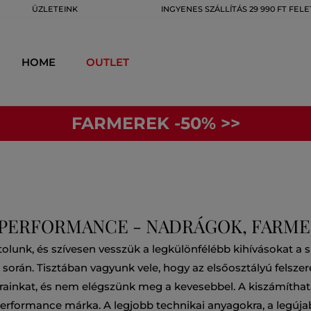
ÜZLETEINK
INGYENES SZÁLLÍTÁS 29 990 FT FELE
HOME
OUTLET
FARMEREK -50% >>
 PERFORMANCE - NADRÁGOK, FARME
lunk, és szívesen vesszük a legkülönfélébb kihívásokat a síel
orán. Tisztában vagyunk vele, hogy az elsőosztályú felszerel
tárainkat, és nem elégszünk meg a kevesebbel. A kiszámíthat
Performance márka. A legjobb technikai anyagokra, a legúja