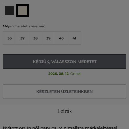
Milyen méretet szeretne?
36
37
38
39
40
41
KÉRJÜK, VÁLASSZON MÉRETET
2026. 08. 12.
Önnél
KÉSZLETEN ÜZLETEINKBEN
Leírás
Nyitott orrún női papucs. Minimalista márkajelzéssel,