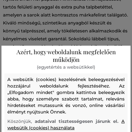
tartós felületi anyaggal és extra puha talpbetéttel,
amelyen a sarok alatt kontrasztos márkafelirat találgató.
Kiváló minőségű, szintetikus anyagból készült és
könnyű talprésszel, amely tökéletesen alkalmazkodik és
kényelmes viseletet garantál. Sokoldalú lábbeli típus,
amely stílusosan kiegészíti majd bármelyik szabadidős
Azért, hogy weboldalunk megfelelően
öltözékét.
működjön
(egyetértés a websütikkel)
Szabás/Típus
PAPUCS
Szezon: SS25
Termék kódja
A websütik (cookies) kezelésének beleegyezésével
WFW241570-325-WW-1540
hozzájárul weboldalunk fejlesztéséhez. Az
„Elfogadom mindet" gombra kattintva beleegyezik
Összetétel
abba, hogy személyre szabott tartalmat, releváns
hirdetéseket mutassunk és vonzó, online vásárlási
élményt nyújtsunk Önnek.
cipő felsőrész
Köszönjük,
adataival tisztességesen járunk el.
A
POLIURETÁN
100 %
websütik (cookies) használata