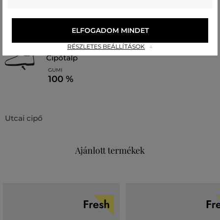
bélésanyag
POLIURETÁN
ELFOGADOM MINDET
100 %
RÉSZLETES BEÁLLÍTÁSOK
cipőtalp
GUMI
100 %
Utcai cipő
Ajánlott termékek