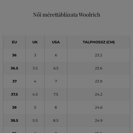
Női mérettáblázata Woolrich
EU
UK
USA
TALPHOSSZ (CM)
36
3
6
23.2
36.5
3.5
6.5
23.6
37
4
7
23.9
37.5
4.5
7.5
24.2
38
5
8
24.6
38.5
5.5
8.5
24.9