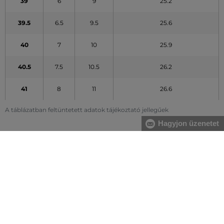
39
6
9
25.2
39.5
6.5
9.5
25.6
40
7
10
25.9
40.5
7.5
10.5
26.2
41
8
11
26.6
A táblázatban feltüntetett adatok tájékoztató jellegűek
Hagyjon üzenetet
MINDEN RAKTÁRON
A webáruházban lévő összes áru raktáron van.
AZ EREDETISÉG GARANCIÁJA
Cégünk több évtizedes értékesítési múlttal rendelkezik
Magyarországon. Nálunk mindig 100%-ban eredeti terméket vásárol.