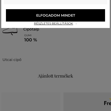
bélésanyag
POLIURETÁN
ELFOGADOM MINDET
100 %
RÉSZLETES BEÁLLÍTÁSOK
cipőtalp
GUMI
100 %
Utcai cipő
Ajánlott termékek