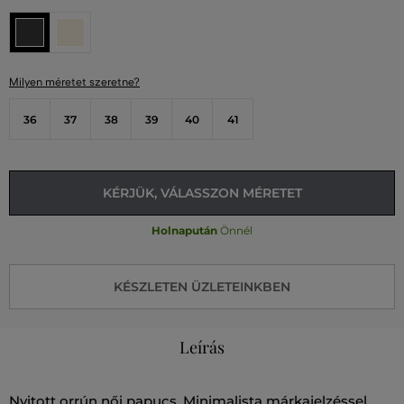
Milyen méretet szeretne?
36
37
38
39
40
41
KÉRJÜK, VÁLASSZON MÉRETET
Holnapután
Önnél
KÉSZLETEN ÜZLETEINKBEN
Leírás
Nyitott orrún női papucs. Minimalista márkajelzéssel,