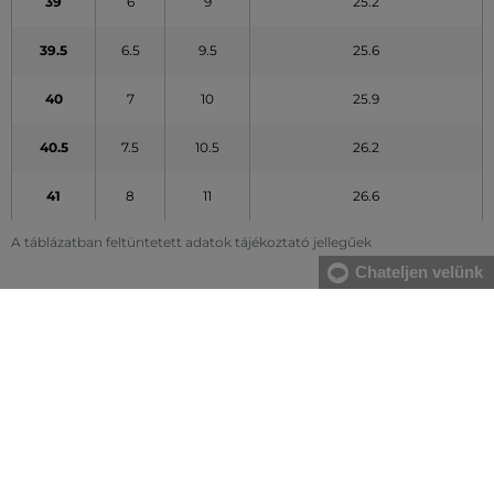
39
6
9
25.2
39.5
6.5
9.5
25.6
40
7
10
25.9
40.5
7.5
10.5
26.2
41
8
11
26.6
A táblázatban feltüntetett adatok tájékoztató jellegűek
Chateljen velünk
MINDEN RAKTÁRON
A webáruházban lévő összes áru raktáron van.
AZ EREDETISÉG GARANCIÁJA
Cégünk több évtizedes értékesítési múlttal rendelkezik
Magyarországon. Nálunk mindig 100%-ban eredeti terméket vásárol.