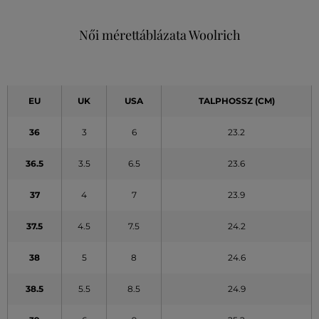
Női mérettáblázata Woolrich
EU
UK
USA
TALPHOSSZ (CM)
36
3
6
23.2
36.5
3.5
6.5
23.6
37
4
7
23.9
37.5
4.5
7.5
24.2
38
5
8
24.6
38.5
5.5
8.5
24.9