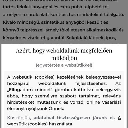
tartós felületi anyaggal és extra puha talpbetéttel,
amelyen a sarok alatt kontrasztos márkafelirat találgató.
Kiváló minőségű, szintetikus anyagból készült és
könnyű talprésszel, amely tökéletesen alkalmazkodik és
kényelmes viseletet garantál. Sokoldalú lábbeli típus,
amely stílusosan kiegészíti majd bármelyik szabadidős
Azért, hogy weboldalunk megfelelően
öltözékét.
működjön
(egyetértés a websütikkel)
Szabás/Típus
PAPUCS
Szezon: SS25
Termék kódja
A websütik (cookies) kezelésének beleegyezésével
WFW241570-325-WW-1500
hozzájárul weboldalunk fejlesztéséhez. Az
„Elfogadom mindet" gombra kattintva beleegyezik
Összetétel
abba, hogy személyre szabott tartalmat, releváns
hirdetéseket mutassunk és vonzó, online vásárlási
élményt nyújtsunk Önnek.
cipő felsőrész
Köszönjük,
adataival tisztességesen járunk el.
A
POLIURETÁN
100 %
websütik (cookies) használata