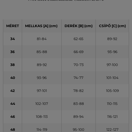
MÉRET
MELLKAS
[A]
(cm)
DERÉK
[B] (cm)
CSÍPŐ
[C] (cm)
34
81-84
62-65
89-92
36
85-88
66-69
93-96
38
89-92
70-73
97-100
40
93-96
74-77
101-104
42
97-101
78-82
105-109
44
102-107
83-88
110-115
46
108-113
89-94
116-121
48
114-119
95-100
122-127