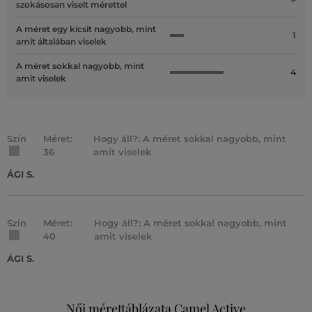
szokásosan viselt mérettel
A méret egy kicsit nagyobb, mint
1
amit általában viselek
A méret sokkal nagyobb, mint
4
amit viselek
Szín
Méret:
Hogy áll?: A méret sokkal nagyobb, mint
36
amit viselek
ÁGI S.
Szín
Méret:
Hogy áll?: A méret sokkal nagyobb, mint
40
amit viselek
ÁGI S.
Női mérettáblázata Camel Active