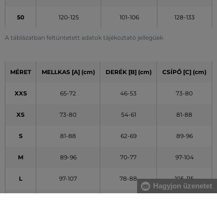
50
120-125
101-106
128-133
A táblázatban feltüntetett adatok tájékoztató jellegűek
MÉRET
MELLKAS [A] (cm)
DERÉK [B] (cm)
CSÍPŐ [C] (cm)
XXS
65-72
46-53
73-80
XS
73-80
54-61
81-88
S
81-88
62-69
89-96
M
89-96
70-77
97-104
L
97-107
78-88
105-115
Hagyjon üzenetet
XL
108-119
89-100
116-127