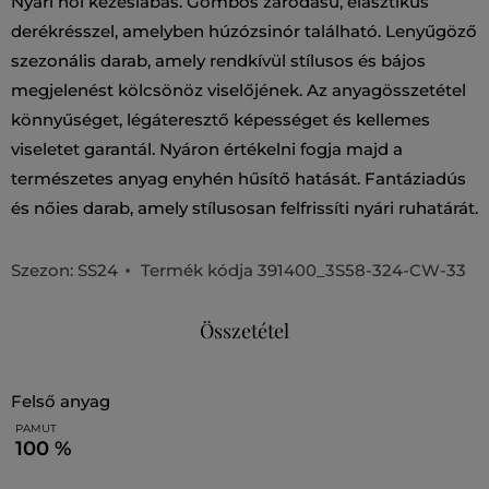
Nyári női kezeslábas. Gombos záródású, elasztikus
derékrésszel, amelyben húzózsinór található. Lenyűgöző
szezonális darab, amely rendkívül stílusos és bájos
megjelenést kölcsönöz viselőjének. Az anyagösszetétel
könnyűséget, légáteresztő képességet és kellemes
viseletet garantál. Nyáron értékelni fogja majd a
természetes anyag enyhén hűsítő hatását. Fantáziadús
és nőies darab, amely stílusosan felfrissíti nyári ruhatárát.
Szezon: SS24
Termék kódja
391400_3S58-324-CW-33
Összetétel
felső anyag
PAMUT
100 %