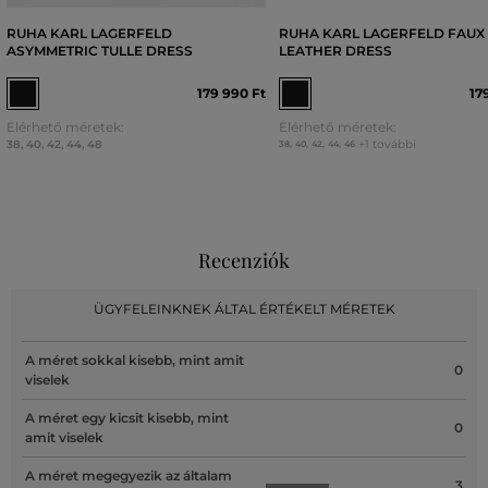
RUHA KARL LAGERFELD
RUHA KARL LAGERFELD FAUX
ASYMMETRIC TULLE DRESS
LEATHER DRESS
179 990 Ft
17
Elérhető méretek:
Elérhető méretek:
38
,
40
,
42
,
44
,
48
+1 további
38
,
40
,
42
,
44
,
46
Recenziók
ÜGYFELEINKNEK ÁLTAL ÉRTÉKELT MÉRETEK
A méret sokkal kisebb, mint amit
0
viselek
A méret egy kicsit kisebb, mint
0
amit viselek
A méret megegyezik az általam
3