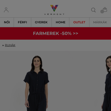
NŐI
FÉRFI
GYEREK
HOME
OUTLET
MÁRKÁK
FARMEREK -50% >>
RUHÁK