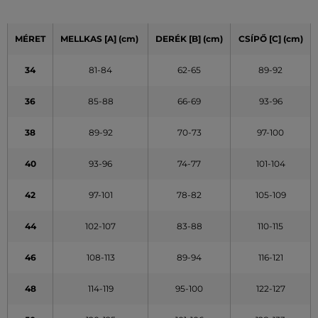
MÉRET
MELLKAS
[A]
(cm)
DERÉK
[B] (cm)
CSÍPŐ
[C] (cm)
34
81-84
62-65
89-92
36
85-88
66-69
93-96
38
89-92
70-73
97-100
40
93-96
74-77
101-104
42
97-101
78-82
105-109
44
102-107
83-88
110-115
46
108-113
89-94
116-121
48
114-119
95-100
122-127