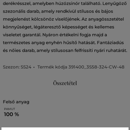
derékrésszel, amelyben húzózsinór található. Lenyűgöző
szezonális darab, amely rendkívül stílusos és bájos
megjelenést kölcsönöz viselőjének. Az anyagösszetétel
könnyűséget, légáteresztő képességet és kellemes
viseletet garantál. Nyáron értékelni fogja majd a
természetes anyag enyhén hűsítő hatását. Fantáziadús
és nőies darab, amely stílusosan felfrissíti nyári ruhatárát.
Szezon: SS24
Termék kódja
391400_3S58-324-CW-48
Összetétel
felső anyag
PAMUT
100 %