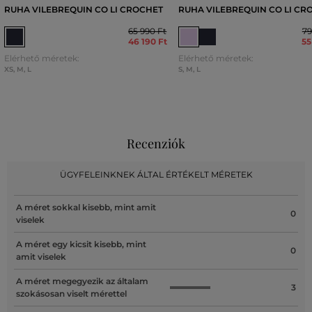
RUHA VILEBREQUIN CO LI CROCHET
RUHA VILEBREQUIN CO LI CR
65 990 Ft
79
46 190 Ft
55
Elérhető méretek:
Elérhető méretek:
XS
,
M
,
L
S
,
M
,
L
Recenziók
ÜGYFELEINKNEK ÁLTAL ÉRTÉKELT MÉRETEK
A méret sokkal kisebb, mint amit
0
viselek
A méret egy kicsit kisebb, mint
0
amit viselek
A méret megegyezik az általam
3
szokásosan viselt mérettel