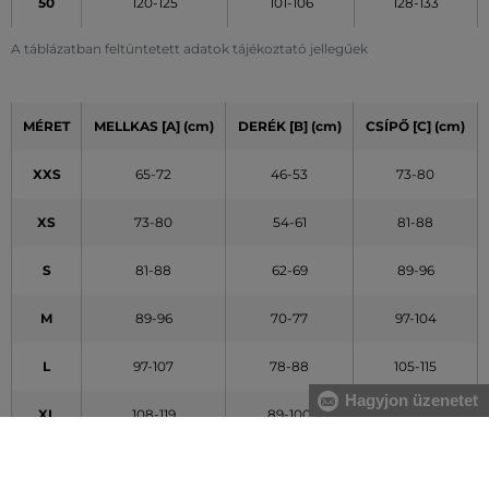
50
120-125
101-106
128-133
A táblázatban feltüntetett adatok tájékoztató jellegűek
MÉRET
MELLKAS [A] (cm)
DERÉK [B] (cm)
CSÍPŐ [C] (cm)
XXS
65-72
46-53
73-80
XS
73-80
54-61
81-88
S
81-88
62-69
89-96
M
89-96
70-77
97-104
L
97-107
78-88
105-115
Hagyjon üzenetet
XL
108-119
89-100
116-127
XXL
120-132
101-113
128-140