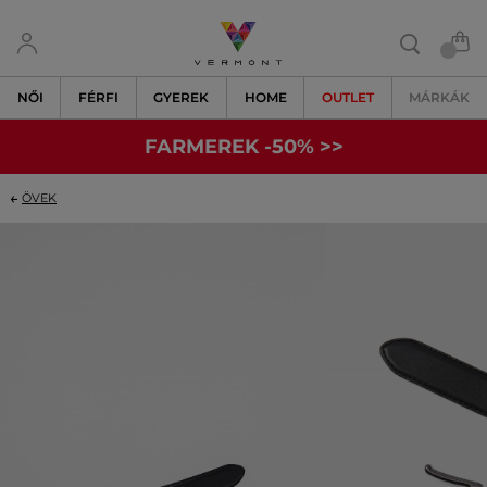
NŐI
FÉRFI
GYEREK
HOME
OUTLET
MÁRKÁK
FARMEREK -50% >>
ÖVEK