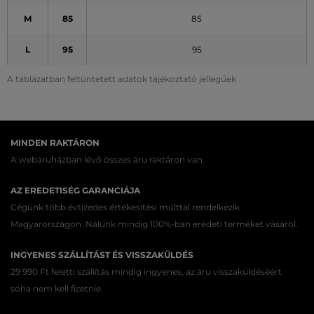
M
85
85
L
95
95
A táblázatban feltüntetett adatok tájékoztató jellegűek
MINDEN RAKTÁRON
A webáruházban lévő összes áru raktáron van.
AZ EREDETISÉG GARANCIÁJA
Cégünk több évtizedes értékesítési múlttal rendelkezik
Magyarországon. Nálunk mindig 100%-ban eredeti terméket vásárol.
INGYENES SZÁLLÍTÁST ÉS VISSZAKÜLDÉS
29 990 Ft feletti szállítás mindig ingyenes, az áru visszaküldéséért
soha nem kell fizetnie.