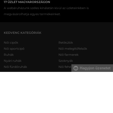
17 ÜZLET MAGYARORSZÁGON
A webáruházunk széles kínálatán kívül az üzleteinkben is
megvásárolhatja egyes termékeinket.
KEDVENC KATEGÓRIÁK
Női cipők
Retikülök
Női sportcipő
Női melegítőfelsők
Ruhák
Női farmerek
Nyári ruhák
Szoknyák
Női fürdőruhák
Női fehérneműk
Hagyjon üzenetet
Férfi cipők
Férfi melegítőfelsők
Férfi sportcipő
Férfi melegítőnadrágok
Férfi farmerek
Férfi pulóverek
Férfi rövidnadrágok
Férfi ingek
Férfi fehérneműk
Férfi trikók