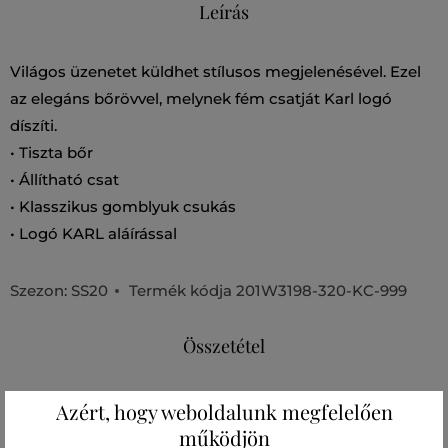
Leírás
Világos üzenetet küldhet stílusos megjelenésével. Ezel
az elegáns bőrövvel, melynek fém csatját Karl logó
díszíti.
• Tiszta bőr
• Állítható csat
• Klasszikus gomblyuk csukás
• Logó KARL aláírással
Szezon: SS20
Termék kódja
201W3198-320-KC-999
Összetétel
Azért, hogy weboldalunk megfelelően
MARHABŐR
működjön
100 %