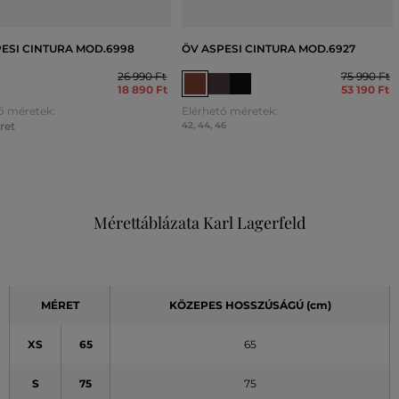
ESI CINTURA MOD.6998
ÖV ASPESI CINTURA MOD.6927
26 990 Ft
75 990 Ft
18 890 Ft
53 190 Ft
ő méretek:
Elérhető méretek:
ret
42
,
44
,
46
Mérettáblázata Karl Lagerfeld
MÉRET
KÖZEPES HOSSZÚSÁGÚ (cm)
XS
65
65
S
75
75