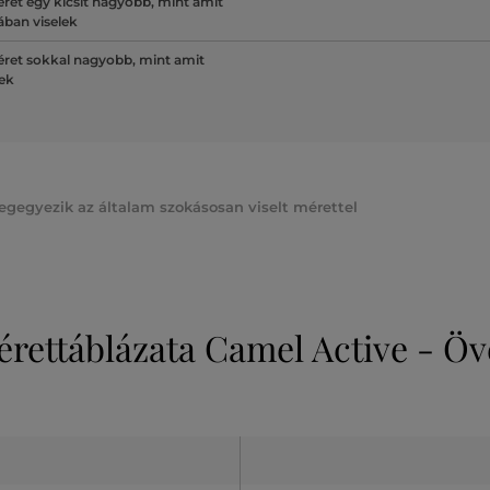
ret egy kicsit nagyobb, mint amit
lában viselek
ret sokkal nagyobb, mint amit
lek
egegyezik az általam szokásosan viselt mérettel
rettáblázata Camel Active - Ö