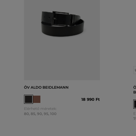
ÖV ALDO BEIDLEMANN
Ö
B
18 990 Ft
Elérhető méretek:
E
80
,
85
,
90
,
95
,
100
7