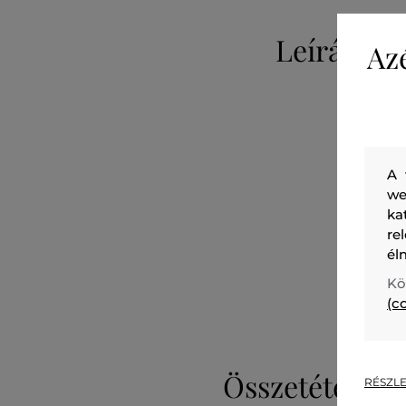
Leírás
Az
A 
we
ka
re
él
Kö
(c
Összetétel
RÉSZLE