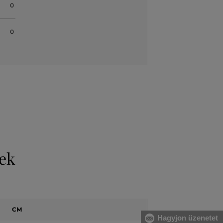
0
0
vek
CM
Hagyjon üzenetet