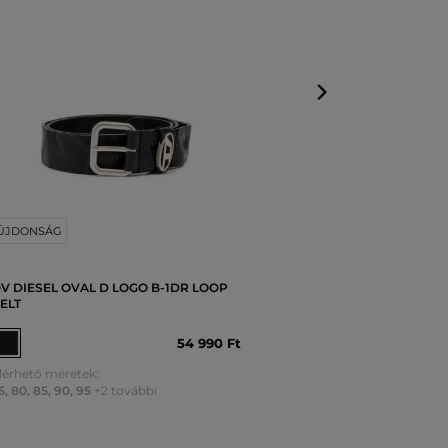
90
ÚJDONSÁG
V DIESEL OVAL D LOGO B-1DR LOOP
ELT
54 990 Ft
lérhető méretek:
5
,
80
,
85
,
90
,
95
+2 további