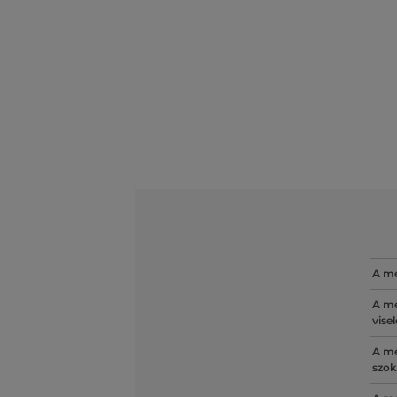
A mé
A mé
vise
A mé
szok