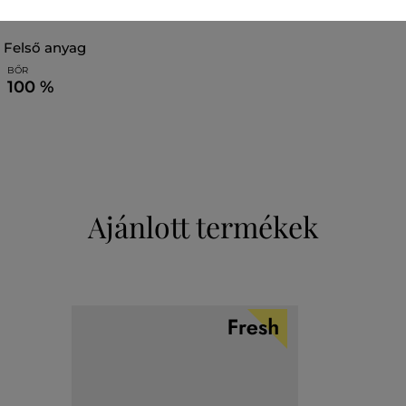
felső anyag
BŐR
100 %
Ajánlott termékek