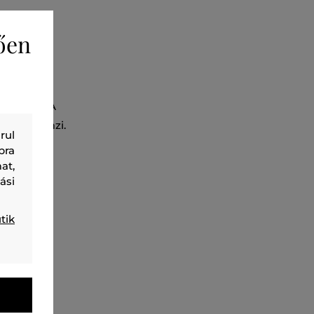
ően
élességű, a
letekkel. A
ság jellemzi.
rul
al és rövid
bra
at,
ási
tik