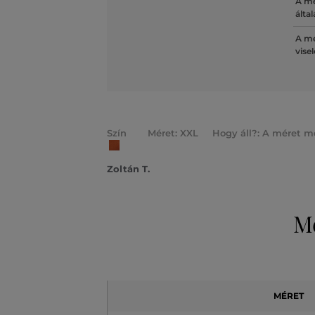
A mé
álta
A mé
vise
Szín
Méret: XXL
Hogy áll?: A méret m
Zoltán T.
Mé
MÉRET