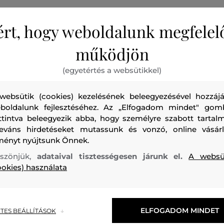
ért, hogy weboldalunk megfelel
működjön
Férfi öv fém csattal, koptatott ezüst színben. Klasszikus sz
(egyetértés a websütikkel)
lekerekített végen márkajelzéssel, a hurkon díszes fém rész
strukturált felületű marhabőrt kivételes szilárdság és tartós
websütik (cookies) kezelésének beleegyezésével hozzájá
Praktikus és időtálló férfi kiegészítő, amely farmer nadrágg
boldalunk fejlesztéséhez. Az „Elfogadom mindet" gom
sportzakóval kombinálva mindig tökéletesen mutat majd.
ttintva beleegyezik abba, hogy személyre szabott tartalm
leváns hirdetéseket mutassunk és vonzó, online vásárl
Öv szélessége: 4 cm
ményt nyújtsunk Önnek.
szönjük,
adataival tisztességesen járunk el.
A websü
ookies) használata
Szezon: BAS
Termék kódja
402180_9B18-BAS-CC-20
ELFOGADOM MINDET
TES BEÁLLÍTÁSOK