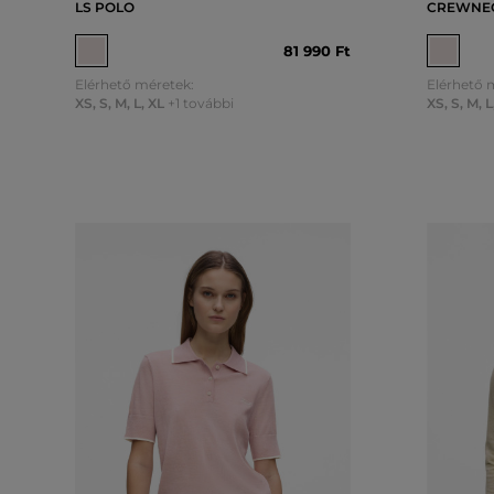
LS POLO
CREWNEC
81 990 Ft
Elérhető méretek:
Elérhető 
XS
,
S
,
M
,
L
,
XL
+1 további
XS
,
S
,
M
,
L