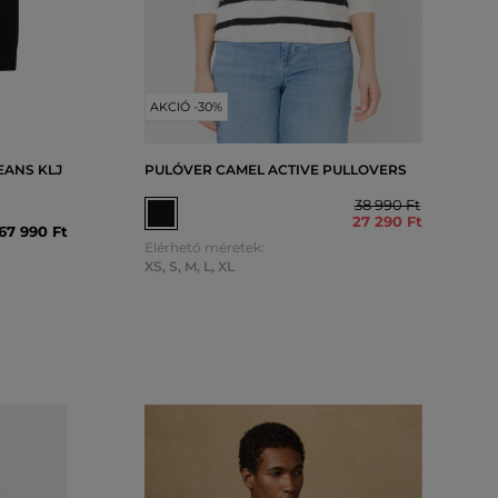
AKCIÓ -30%
EANS KLJ
PULÓVER CAMEL ACTIVE PULLOVERS
38 990 Ft
27 290 Ft
67 990 Ft
Elérhető méretek:
XS
,
S
,
M
,
L
,
XL