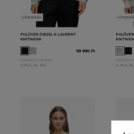
ÚJDONSÁG
ÚJDONS
PULÓVER DIESEL K-LAURENT
PULÓVER
KNITWEAR
KNITWE
99 990 Ft
Elérhető méretek:
Elérhető 
S
,
M
,
L
,
XL
,
XXL
S
,
M
,
L
,
XL