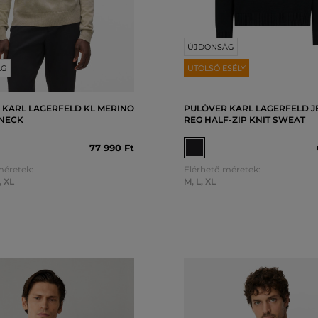
ÚJDONSÁG
ÁG
UTOLSÓ ESÉLY
 KARL LAGERFELD KL MERINO
PULÓVER KARL LAGERFELD J
NECK
REG HALF-ZIP KNIT SWEAT
77 990 Ft
méretek:
Elérhető méretek:
,
XL
M
,
L
,
XL