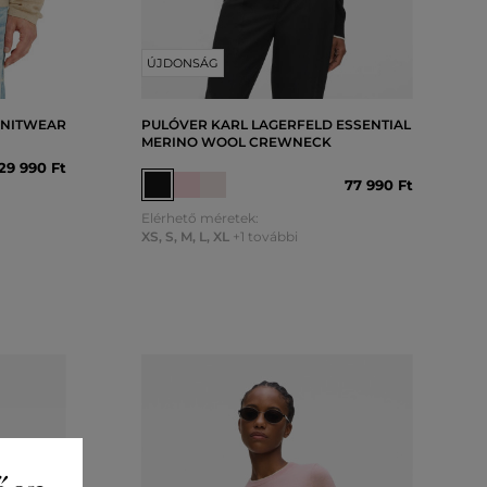
ÚJDONSÁG
KNITWEAR
PULÓVER KARL LAGERFELD ESSENTIAL
MERINO WOOL CREWNECK
29 990 Ft
77 990 Ft
Elérhető méretek:
XS
,
S
,
M
,
L
,
XL
+1 további