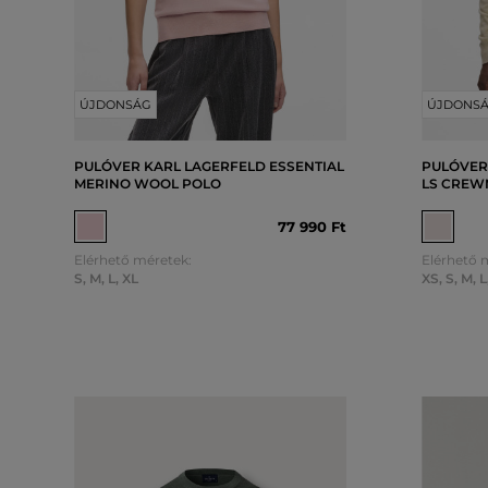
ÚJDONSÁG
ÚJDONS
PULÓVER KARL LAGERFELD ESSENTIAL
PULÓVER
MERINO WOOL POLO
LS CREW
77 990 Ft
Elérhető méretek:
Elérhető 
S
,
M
,
L
,
XL
XS
,
S
,
M
,
L