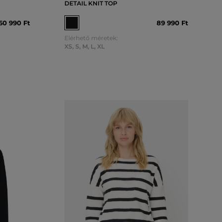
DETAIL KNIT TOP
60 990 Ft
89 990 Ft
Elérhető méretek:
XS
,
S
,
M
,
L
,
XL