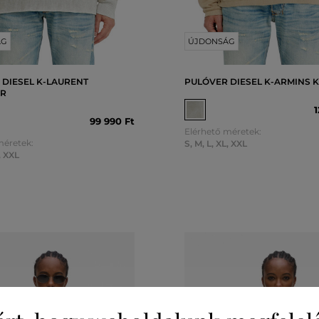
ÁG
ÚJDONSÁG
 DIESEL K-LAURENT
PULÓVER DIESEL K-ARMINS 
AR
1
99 990 Ft
Elérhető méretek:
méretek:
S
,
M
,
L
,
XL
,
XXL
,
XXL