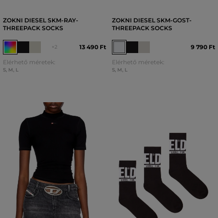
ZOKNI DIESEL SKM-RAY-
ZOKNI DIESEL SKM-GOST-
THREEPACK SOCKS
THREEPACK SOCKS
13 490 Ft
9 790 Ft
+2
Elérhető méretek:
Elérhető méretek:
S
,
M
,
L
S
,
M
,
L