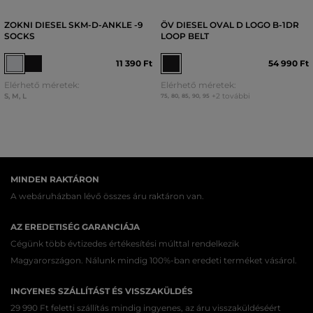
ZOKNI DIESEL SKM-D-ANKLE -9
ÖV DIESEL OVAL D LOGO B-1DR
SOCKS
LOOP BELT
11 390 Ft
54 990 Ft
Elérhető méretek:
Elérhető méretek:
S
,
M
,
L
+2 további
75
,
80
,
85
,
90
,
95
MINDEN RAKTÁRON
A webáruházban lévő összes áru raktáron van.
AZ EREDETISÉG GARANCIÁJA
Cégünk több évtizedes értékesítési múlttal rendelkezik
Magyarországon. Nálunk mindig 100%-ban eredeti terméket vásárol.
INGYENES SZÁLLÍTÁST ÉS VISSZAKÜLDÉS
29 990 Ft feletti szállítás mindig ingyenes, az áru visszaküldéséért