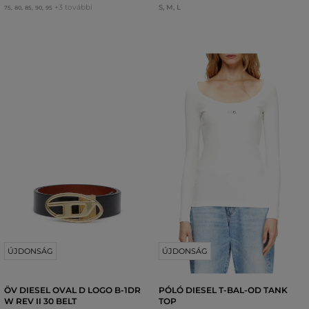
+3 további
S
,
M
,
L
75
,
80
,
85
,
90
,
95
ÚJDONSÁG
ÚJDONSÁG
ÖV DIESEL OVAL D LOGO B-1DR
PÓLÓ DIESEL T-BAL-OD TANK
W REV II 30 BELT
TOP