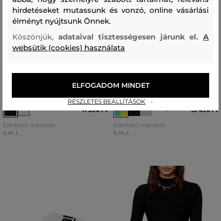
hirdetéseket mutassunk és vonzó, online vásárlási
élményt nyújtsunk Önnek.
Köszönjük,
adataival tisztességesen járunk el.
A
websütik (cookies) használata
ÚJDONSÁG
ÚJDONSÁG
ZOKNI DIESEL SKM-D-ANKLE -9
ZOKNI DIESEL SKM-RAY-
ELFOGADOM MINDET
SOCKS
THREEPACK SOCKS
RÉSZLETES BEÁLLÍTÁSOK
11 390 Ft
13 490 Ft
+2
Elérhető méretek:
Elérhető méretek:
S
,
M
,
L
S
,
M
,
L