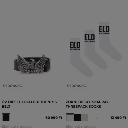
ÚJDONSÁG
ÚJDONSÁG
ÖV DIESEL LOGO B-PHOENIX S
ZOKNI DIESEL SKM-RAY-
BELT
THREEPACK SOCKS
60 990 Ft
13 490 Ft
+2
Elérhető méretek:
Elérhető méretek: