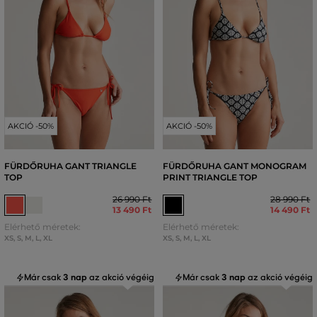
AKCIÓ -50%
AKCIÓ -50%
FÜRDŐRUHA GANT TRIANGLE
FÜRDŐRUHA GANT MONOGRAM
TOP
PRINT TRIANGLE TOP
26 990 Ft
28 990 Ft
13 490 Ft
14 490 Ft
Elérhető méretek:
Elérhető méretek:
XS
,
S
,
M
,
L
,
XL
XS
,
S
,
M
,
L
,
XL
Már csak
3 nap
az akció végéig
Már csak
3 nap
az akció végéig