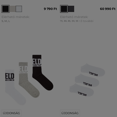
9 790 Ft
60 990 Ft
Elérhető méretek:
Elérhető méretek:
S
,
M
,
L
+3 további
75
,
80
,
85
,
90
,
95
ÚJDONSÁG
ÚJDONSÁG