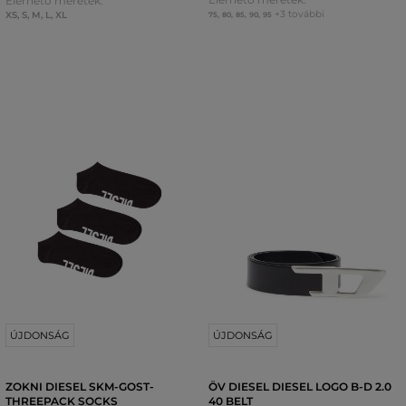
Elérhető méretek:
+3 további
XS
,
S
,
M
,
L
,
XL
75
,
80
,
85
,
90
,
95
ÚJDONSÁG
ÚJDONSÁG
ZOKNI DIESEL SKM-GOST-
ÖV DIESEL DIESEL LOGO B-D 2.0
THREEPACK SOCKS
40 BELT