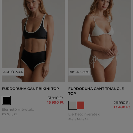
AKCIÓ -50%
AKCIÓ -50%
FÜRDŐRUHA GANT BIKINI TOP
FÜRDŐRUHA GANT TRIANGLE
TOP
31 990 Ft
15 990 Ft
26 990 Ft
13 490 Ft
Elérhető méretek:
Elérhető méretek:
XS
,
S
,
L
,
XL
XS
,
S
,
M
,
L
,
XL