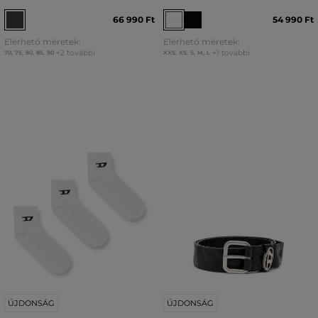
66 990 Ft
54 990 Ft
Elérhető méretek:
Elérhető méretek:
+2 további
+1 további
70
,
75
,
80
,
85
,
90
XXS
,
XS
,
S
,
M
,
L
ÚJDONSÁG
ÚJDONSÁG