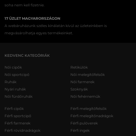
soha nem kell fizetnie.
17 ÜZLET MAGYARORSZÁGON
A webáruházunk széles kínálatán kívül az üzleteinkben is
megvásárolhatja egyes termékeinket.
KEDVENC KATEGÓRIÁK
Női cipők
Retikülök
Női sportcipő
Női melegítőfelsők
Ruhák
Női farmerek
Nyári ruhák
Szoknyák
Női fürdőruhák
Női fehérneműk
Férfi cipők
Férfi melegítőfelsők
Férfi sportcipő
Férfi melegítőnadrágok
Férfi farmerek
Férfi pulóverek
Férfi rövidnadrágok
Férfi ingek