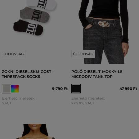
ÚJDONSÁG
ÚJDONSÁG
ZOKNI DIESEL SKM-GOST-
PÓLÓ DIESEL T-MOKKY-LS-
THREEPACK SOCKS
MICRODIV TANK TOP
9 790 Ft
47 990 Ft
Elérhető méretek:
Elérhető méretek:
S
,
M
,
L
XXS
,
XS
,
S
,
M
,
L