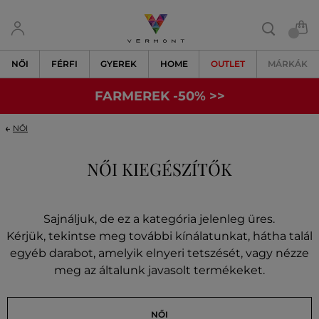
NŐI
FÉRFI
GYEREK
HOME
OUTLET
MÁRKÁK
FARMEREK -50% >>
NŐI
NŐI KIEGÉSZÍTŐK
Sajnáljuk, de ez a kategória jelenleg üres.
Kérjük, tekintse meg további kínálatunkat, hátha talál
egyéb darabot, amelyik elnyeri tetszését, vagy nézze
meg az általunk javasolt termékeket.
NŐI