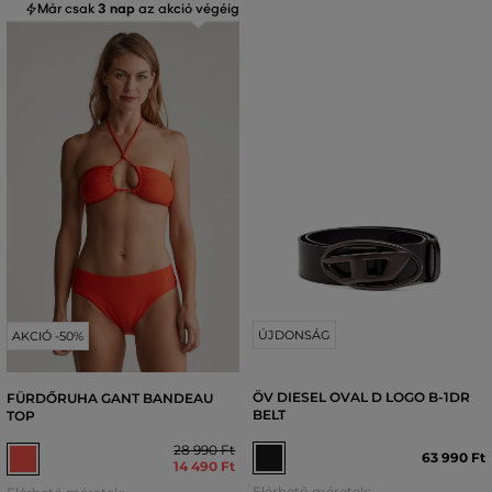
Már csak
3 nap
az akció végéig
ÚJDONSÁG
AKCIÓ -50%
ÖV DIESEL OVAL D LOGO B-1DR
FÜRDŐRUHA GANT BANDEAU
BELT
TOP
28 990 Ft
63 990 Ft
14 490 Ft
Elérhető méretek: