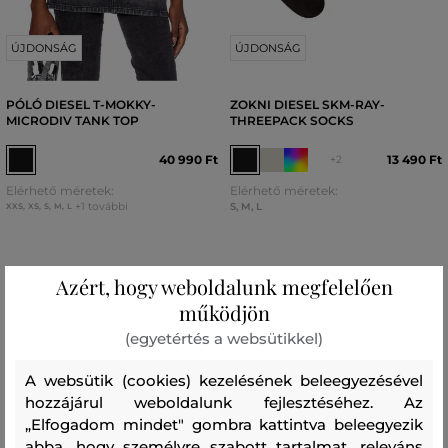
ÚJDONSÁG
ÚJDONSÁG
PÓLÓ DIESEL T-MOKKY-
ZOKNI DIESEL SKM-RAY-
MICRODIV TANK TOP
THREEPACK SOCKS
40 990 Ft
13 490 Ft
+2
Elérhető méretek:
Elérhető méretek:
+1 további
S
,
M
,
L
XXS
,
XS
,
S
,
M
,
L
Azért, hogy weboldalunk megfelelően
működjön
(egyetértés a websütikkel)
A websütik (cookies) kezelésének beleegyezésével
hozzájárul weboldalunk fejlesztéséhez. Az
„Elfogadom mindet" gombra kattintva beleegyezik
abba, hogy személyre szabott tartalmat, releváns