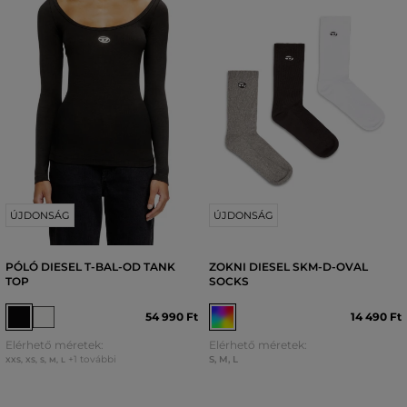
ÚJDONSÁG
ÚJDONSÁG
PÓLÓ DIESEL T-BAL-OD TANK
ZOKNI DIESEL SKM-D-OVAL
TOP
SOCKS
54 990 Ft
14 490 Ft
Elérhető méretek:
Elérhető méretek:
+1 további
S
,
M
,
L
XXS
,
XS
,
S
,
M
,
L