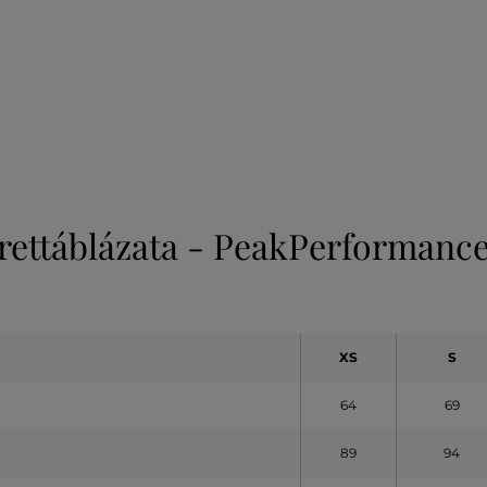
rettáblázata - PeakPerformance
XS
S
64
69
89
94