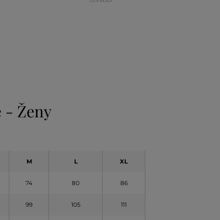
 - Ženy
M
L
XL
74
80
86
99
105
111