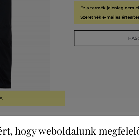
Ez a termék jelenleg nem e
Szeretnék e-mailes értesítés
HAS
A
KIÁR
ért, hogy weboldalunk megfelel