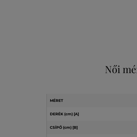
Női mé
MÉRET
DERÉK (cm) [A]
CSÍPŐ (cm)
[B]