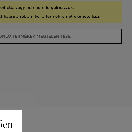
lérhető, vagy már nem forgalmazzuk.
t kapni arról, amikor a termék ismét elérhető lesz.
ONLÓ TERMÉKEK MEGJELENÍTÉSE
USÍTVA
ően