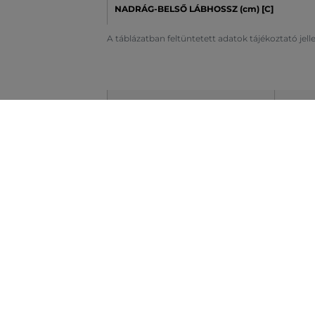
NADRÁG-BELSŐ LÁBHOSSZ (cm) [C]
A táblázatban feltüntetett adatok tájékoztató jel
UK MÉRET
25
DERÉK (cm) [A]
64
CSÍPŐ (cm) [B]
89
A táblázatban feltüntetett adatok tájékoztató jel
EU MÉRET
DERÉK (cm) [A]