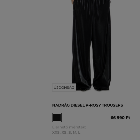
ÚJDONSÁG
NADRÁG DIESEL P-ROSY TROUSERS
66 990 Ft
Elérhető méretek:
XXS
,
XS
,
S
,
M
,
L