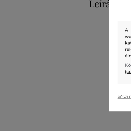
Leírás
A 
we
ka
re
él
Kö
(c
RÉSZLE