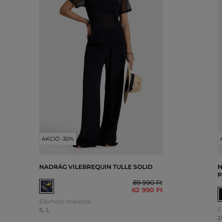
AKCIÓ -30%
NADRÁG VILEBREQUIN TULLE SOLID
N
P
89 990 Ft
62 990 Ft
Elérhető méretek:
E
S
,
L
2