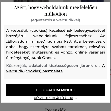
Azért, hogy weboldalunk megfelelően
működjön
(egyetértés a websütikkel)
A websütik (cookies) kezelésének beleegyezésével
hozzájárul weboldalunk fejlesztéséhez. Az
„Elfogadom mindet" gombra kattintva beleegyezik
abba, hogy személyre szabott tartalmat, releváns
hirdetéseket mutassunk és vonzó, online vásárlási
élményt nyújtsunk Önnek.
NADRÁG ASPESI PANTALONE
NADRÁG ASPESI PANTALONE
MOD.0129
Köszönjük,
adataival tisztességesen járunk el.
A
207 990 Ft
103 990 Ft
11
websütik (cookies) használata
83
Elérhető méretek:
Elérhető méretek:
36
,
40
38
,
40
,
42
,
44
ELFOGADOM MINDET
RÉSZLETES BEÁLLÍTÁSOK
Recenziók