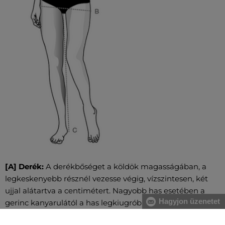
[A] Derék:
A derékbőséget a köldök magasságában, a
legkeskenyebb résznél vezesse végig, vízszintesen, két
ujjal alátartva a centimétert. Nagyobb has esetében a
Hagyjon üzenetet
gerinc kanyarulától a has legkiugróbb pontjáig mérje.