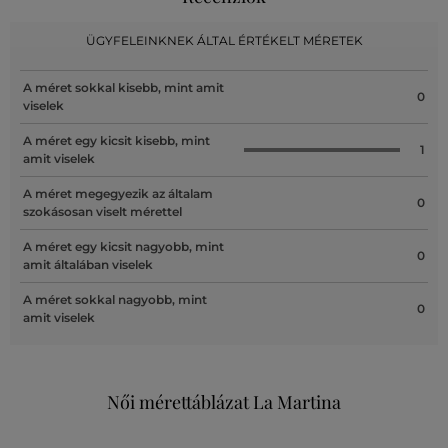
ÜGYFELEINKNEK ÁLTAL ÉRTÉKELT MÉRETEK
A méret sokkal kisebb, mint amit
0
viselek
A méret egy kicsit kisebb, mint
1
amit viselek
A méret megegyezik az általam
0
szokásosan viselt mérettel
A méret egy kicsit nagyobb, mint
0
amit általában viselek
A méret sokkal nagyobb, mint
0
amit viselek
Női mérettáblázat La Martina