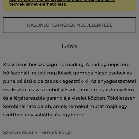
termék ismét elérhető lesz.
HASONLÓ TERMÉKEK MEGJELENÍTÉSE
Leírás
Klasszikus hosszúságú női nadrág. A nadrág népszerű
bő fazonját, rejtett rögzítéseit gombos hátsó zsebek és
puha bélésű oldalzsebek egészítik ki. Az anyagösszetétel
viszkózból és vászonból készült, ami a magas kényelem
és a légáteresztés garanciája viselet közben. Tökéletesen
kombinálható darab, amely remekül mutat majd egy
szettben egy kabáttal és egy inggel.
Szezon: SS23
Termék kódja