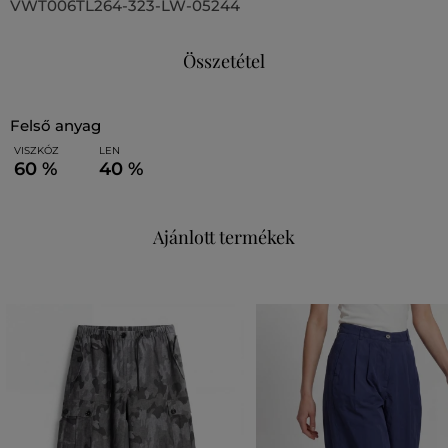
VWT006TL264-323-LW-05244
Összetétel
felső anyag
VISZKÓZ
LEN
60 %
40 %
Ajánlott termékek