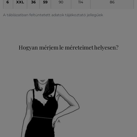
6
XXL
36
59
90
114
86
A táblázatban feltüntetett adatok tájékoztató jellegűek
Hogyan mérjem le méreteimet helyesen?