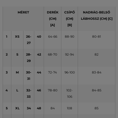
MÉRET
DERÉK
CSÍPŐ
NADRÁG-BELSŐ
(CM)
(CM)
LÁBHOSSZ (CM) [C]
[A]
[B]
1
XS
26-
40
64-66
88-90
80-81
27
2
S
28-
42
68-70
92-94
82
29
3
M
30-
44
72-74
96-100
83-84
31
4
L
32-
46
78-80
102-
84-85
33
106
5
XL
34
48
84
108
85