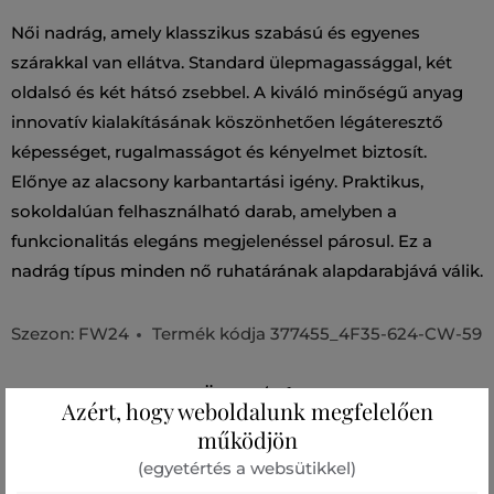
Női nadrág, amely klasszikus szabású és egyenes
szárakkal van ellátva. Standard ülepmagassággal, két
oldalsó és két hátsó zsebbel. A kiváló minőségű anyag
innovatív kialakításának köszönhetően légáteresztő
képességet, rugalmasságot és kényelmet biztosít.
Előnye az alacsony karbantartási igény. Praktikus,
sokoldalúan felhasználható darab, amelyben a
funkcionalitás elegáns megjelenéssel párosul. Ez a
nadrág típus minden nő ruhatárának alapdarabjává válik.
Szezon: FW24
Termék kódja
377455_4F35-624-CW-59
Összetétel
Azért, hogy weboldalunk megfelelően
működjön
felső anyag
(egyetértés a websütikkel)
PAMUT
ELASZTÁN