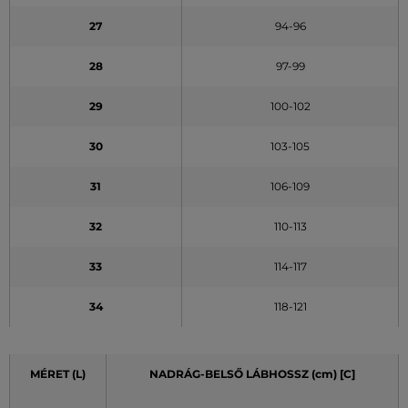
27
94-96
28
97-99
29
100-102
30
103-105
31
106-109
32
110-113
33
114-117
34
118-121
MÉRET (L)
NADRÁG-BELSŐ LÁBHOSSZ (cm) [C]