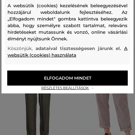
97 %
3 %
A websütik (cookies) kezelésének beleegyezésével
hozzájárul weboldalunk fejlesztéséhez. Az
„Elfogadom mindet" gombra kattintva beleegyezik
Ajánlott termékek
abba, hogy személyre szabott tartalmat, releváns
hirdetéseket mutassunk és vonzó, online vásárlási
élményt nyújtsunk Önnek.
Köszönjük,
adataival tisztességesen járunk el.
A
websütik (cookies) használata
ELFOGADOM MINDET
RÉSZLETES BEÁLLÍTÁSOK