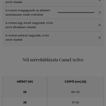
amit viselek
A méret megegyezik az általam
3
szokásosan viselt mérettel
A méret egy kicsit nagyobb, mint
0
amit általában viselek
A méret sokkal nagyobb, mint
0
amit viselek
Női mérettáblázata Camel Active
MÉRET (W)
CSÍPŐ (cm) [A]
25
88-90
26
91-93