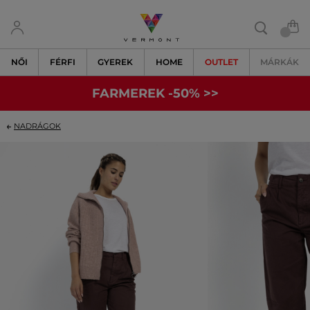
NŐI
FÉRFI
GYEREK
HOME
OUTLET
MÁRKÁK
FARMEREK -50% >>
NADRÁGOK