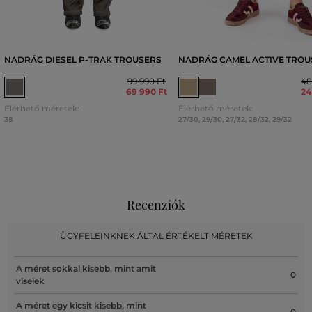
NADRÁG DIESEL P-TRAK TROUSERS
NADRÁG CAMEL ACTIVE TROU
99 990 Ft
48
69 990 Ft
24
Elérhető méretek:
Elérhető méretek:
38
27/30
,
29/30
,
27/32
,
28/32
,
29/32
Recenziók
ÜGYFELEINKNEK ÁLTAL ÉRTÉKELT MÉRETEK
A méret sokkal kisebb, mint amit
0
viselek
A méret egy kicsit kisebb, mint
0