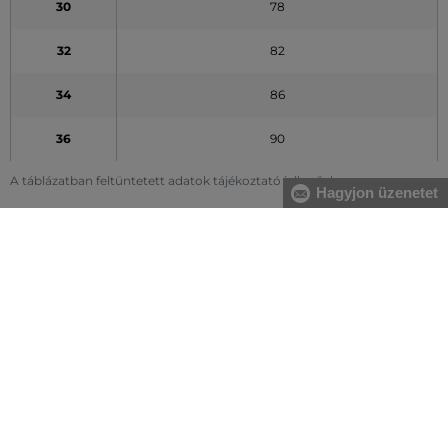
30
78
32
82
34
86
36
90
A táblázatban feltüntetett adatok tájékoztató jellegűek
Hagyjon üzenetet
Hogyan mérjem le méreteimet helyesen?