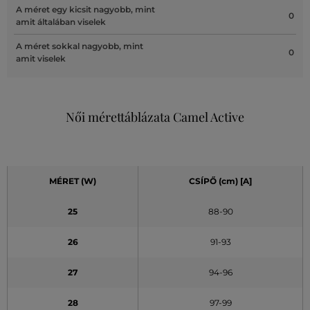
A méret egy kicsit nagyobb, mint
0
amit általában viselek
A méret sokkal nagyobb, mint
0
amit viselek
Női mérettáblázata Camel Active
MÉRET (W)
CSÍPŐ (cm) [A]
25
88-90
26
91-93
27
94-96
28
97-99