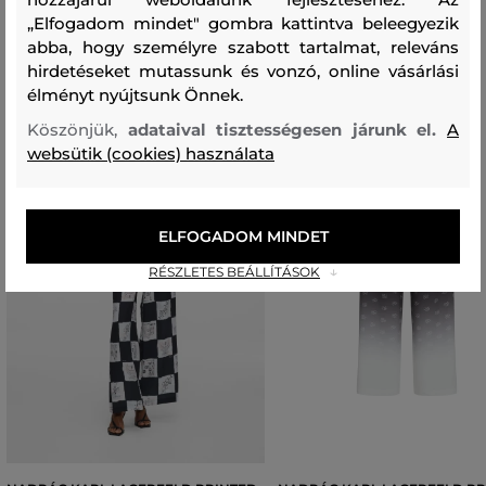
Ajánlott termékek
„Elfogadom mindet" gombra kattintva beleegyezik
abba, hogy személyre szabott tartalmat, releváns
hirdetéseket mutassunk és vonzó, online vásárlási
élményt nyújtsunk Önnek.
Köszönjük,
adataival tisztességesen járunk el.
A
websütik (cookies) használata
ELFOGADOM MINDET
RÉSZLETES BEÁLLÍTÁSOK