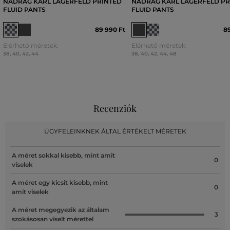
NADRÁG KARL LAGERFELD PRINTED
NADRÁG KARL LAGERFELD PR
FLUID PANTS
FLUID PANTS
89 990 Ft
89
Elérhető méretek:
Elérhető méretek:
38
,
40
,
42
,
44
38
,
40
,
42
,
44
,
48
Recenziók
ÜGYFELEINKNEK ÁLTAL ÉRTÉKELT MÉRETEK
A méret sokkal kisebb, mint amit
0
viselek
A méret egy kicsit kisebb, mint
0
amit viselek
A méret megegyezik az általam
3
szokásosan viselt mérettel