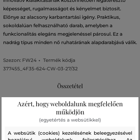
innovatív kialakításának köszönhetően légáteresztő
képességet, rugalmasságot és kényelmet biztosít.
Előnye az alacsony karbantartási igény. Praktikus,
sokoldalúan felhasználható darab, amelyben a
funkcionalitás elegáns megjelenéssel párosul. Ez a
nadrág típus minden nő ruhatárának alapdarabjává válik.
Szezon: FW24
Termék kódja
377455_4F35-624-CW-03-27/32
Összetétel
Azért, hogy weboldalunk megfelelően
felső anyag
működjön
PAMUT
ELASZTÁN
97 %
3 %
(egyetértés a websütikkel)
A websütik (cookies) kezelésének beleegyezésével
hozzájárul weboldalunk fejlesztéséhez. Az