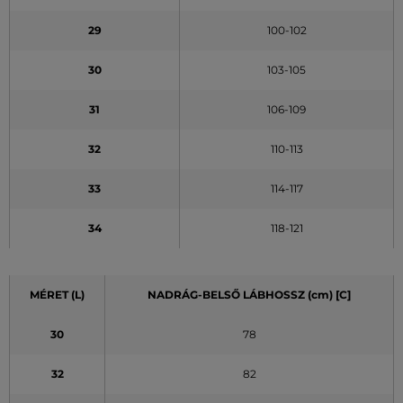
29
100-102
30
103-105
31
106-109
32
110-113
33
114-117
34
118-121
MÉRET (L)
NADRÁG-BELSŐ LÁBHOSSZ (cm) [C]
30
78
32
82