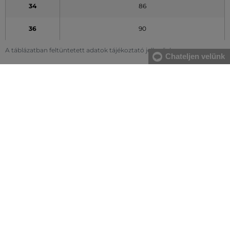
34
86
36
90
A táblázatban feltüntetett adatok tájékoztató jellegűek
Chateljen velünk
Hogyan mérjem le méreteimet helyesen?