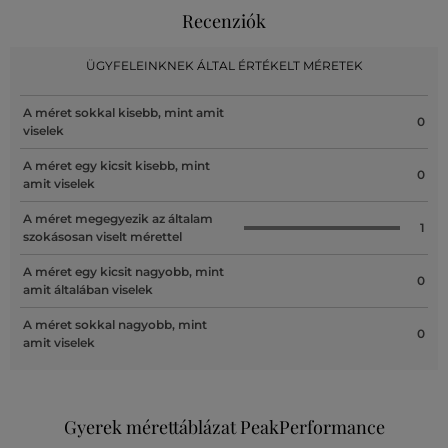
Recenziók
ÜGYFELEINKNEK ÁLTAL ÉRTÉKELT MÉRETEK
A méret sokkal kisebb, mint amit
0
viselek
A méret egy kicsit kisebb, mint
0
amit viselek
A méret megegyezik az általam
1
szokásosan viselt mérettel
A méret egy kicsit nagyobb, mint
0
amit általában viselek
A méret sokkal nagyobb, mint
0
amit viselek
Gyerek mérettáblázat PeakPerformance