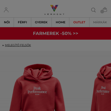
NŐI
FÉRFI
GYEREK
HOME
OUTLET
MÁRKÁK
FARMEREK -50% >>
MELEGÍTŐ FELSŐK