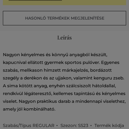
HASONLÓ TERMÉKEK MEGJELENÍTÉSE
Leírás
Nagyon kényelmes és könnyű anyagból készült,
kapucnival ellátott gyermek sportos pulóver. Egyenes
szabás, mellkason hímzett márkajelzés, bordázott
szegély a derékon és az ujjakon, valamint kenguru zseb.
A sima kötött anyag, enyhén szálcsiszolt hátoldallal,
rendkívül légáteresztő, kellemes tapintású és kényelmes
viselet. Nagyon praktikus darab a mindennapi viselethez,
amely jól kombinálható.
Szabás/Típus
REGULAR
Szezon: SS23
Termék kódja