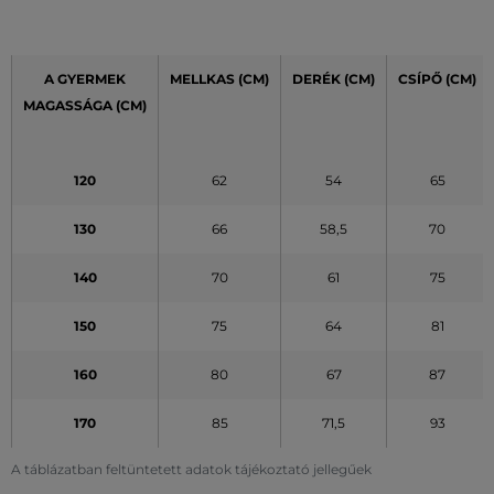
A GYERMEK
MELLKAS (CM)
DERÉK
(CM)
CSÍPŐ
(CM)
MAGASSÁGA (CM)
120
62
54
65
130
66
58,5
70
140
70
61
75
150
75
64
81
160
80
67
87
170
85
71,5
93
A táblázatban feltüntetett adatok tájékoztató jellegűek