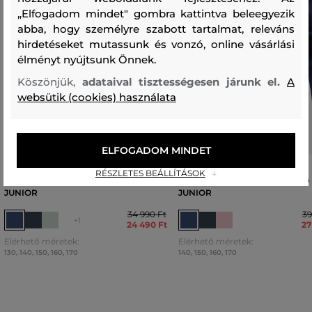
„Elfogadom mindet" gombra kattintva beleegyezik
abba, hogy személyre szabott tartalmat, releváns
hirdetéseket mutassunk és vonzó, online vásárlási
élményt nyújtsunk Önnek.
Köszönjük,
adataival tisztességesen járunk el.
A
websütik (cookies) használata
ELFOGADOM MINDET
MELEGÍTŐ FELSŐ PEAK
MELEGÍTŐ FELSŐ PEAK
RÉSZLETES BEÁLLÍTÁSOK
PERFORMANCE ORIGINAL HOOD
PERFORMANCE ORIGINAL ZI
JUNIOR
JUNIOR
34 990 Ft
39
+1
24 490 Ft
27
Elérhető méretek:
Elérhető méretek:
130
,
140
,
150
,
160
,
170
140
,
150
,
160
,
170