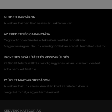
MINDEN RAKTÁRON
A webáruházban lévő összes áru raktáron van.
AZ EREDETISÉG GARANCIÁJA
Cégünk több évtizedes értékesítési múlttal rendelkezik
Magyarországon. Nálunk mindig 100%-ban eredeti terméket vásárol.
INGYENES SZÁLLÍTÁST ÉS VISSZAKÜLDÉS
29 990 Ft feletti szállítás mindig ingyenes, az áru visszaküldéséért
soha nem kell fizetnie.
17 ÜZLET MAGYARORSZÁGON
A webáruházunk széles kínálatán kívül az üzleteinkben is
megvásárolhatja egyes termékeinket.
KEDVENC KATEGÓRIÁK