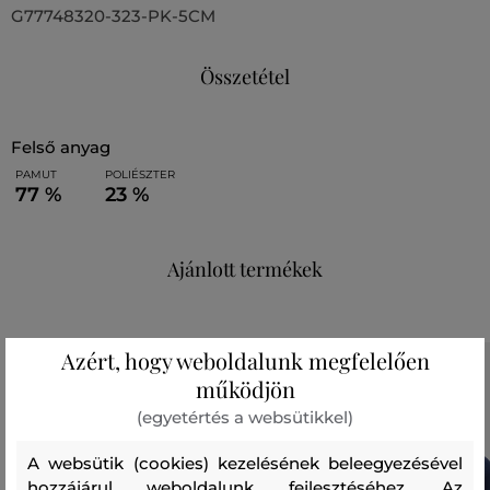
G77748320-323-PK-5CM
Összetétel
felső anyag
PAMUT
POLIÉSZTER
77 %
23 %
Ajánlott termékek
Azért, hogy weboldalunk megfelelően
működjön
(egyetértés a websütikkel)
A websütik (cookies) kezelésének beleegyezésével
hozzájárul weboldalunk fejlesztéséhez. Az