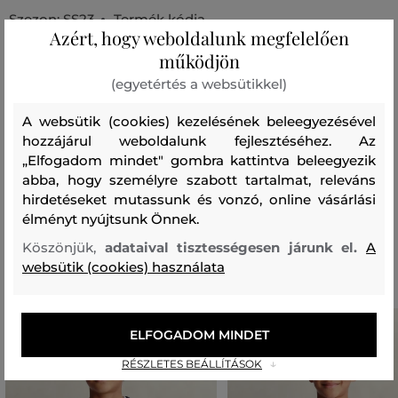
Szezon: SS23
Termék kódja
Azért, hogy weboldalunk megfelelően
N21569N0154-323-FG-0N100
működjön
(egyetértés a websütikkel)
Összetétel
A websütik (cookies) kezelésének beleegyezésével
hozzájárul weboldalunk fejlesztéséhez. Az
felső anyag
„Elfogadom mindet" gombra kattintva beleegyezik
PAMUT
abba, hogy személyre szabott tartalmat, releváns
100 %
hirdetéseket mutassunk és vonzó, online vásárlási
élményt nyújtsunk Önnek.
Ajánlott termékek
Köszönjük,
adataival tisztességesen járunk el.
A
websütik (cookies) használata
ELFOGADOM MINDET
RÉSZLETES BEÁLLÍTÁSOK