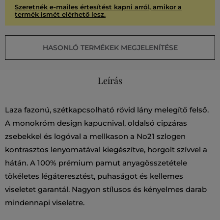
Szeretnék e-mailes értesítést kapni arról, amikor a
termék ismét elérhető lesz.
HASONLÓ TERMÉKEK MEGJELENÍTÉSE
Leírás
Laza fazonú, szétkapcsolható rövid lány melegítő felső.
A monokróm design kapucnival, oldalsó cipzáras
zsebekkel és logóval a mellkason a No21 szlogen
kontrasztos lenyomatával kiegészítve, horgolt szívvel a
hátán. A 100% prémium pamut anyagösszetétele
tökéletes légáteresztést, puhaságot és kellemes
viseletet garantál. Nagyon stílusos és kényelmes darab
mindennapi viseletre.