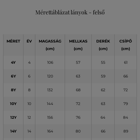
Mérettáblázat lányok - felső
MÉRET
ÉV
MAGASSÁG
MELLKAS
DERÉK
CSÍPŐ
(cm)
(cm)
(cm)
(cm)
4Y
4
106
57
55
61
6Y
6
120
63
59
66
8Y
8
132
68
62
72
10Y
10
144
72
63
79
12Y
12
156
76
64
84
14Y
14
164
80
66
89