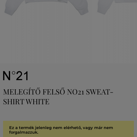
MELEGÍTŐ FELSŐ NO21 SWEAT-
SHIRT WHITE
Ez a termék jelenleg nem elérhető, vagy már nem
forgalmazzuk.