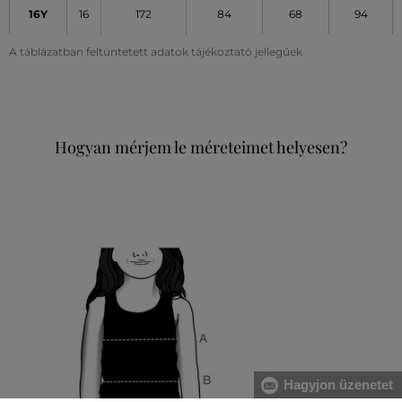
16Y
16
172
84
68
94
A táblázatban feltüntetett adatok tájékoztató jellegűek
Hogyan mérjem le méreteimet helyesen?
Hagyjon üzenetet