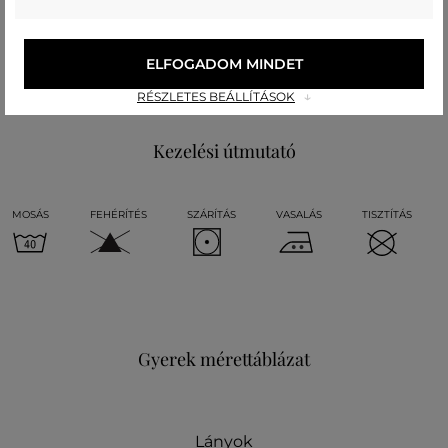
felső anyag
PAMUT
POLIÉSZTER
ELFOGADOM MINDET
72 %
28 %
RÉSZLETES BEÁLLÍTÁSOK
Kezelési útmutató
MOSÁS
FEHÉRÍTÉS
SZÁRÍTÁS
VASALÁS
TISZTÍTÁS
Gyerek mérettáblázat
Lányok