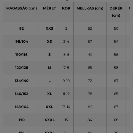
MAGASSÁG
(cm)
MÉRET
KOR
MELLKAS
(cm)
DERÉK
C
(cm)
(
92
XXS
2
52
50
98/104
XS
3-4
57
54
110/116
S
5-6
61
56
122/128
M
7-8
65
58
134/140
L
9-10
72
63
146/152
XL
11-12
78
65
158/164
XXL
13-14
82
67
170
XXXL
15
84
68
176
XXXL
16+
86
70