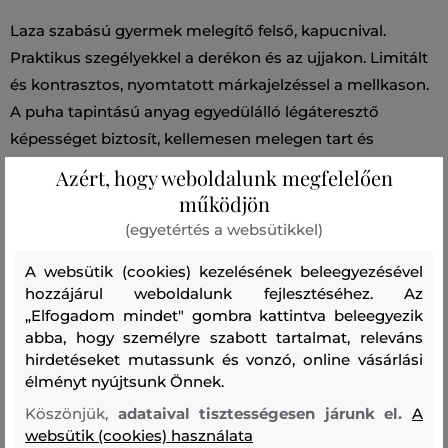
Laza szabású gyermek melegítő felső, kapucnival.
Praktikus szegélyekkel a derékon és az ujjakon. Limitált
és kontrasztos, nyomtatott márkajelzéssel a mellkason.
A puha tapintású anyag egyedülálló légáteresztő
képességet biztosít, kellemesen melegen tart és
rendkívül kényelmes érzést garantál viselés közben. A
Azért, hogy weboldalunk megfelelően
kiváló minőségű, prémium pamutszálból készült jersey
működjön
sokáig megőrzi eredeti alakját és színét. Praktikus darab,
(egyetértés a websütikkel)
amely eredeti megjelenést kölcsönöz a szabadidős
A websütik (cookies) kezelésének beleegyezésével
stílusnak.
hozzájárul weboldalunk fejlesztéséhez. Az
„Elfogadom mindet" gombra kattintva beleegyezik
Szabás/Típus
RELAXED
Szezon: PS24
Termék kódja
abba, hogy személyre szabott tartalmat, releváns
906890-723-GB-94
hirdetéseket mutassunk és vonzó, online vásárlási
élményt nyújtsunk Önnek.
Összetétel
Köszönjük,
adataival tisztességesen járunk el.
A
websütik (cookies) használata