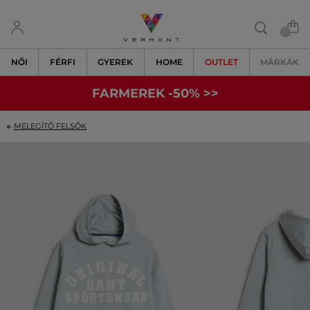
NŐI
FÉRFI
GYEREK
HOME
OUTLET
MÁRKÁK
FARMEREK -50% >>
MELEGÍTŐ FELSŐK