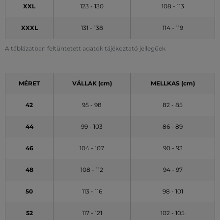
XXL
123 - 130
108 - 113
XXXL
131 - 138
114 - 119
A táblázatban feltüntetett adatok tájékoztató jellegűek
MÉRET
VÁLLAK (cm)
MELLKAS (cm)
42
95 - 98
82 - 85
44
99 - 103
86 - 89
46
104 - 107
90 - 93
48
108 - 112
94 - 97
50
113 - 116
98 - 101
52
117 - 121
102 - 105