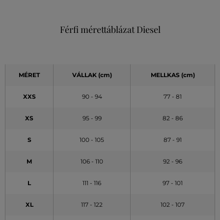
Férfi mérettáblázat Diesel
MÉRET
VÁLLAK (cm)
MELLKAS (cm)
XXS
90 - 94
77 - 81
XS
95 - 99
82 - 86
S
100 - 105
87 - 91
M
106 - 110
92 - 96
L
111 - 116
97 - 101
XL
117 - 122
102 - 107