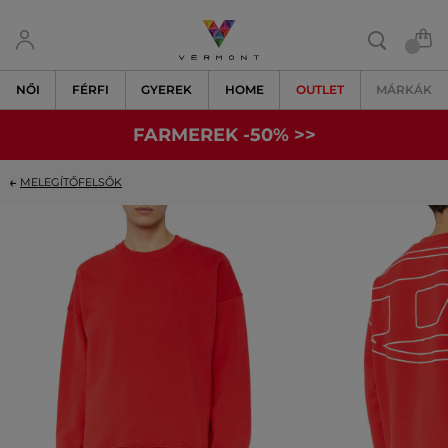
NŐI
FÉRFI
GYEREK
HOME
OUTLET
MÁRKÁK
FARMEREK -50% >>
MELEGÍTŐFELSŐK