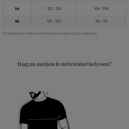
54
122 - 126
106 - 109
56
127 - 130
110 - 113
A táblázatban feltüntetett adatok tájékoztató jellegűek
Hogyan mérjem le méreteimet helyesen?