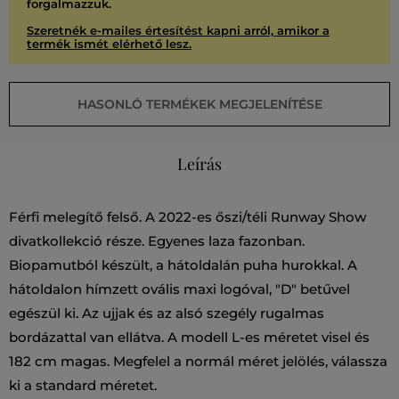
forgalmazzuk.
Szeretnék e-mailes értesítést kapni arról, amikor a
termék ismét elérhető lesz.
HASONLÓ TERMÉKEK MEGJELENÍTÉSE
Leírás
Férfi melegítő felső. A 2022-es őszi/téli Runway Show
divatkollekció része. Egyenes laza fazonban.
Biopamutból készült, a hátoldalán puha hurokkal. A
hátoldalon hímzett ovális maxi logóval, "D" betűvel
egészül ki. Az ujjak és az alsó szegély rugalmas
bordázattal van ellátva. A modell L-es méretet visel és
182 cm magas. Megfelel a normál méret jelölés, válassza
ki a standard méretet.