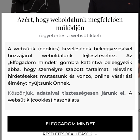
Azért, hogy weboldalunk megfelelően
működjön
(egyetértés a websütikkel)
A websütik (cookies) kezelésének beleegyezésével
hozzájárul weboldalunk fejlesztéséhez. Az
„Elfogadom mindet" gombra kattintva beleegyezik
abba, hogy személyre szabott tartalmat, releváns
hirdetéseket mutassunk és vonzó, online vásárlási
élményt nyújtsunk Önnek.
Köszönjük,
adataival tisztességesen járunk el.
A
MELEGÍTŐ FELSŐ DIESEL S-MACS-
MELEGÍTŐ FELSŐ DIESEL S-N
HOOD-MEGOVAL-D SWEAT-SHIRT
MICRODIV SWEAT-SHIRT
websütik (cookies) használata
109 990 Ft
60
Elérhető méretek:
Elérhető méretek:
ELFOGADOM MINDET
XS
,
S
,
M
,
L
,
XL
+1 további
S
,
M
,
L
,
XL
,
XXL
RÉSZLETES BEÁLLÍTÁSOK