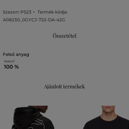
Szezon: PS23
Termék kódja
A08230_0GYCJ-722-DA-42G
Összetétel
felső anyag
PAMUT
100 %
Ajánlott termékek