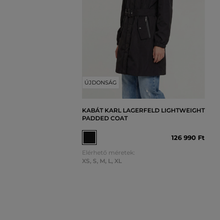
ÚJDONSÁG
KABÁT KARL LAGERFELD LIGHTWEIGHT
PADDED COAT
126 990 Ft
Elérhető méretek:
XS
,
S
,
M
,
L
,
XL