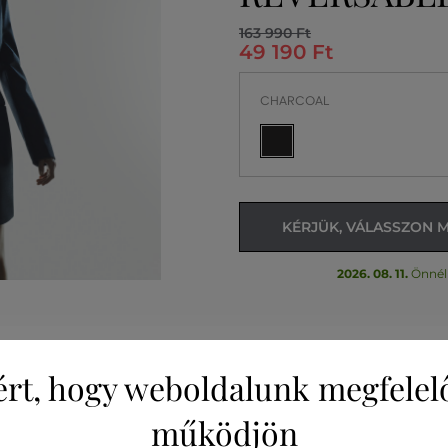
163 990 Ft
49 190 Ft
CHARCOAL
KÉRJÜK, VÁLASSZON 
2026. 08. 11.
Önnél
ért, hogy weboldalunk megfelel
működjön