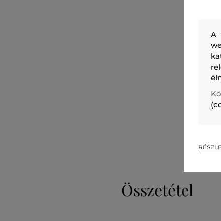
A 
we
ka
re
él
Kö
(c
RÉSZLE
Összetétel