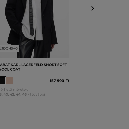
ÚJDONSÁG
ABÁT KARL LAGERFELD SHORT SOFT
OOL COAT
157 990 Ft
lérhető méretek:
8
,
40
,
42
,
44
,
46
+1 további