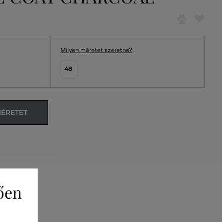
Milyen méretet szeretne?
48
MÉRETET
ően