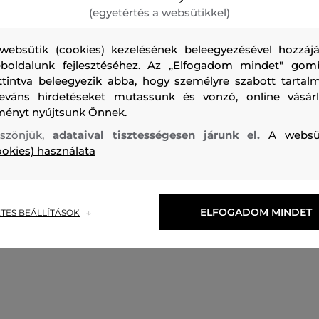
(egyetértés a websütikkel)
A megfordítható kabátot a nemileg semleges CARA LOVES
websütik (cookies) kezelésének beleegyezésével hozzájá
a modellel, színésznővel, aktivistával és Karl Lagerfeld közel
boldalunk fejlesztéséhez. Az „Elfogadom mindet" gom
Delevingne-nel közösen tervezték. Az exkluzív kollekció egy
ttintva beleegyezik abba, hogy személyre szabott tartalm
esztétikáját Cara különleges stílus iránti szenvedélyével. 
leváns hirdetéseket mutassunk és vonzó, online vásárl
lenyűgöző méret- és nemsemleges választék, amely kiemel
ményt nyújtsunk Önnek.
stílusát, függetlenül attól, hogy mivel azonosul. Ez az ele
szönjük,
adataival tisztességesen járunk el.
A websü
egyik oldalán puha gyapjú, a másik oldalán pedig magasfén
ookies) használata
nejlon keverékéből készült, hogy a megjelenése a klasszik
váljon.
ELFOGADOM MINDET
TES BEÁLLÍTÁSOK
Szezon: FW22
Termék kódja
226W1560-622-KW-259-48