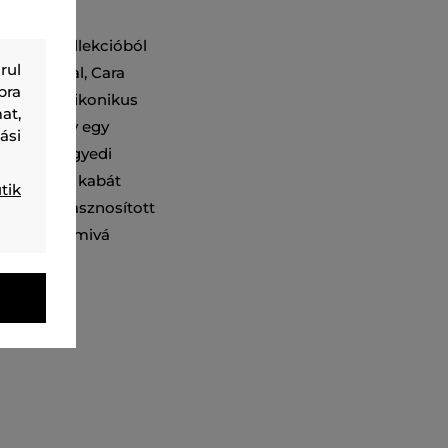
 KARL kollekcióból
rul
i barátjával, Cara
bra
esíti Karl ikonikus
at,
Az eredmény egy
ási
i az Ön egyedi
gáns hosszú kabát
tik
yű, újrahasznosított
usból alkalmivá