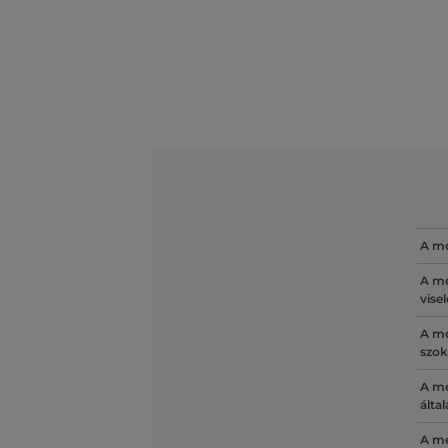
A mé
A mé
vise
A mé
szok
A mé
álta
A mé