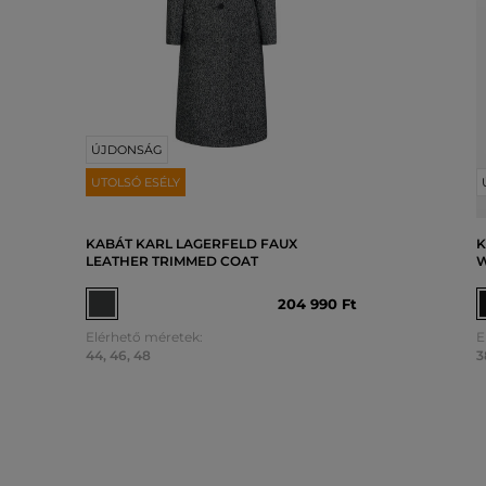
ÚJDONSÁG
UTOLSÓ ESÉLY
KABÁT KARL LAGERFELD FAUX
K
LEATHER TRIMMED COAT
W
204 990 Ft
Elérhető méretek:
E
44
,
46
,
48
3