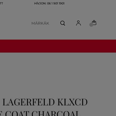
TT
HÍVJON: 06 1 901 1901
MÁRKÁK
L LAGERFELD KLXCD
E COAT CHARCOAL