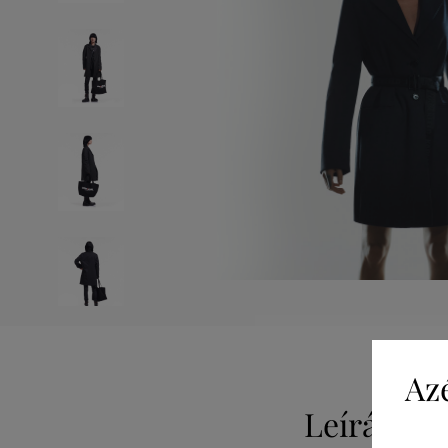
Az
Leírás