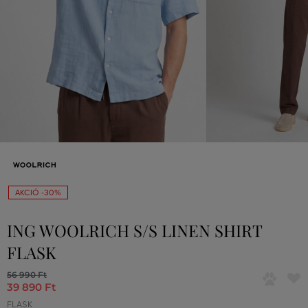
AKCIÓ -30%
ING WOOLRICH S/S LINEN SHIRT
FLASK
56 990 Ft
39 890 Ft
FLASK