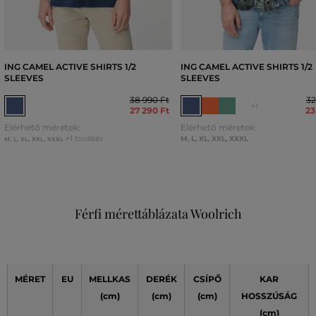
ING CAMEL ACTIVE SHIRTS 1/2
ING CAMEL ACTIVE SHIRTS 1/2
SLEEVES
SLEEVES
38 990 Ft
32
+1
27 290 Ft
23
Elérhető méretek:
Elérhető méretek:
+1 további
M
,
L
,
XL
,
XXL
,
XXXL
M
,
L
,
XL
,
XXL
,
XXXL
Férfi mérettáblázata Woolrich
MÉRET
EU
MELLKAS
DERÉK
CSÍPŐ
KAR
(cm)
(cm)
(cm)
HOSSZÚSÁG
(cm)