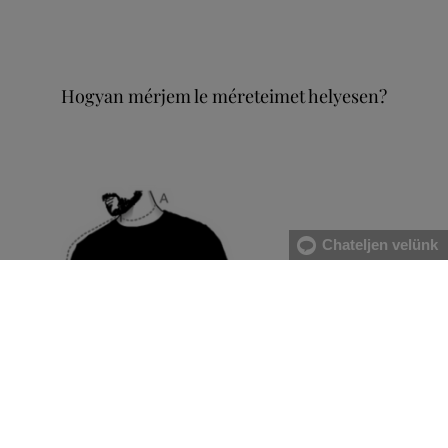
Hogyan mérjem le méreteimet helyesen?
Chateljen velünk