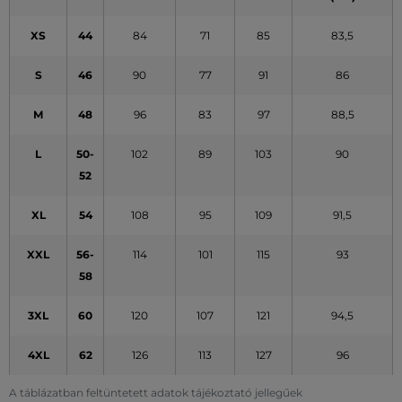
XS
44
84
71
85
83,5
S
46
90
77
91
86
M
48
96
83
97
88,5
L
50-
102
89
103
90
52
XL
54
108
95
109
91,5
XXL
56-
114
101
115
93
58
3XL
60
120
107
121
94,5
4XL
62
126
113
127
96
A táblázatban feltüntetett adatok tájékoztató jellegűek