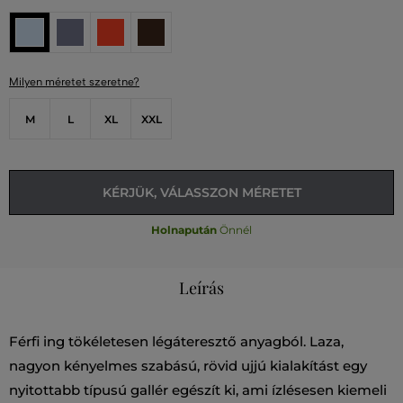
Milyen méretet szeretne?
M
L
XL
XXL
KÉRJÜK, VÁLASSZON MÉRETET
Holnapután
Önnél
Leírás
Férfi ing tökéletesen légáteresztő anyagból. Laza,
nagyon kényelmes szabású, rövid ujjú kialakítást egy
nyitottabb típusú gallér egészít ki, ami ízlésesen kiemeli