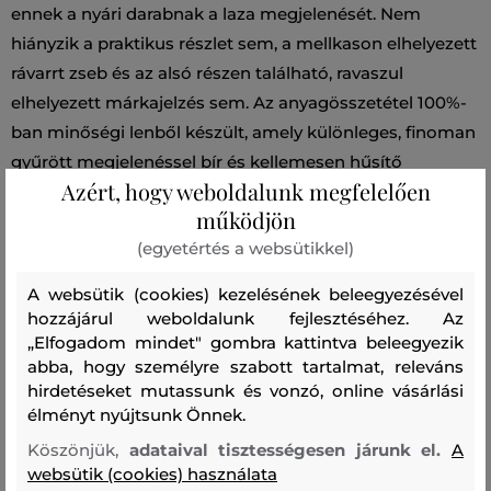
ennek a nyári darabnak a laza megjelenését. Nem
hiányzik a praktikus részlet sem, a mellkason elhelyezett
rávarrt zseb és az alsó részen található, ravaszul
elhelyezett márkajelzés sem. Az anyagösszetétel 100%-
ban minőségi lenből készült, amely különleges, finoman
gyűrött megjelenéssel bír és kellemesen hűsítő
Azért, hogy weboldalunk megfelelően
tulajdonságokkal rendelkezik. Tökéletesen illeszkedő
működjön
darab, ami stílusos részévé válik az informális
(egyetértés a websütikkel)
öltözékeidnek.
A websütik (cookies) kezelésének beleegyezésével
Szabás/Típus
REGULAR
Szezon: SS26
Termék kódja
hozzájárul weboldalunk fejlesztéséhez. Az
„Elfogadom mindet" gombra kattintva beleegyezik
2014MRUT5284-326-WA-30133
abba, hogy személyre szabott tartalmat, releváns
hirdetéseket mutassunk és vonzó, online vásárlási
Összetétel
élményt nyújtsunk Önnek.
Köszönjük,
adataival tisztességesen járunk el.
A
websütik (cookies) használata
felső anyag