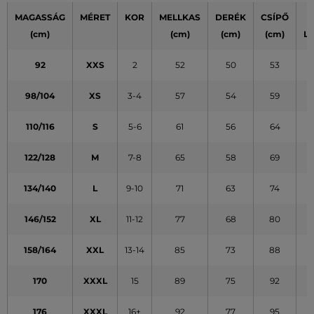
MAGASSÁG
MÉRET
KOR
MELLKAS
DERÉK
CSÍPŐ
(cm)
(cm)
(cm)
(cm)
L
92
XXS
2
52
50
53
98/104
XS
3-4
57
54
59
110/116
S
5-6
61
56
64
122/128
M
7-8
65
58
69
134/140
L
9-10
71
63
74
146/152
XL
11-12
77
68
80
158/164
XXL
13-14
85
73
88
170
XXXL
15
89
75
92
176
XXXL
16+
92
77
95