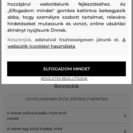
100 %
hozzájárul weboldalunk fejlesztéséhez. Az
„Elfogadom mindet" gombra kattintva beleegyezik
abba, hogy személyre szabott tartalmat, releváns
Kezelési útmutató
hirdetéseket mutassunk és vonzó, online vásárlási
élményt nyújtsunk Önnek.
Köszönjük,
adataival tisztességesen járunk el.
A
MOSÁS
FEHÉRÍTÉS
SZÁRÍTÁS
VASALÁS
TISZTÍTÁS
websütik (cookies) használata
ELFOGADOM MINDET
RÉSZLETES BEÁLLÍTÁSOK
Recenziók
ÜGYFELEINKNEK ÁLTAL ÉRTÉKELT MÉRETEK
A méret sokkal kisebb, mint amit
0
viselek
A méret egy kicsit kisebb, mint
0