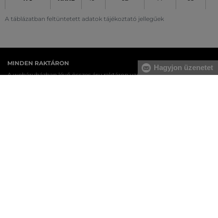
A táblázatban feltüntetett adatok tájékoztató jellegűek
MINDEN RAKTÁRON
Hagyjon üzenetet
A webáruházban lévő összes áru raktáron van.
AZ EREDETISÉG GARANCIÁJA
Cégünk több évtizedes értékesítési múlttal rendelkezik
Magyarországon. Nálunk mindig 100%-ban eredeti terméket vásárol.
INGYENES SZÁLLÍTÁST ÉS VISSZAKÜLDÉS
29 990 Ft feletti szállítás mindig ingyenes, az áru visszaküldéséért
soha nem kell fizetnie.
17 ÜZLET MAGYARORSZÁGON
A webáruházunk széles kínálatán kívül az üzleteinkben is
megvásárolhatja egyes termékeinket.