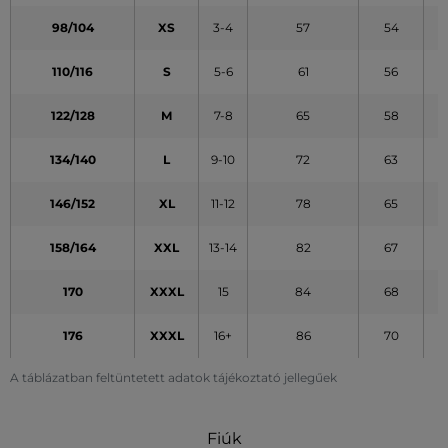
98/104
XS
3-4
57
54
110/116
S
5-6
61
56
122/128
M
7-8
65
58
134/140
L
9-10
72
63
146/152
XL
11-12
78
65
158/164
XXL
13-14
82
67
170
XXXL
15
84
68
176
XXXL
16+
86
70
A táblázatban feltüntetett adatok tájékoztató jellegűek
Fiúk