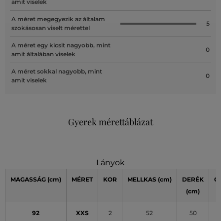
amit viselek
A méret megegyezik az általam
5
szokásosan viselt mérettel
A méret egy kicsit nagyobb, mint
0
amit általában viselek
A méret sokkal nagyobb, mint
0
amit viselek
Gyerek mérettáblázat
Lányok
MAGASSÁG
(cm)
MÉRET
KOR
MELLKAS
(cm)
DERÉK
C
(cm)
(
92
XXS
2
52
50