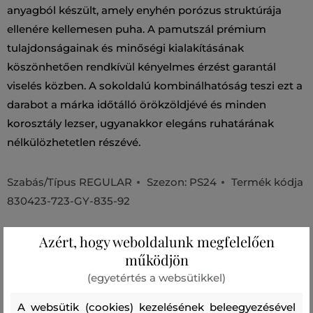
anyagból készült, amely enyhén porózus struktúrája
ellenére kellemesen puha. A pamutszál prémium
tulajdonságainak és minőségi kialakításának
köszönhetően rendkívül kényelmes érzést garantál
viselés közben. A sokoldalú kombinálhatóság teszi ezt a
darabot a márka időtálló örökzöldjévé és minden
korosztály lezser, ugyanakkor elegáns ruhatárának
nélkülözhetetlen részévé.
Szabás/Típus
REGULAR
Szezon: PS24
Termék kódja
830423-723-GY-835-92
Összetétel
Azért, hogy weboldalunk megfelelően
működjön
(egyetértés a websütikkel)
felső anyag
PAMUT
A websütik (cookies) kezelésének beleegyezésével