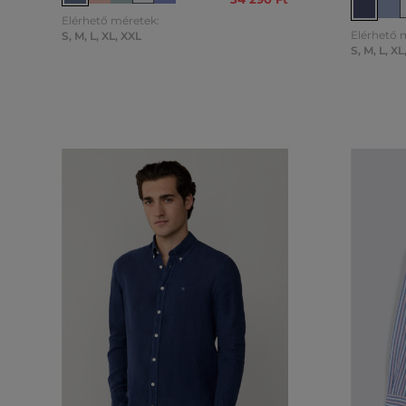
Elérhető méretek:
Elérhető 
S
,
M
,
L
,
XL
,
XXL
S
,
M
,
L
,
XL