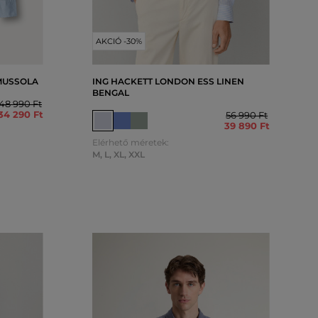
AKCIÓ -30%
MUSSOLA
ING HACKETT LONDON ESS LINEN
BENGAL
48 990 Ft
34 290 Ft
56 990 Ft
39 890 Ft
Elérhető méretek:
M
,
L
,
XL
,
XXL