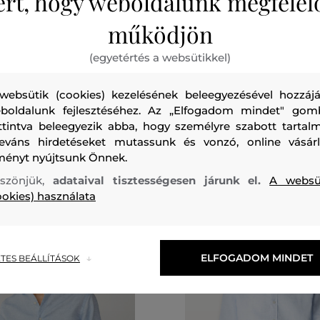
ért, hogy weboldalunk megfelel
0%
AKCIÓ -30%
működjön
KETT LONDON ESS GMD LINEN
ING CAMEL ACTIVE SHIRTS 1/1
(egyetértés a websütikkel)
+3
56 990 Ft
websütik (cookies) kezelésének beleegyezésével hozzájá
39 890 Ft
további
Elérhető méretek:
boldalunk fejlesztéséhez. Az „Elfogadom mindet" gom
M
,
L
,
XL
,
XXL
,
XXXL
+1 további
méretek:
ttintva beleegyezik abba, hogy személyre szabott tartalm
,
XXL
leváns hirdetéseket mutassunk és vonzó, online vásárl
ményt nyújtsunk Önnek.
szönjük,
adataival tisztességesen járunk el.
A websü
ookies) használata
ELFOGADOM MINDET
TES BEÁLLÍTÁSOK