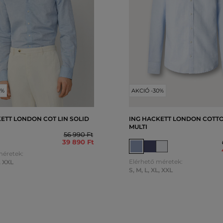
0%
AKCIÓ -30%
ETT LONDON COT LIN SOLID
ING HACKETT LONDON COTTO
MULTI
56 990 Ft
39 890 Ft
méretek:
Elérhető méretek:
,
XXL
S
,
M
,
L
,
XL
,
XXL