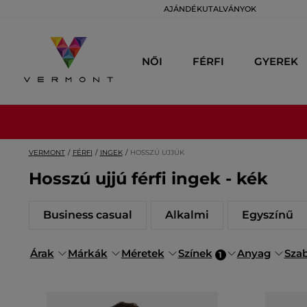
AJÁNDÉKUTALVÁNYOK
NŐI
FÉRFI
GYEREK
VERMONT
FÉRFI
INGEK
HOSSZÚ UJJÚK
Hosszú ujjú férfi ingek - kék
Business casual
Alkalmi
Egyszínű
Árak
Márkák
Méretek
Színek
Anyag
Sza
1