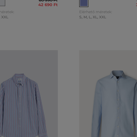
60 990 Ft
42 690 Ft
méretek:
Elérhető méretek:
,
XXL
S
,
M
,
L
,
XL
,
XXL