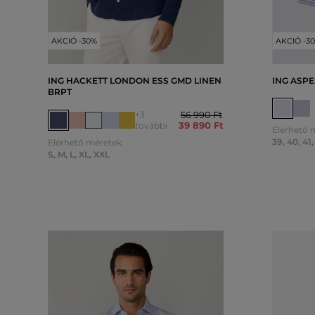
AKCIÓ -30%
AKCIÓ -3
ING HACKETT LONDON ESS GMD LINEN
ING ASPE
BRPT
+3
56 990 Ft
39 890 Ft
további
Elérhető 
39
,
40
,
41
,
Elérhető méretek:
S
,
M
,
L
,
XL
,
XXL