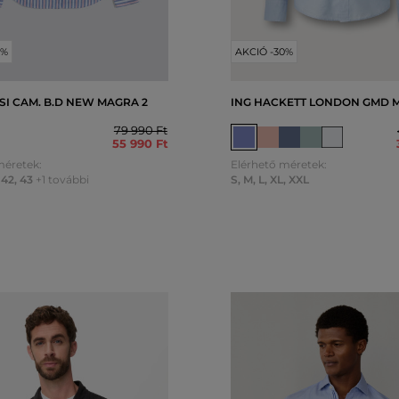
0%
AKCIÓ -30%
SI CAM. B.D NEW MAGRA 2
ING HACKETT LONDON GMD 
79 990 Ft
55 990 Ft
méretek:
Elérhető méretek:
42
,
43
+1 további
S
,
M
,
L
,
XL
,
XXL