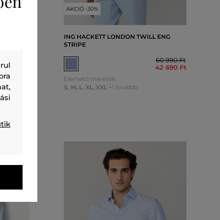
ően
AKCIÓ -30%
 SLEEVES
ING HACKETT LONDON TWILL ENG
STRIPE
32 990 Ft
23 090 Ft
60 990 Ft
rul
42 690 Ft
bra
Elérhető méretek:
at,
S
,
M
,
L
,
XL
,
XXL
+1 további
ási
tik