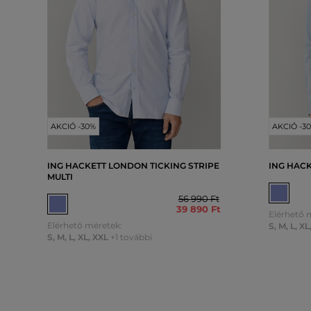
AKCIÓ -30%
AKCIÓ -3
ING HACKETT LONDON TICKING STRIPE
ING HACK
MULTI
56 990 Ft
39 890 Ft
Elérhető 
Elérhető méretek:
S
,
M
,
L
,
XL
S
,
M
,
L
,
XL
,
XXL
+1 további