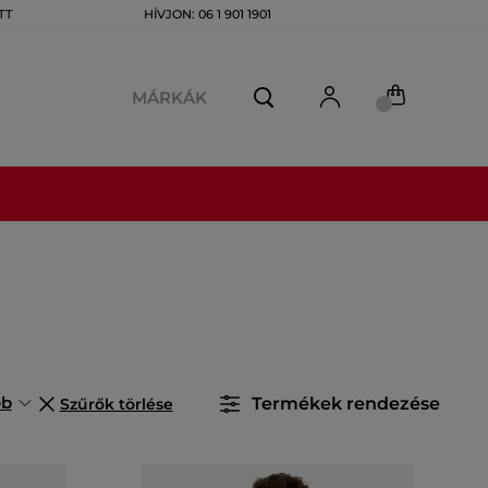
TT
HÍVJON: 06 1 901 1901
MÁRKÁK
eb
Termékek rendezése
Szűrők törlése