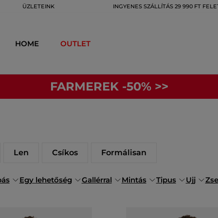
ÜZLETEINK
INGYENES SZÁLLÍTÁS 29 990 FT FELE
HOME
OUTLET
FARMEREK -50% >>
Len
Csíkos
Formálisan
bás
Egy lehetőség
Gallérral
Mintás
Tipus
Ujj
Zs