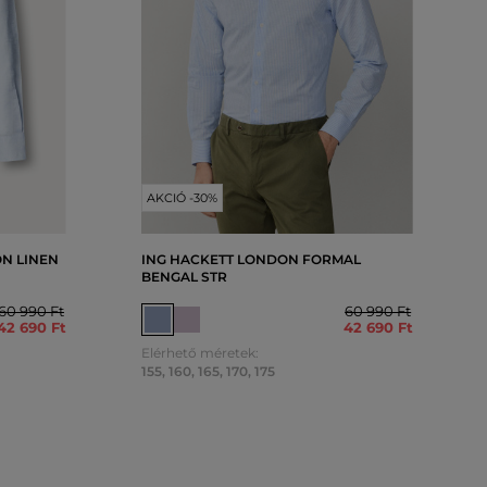
AKCIÓ -30%
N LINEN
ING HACKETT LONDON FORMAL
BENGAL STR
60 990 Ft
60 990 Ft
42 690 Ft
42 690 Ft
Elérhető méretek:
155
,
160
,
165
,
170
,
175