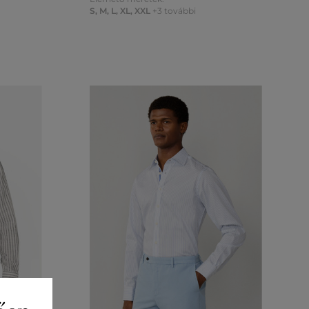
S
,
M
,
L
,
XL
,
XXL
+3 további