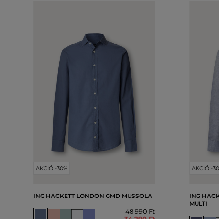
AKCIÓ -30%
AKCIÓ -3
ING HACKETT LONDON GMD MUSSOLA
ING HAC
MULTI
48 990 Ft
34 290 Ft