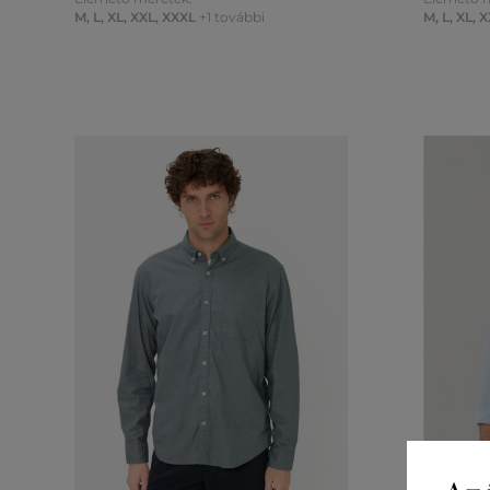
M
,
L
,
XL
,
XXL
,
XXXL
+1 további
M
,
L
,
XL
,
X