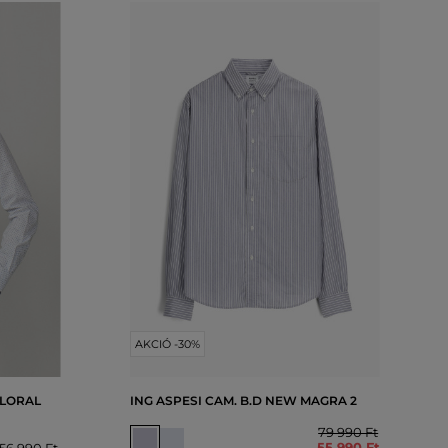
AKCIÓ -30%
FLORAL
ING ASPESI CAM. B.D NEW MAGRA 2
79 990 Ft
55 990 Ft