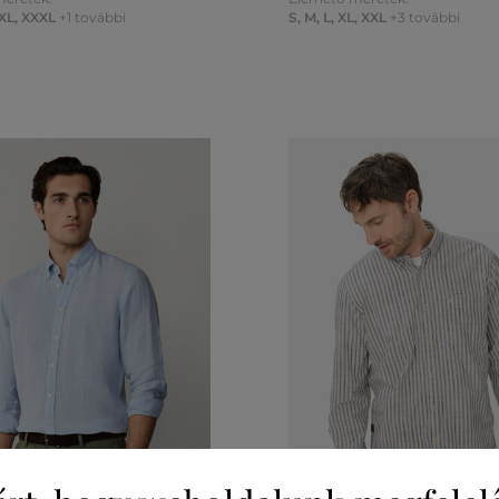
XL
,
XXXL
+1 további
S
,
M
,
L
,
XL
,
XXL
+3 további