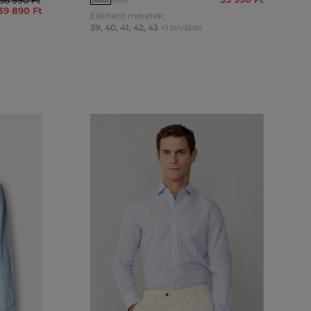
56 990 Ft
39 890 Ft
Elérhető méretek:
39
,
40
,
41
,
42
,
43
+1 további