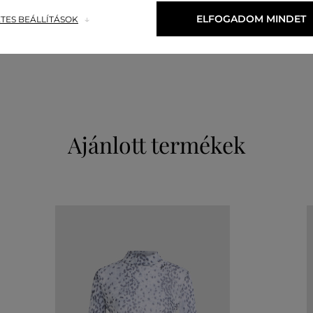
felső anyag
ELFOGADOM MINDET
TES BEÁLLÍTÁSOK
VISZKÓZ
ELASZTÁN
95 %
5 %
Ajánlott termékek