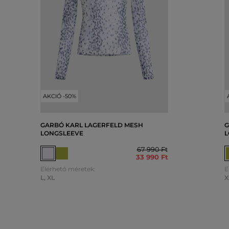
AKCIÓ -50%
GARBÓ KARL LAGERFELD MESH
G
LONGSLEEVE
L
67 990 Ft
33 990 Ft
Elérhető méretek:
E
L
,
XL
X