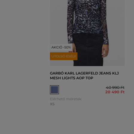
AKCIÓ -50%
UTOLSÓ ESÉLY
GARBÓ KARL LAGERFELD JEANS KLJ
MESH LIGHTS AOP TOP
40 990 Ft
20 490 Ft
Elérhető méretek:
XS