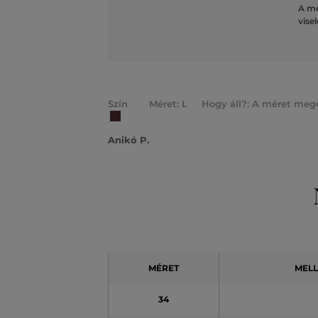
A mé
vise
Szín
Méret: L
Hogy áll?: A méret mege
Anikó P.
MÉRET
MEL
34