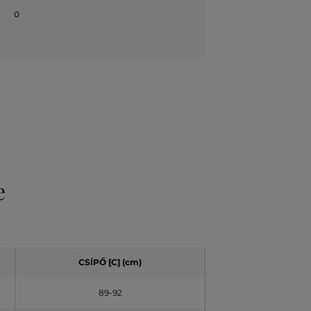
0
e
CSÍPŐ
[C] (cm)
89-92