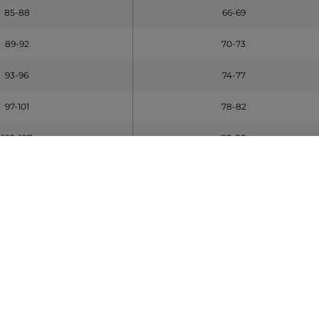
85-88
66-69
89-92
70-73
93-96
74-77
97-101
78-82
102-107
83-88
108-113
89-94
114-119
95-100
120-125
101-106
legűek
KAS [A] (cm)
DERÉK [B] (cm)