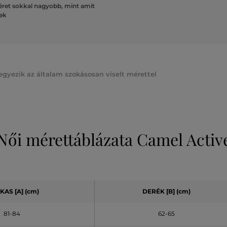
ret sokkal nagyobb, mint amit
lek
gyezik az általam szokásosan viselt mérettel
Női mérettáblázata Camel Activ
LKAS
[A]
(cm)
DERÉK
[B] (cm)
81-84
62-65