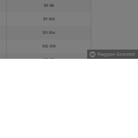
93-96
97-100
101-104
105-109
Hagyjon üzenetet
110-115
116-121
122-127
128-133
CSÍPŐ [C] (cm)