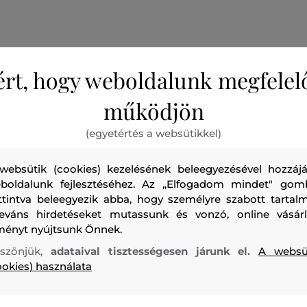
ért, hogy weboldalunk megfelel
Női garbó, amely finom kötött anyagból készült. Szűk sza
működjön
szegéllyel ellátott. A puha és légáteresztő viszkózszálból k
hozzáadott elasztánnak köszönhetően nagyon kellemes vis
(egyetértés a websütikkel)
színt és alacsony karbantartási igényt garantál. Rugalmas
könnyedségének köszönhetően a garbó remek választás za
websütik (cookies) kezelésének beleegyezésével hozzájá
ruha alá.
boldalunk fejlesztéséhez. Az „Elfogadom mindet" gom
ttintva beleegyezik abba, hogy személyre szabott tartalm
leváns hirdetéseket mutassunk és vonzó, online vásárl
Szezon: FW24
Termék kódja
309325_4T63-624-CW-59
ményt nyújtsunk Önnek.
szönjük,
adataival tisztességesen járunk el.
A websü
ookies) használata