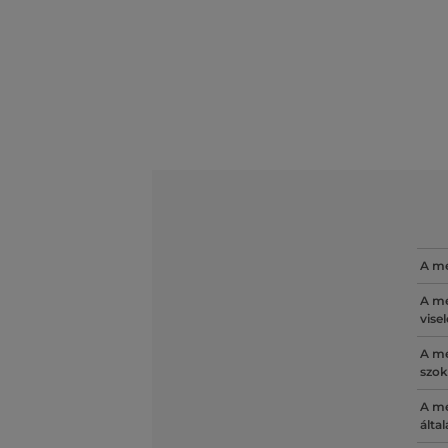
A mé
A mé
vise
A mé
szok
A mé
álta