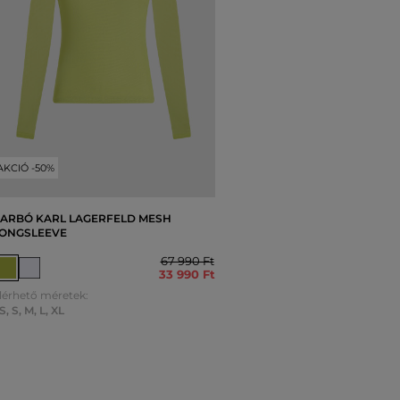
AKCIÓ -50%
ARBÓ KARL LAGERFELD MESH
ONGSLEEVE
67 990 Ft
33 990 Ft
lérhető méretek:
S
,
S
,
M
,
L
,
XL