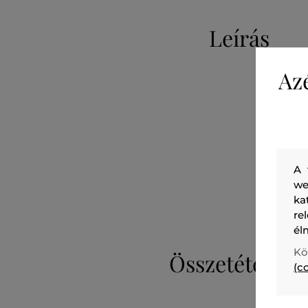
Leírás
Az
A 
we
ka
re
él
Kö
Összetétel
(c