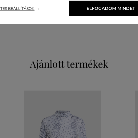
felső anyag
ELFOGADOM MINDET
TES BEÁLLÍTÁSOK
VISZKÓZ
ELASZTÁN
95 %
5 %
Ajánlott termékek