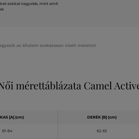
ret sokkal nagyobb, mint amit
lek
gyezik az általam szokásosan viselt mérettel
Női mérettáblázata Camel Activ
LKAS
[A]
(cm)
DERÉK
[B] (cm)
81-84
62-65