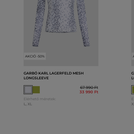
AKCIÓ -50%
GARBÓ KARL LAGERFELD MESH
G
LONGSLEEVE
L
67 990 Ft
33 990 Ft
Elérhető méretek:
E
L
,
XL
X