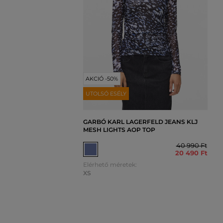
AKCIÓ -50%
UTOLSÓ ESÉLY
GARBÓ KARL LAGERFELD JEANS KLJ
MESH LIGHTS AOP TOP
40 990 Ft
20 490 Ft
Elérhető méretek:
XS