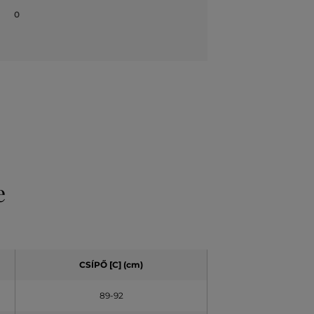
0
e
CSÍPŐ
[C] (cm)
89-92