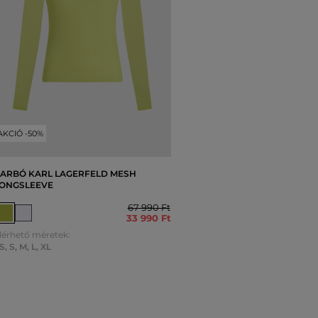
AKCIÓ -50%
ARBÓ KARL LAGERFELD MESH
ONGSLEEVE
67 990 Ft
33 990 Ft
lérhető méretek:
S
,
S
,
M
,
L
,
XL