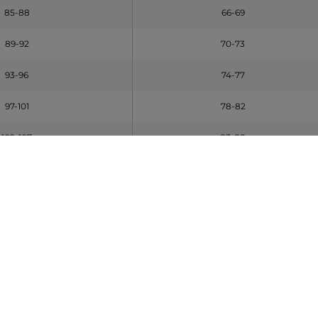
85-88
66-69
89-92
70-73
93-96
74-77
97-101
78-82
102-107
83-88
108-113
89-94
114-119
95-100
120-125
101-106
legűek
KAS [A] (cm)
DERÉK [B] (cm)