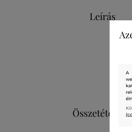
Leírás
Az
A 
we
ka
re
él
Kö
Összetétel
(c