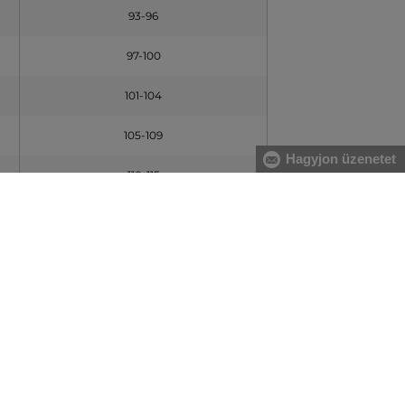
93-96
97-100
101-104
105-109
Hagyjon üzenetet
110-115
116-121
122-127
128-133
CSÍPŐ [C] (cm)