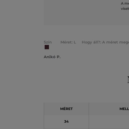
A mé
vise
Szín
Méret: L
Hogy áll?: A méret mege
Anikó P.
MÉRET
MEL
34