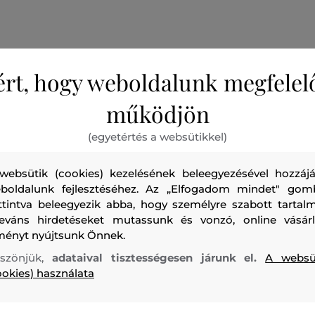
ért, hogy weboldalunk megfelel
Női garbó, amely finom kötött anyagból készült. Szűk sza
működjön
szegéllyel ellátott. A puha és légáteresztő viszkózszálból k
hozzáadott elasztánnak köszönhetően nagyon kellemes vis
(egyetértés a websütikkel)
színt és alacsony karbantartási igényt garantál. Rugalmas
könnyedségének köszönhetően a garbó remek választás za
websütik (cookies) kezelésének beleegyezésével hozzájá
ruha alá.
boldalunk fejlesztéséhez. Az „Elfogadom mindet" gom
ttintva beleegyezik abba, hogy személyre szabott tartalm
leváns hirdetéseket mutassunk és vonzó, online vásárl
Szezon: FW24
Termék kódja
309325_4T63-624-CW-02
ményt nyújtsunk Önnek.
szönjük,
adataival tisztességesen járunk el.
A websü
ookies) használata