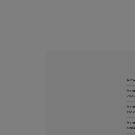
A mé
A mé
vise
A mé
szok
A mé
álta