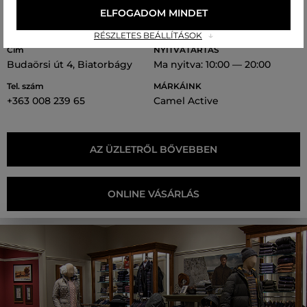
ELFOGADOM MINDET
Premier
RÉSZLETES BEÁLLÍTÁSOK
Cím
NYITVATARTÁS
Budaörsi út 4, Biatorbágy
Ma nyitva: 10:00 — 20:00
Tel. szám
MÁRKÁINK
+363 008 239 65
Camel Active
AZ ÜZLETRŐL BŐVEBBEN
ONLINE VÁSÁRLÁS