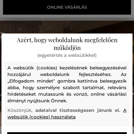
ONLINE VÁSÁRLÁS
Azért, hogy weboldalunk megfelelően
működjön
(egyetértés a websütikkel)
A websütik (cookies) kezelésének beleegyezésével
hozzájárul weboldalunk fejlesztéséhez. Az
„Elfogadom mindet" gombra kattintva beleegyezik
abba, hogy személyre szabott tartalmat, releváns
hirdetéseket mutassunk és vonzó, online vásárlási
élményt nyújtsunk Önnek.
Köszönjük,
adataival tisztességesen járunk el.
A
websütik (cookies) használata
CAMEL ACTIVE Outlet Biatorbágy