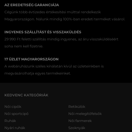
AZ EREDETISÉG GARANCIÁJA
Cégünk több évtizedes értékesítési múlttal rendelkezik
Magyarországon. Nálunk mindig 100%-ban eredeti terméket vásárol.
INGYENES SZÁLLÍTÁST ÉS VISSZAKÜLDÉS
29 990 Ft feletti szállítás mindig ingyenes, az áru visszaküldéséért
soha nem kell fizetnie.
17 ÜZLET MAGYARORSZÁGON
A webáruházunk széles kínálatán kívül az üzleteinkben is
megvásárolhatja egyes termékeinket.
KEDVENC KATEGÓRIÁK
Női cipők
Retikülök
Női sportcipő
Női melegítőfelsők
Ruhák
Női farmerek
Nyári ruhák
Szoknyák