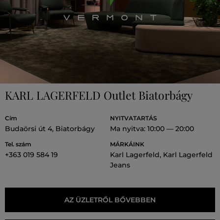
KARL LAGERFELD Outlet Biatorbágy
Cím
NYITVATARTÁS
Budaörsi út 4, Biatorbágy
Ma nyitva: 10:00 — 20:00
Tel. szám
MÁRKÁINK
+363 019 584 19
Karl Lagerfeld, Karl Lagerfeld
Jeans
AZ ÜZLETRŐL BŐVEBBEN