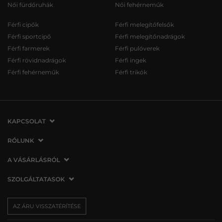
Női fürdőruhák
Női fehérneműk
Férfi cipők
Férfi melegítőfelsők
Férfi sportcipő
Férfi melegítőnadrágok
Férfi farmerek
Férfi pulóverek
Férfi rövidnadrágok
Férfi ingek
Férfi fehérneműk
Férfi trikók
KAPCSOLAT
VERMONT Services Slovakia s. r. o.
RÓLUNK
Vlčie hrdlo 53
Cégünkről
A VÁSÁRLÁSRÓL
821 07 Bratislava
Elérhetőség
Szlovákia
A vásárlás menete
SZOLGÁLTATASOK
Üzleteink
tel.:
06 1 901 1901
Általános szerződési feltételek
Affiliate
Szállítás és fizetés
info@vermont.hu
Az áru visszatérítése/visszáru
AZ ÁRU VISSZATÉRÍTÉSE
Sajtó
Ajándékutalványok
Panaszok