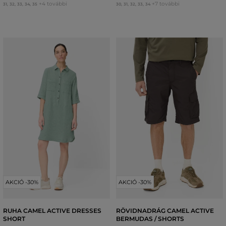
+4 további
+7 további
31
,
32
,
33
,
34
,
35
30
,
31
,
32
,
33
,
34
AKCIÓ -30%
AKCIÓ -30%
RUHA CAMEL ACTIVE DRESSES
RÖVIDNADRÁG CAMEL ACTIVE
SHORT
BERMUDAS / SHORTS