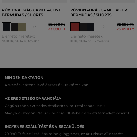
RÖVIDNADRÁG CAMEL ACTIVE
RÖVIDNADRÁG CAMEL ACTIVE
BERMUDAS / SHORTS
BERMUDAS / SHORTS
32 990 Ft
32 990 Ft
+2
+2
23 090 Ft
23 090 Ft
Elérhető méretek:
Elérhető méretek:
+6 további
+6 további
30
,
31
,
32
,
33
,
34
31
,
32
,
33
,
34
,
35
MINDEN RAKTÁRON
A webáruházban lévő összes áru raktáron van.
AZ EREDETISÉG GARANCIÁJA
Cégünk több évtizedes értékesítési múlttal rendelkezik
Magyarországon. Nálunk mindig 100%-ban eredeti terméket vásárol.
INGYENES SZÁLLÍTÁST ÉS VISSZAKÜLDÉS
29 990 Ft feletti szállítás mindig ingyenes, az áru visszaküldéséért