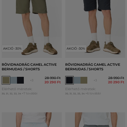
AKCIÓ -30%
AKCIÓ -30%
RÖVIDNADRÁG CAMEL ACTIVE
RÖVIDNADRÁG CAMEL ACTIVE
BERMUDAS / SHORTS
BERMUDAS / SHORTS
28 990 Ft
28 990 Ft
+3
+3
20 290 Ft
20 290 Ft
Elérhető méretek:
Elérhető méretek:
+7 további
+6 további
30
,
31
,
32
,
33
,
34
30
,
31
,
32
,
33
,
34