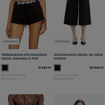
ÚJDONSÁG
ÚJDONSÁG
TRÉNINGRUHA RÖVIDNADRÁG
RÖVIDNADRÁG DIESEL DE-ORDE
DIESEL MIRANDA-D-POP
SHORTS
31 990 Ft
99 990 Ft
Elérhető méretek:
Elérhető méretek:
XS
,
S
,
M
,
L
,
XL
25
,
26
,
27
,
28
,
29