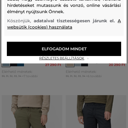
hirdetéseket mutassunk és vonzó, online vásárlási
élményt nyújtsunk Önnek.
Köszönjük,
adataival tisztességesen járunk el.
A
websütik (cookies) használata
AKCIÓ -30%
AKCIÓ -30%
RÖVIDNADRÁG CAMEL ACTIVE
RÖVIDNADRÁG CAMEL ACTIVE
ELFOGADOM MINDET
BERMUDAS / SHORTS
BERMUDAS / SHORTS
RÉSZLETES BEÁLLÍTÁSOK
38 990 Ft
28 990 Ft
+3
27 290 Ft
20 290 Ft
Elérhető méretek:
Elérhető méretek:
+7 további
+6 további
30
,
31
,
32
,
33
,
34
30
,
31
,
32
,
33
,
34