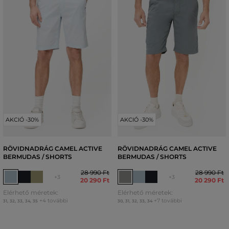
AKCIÓ -30%
AKCIÓ -30%
RÖVIDNADRÁG CAMEL ACTIVE
RÖVIDNADRÁG CAMEL ACTIVE
BERMUDAS / SHORTS
BERMUDAS / SHORTS
28 990 Ft
28 990 Ft
+3
+3
20 290 Ft
20 290 Ft
Elérhető méretek:
Elérhető méretek:
+4 további
+7 további
31
,
32
,
33
,
34
,
35
30
,
31
,
32
,
33
,
34