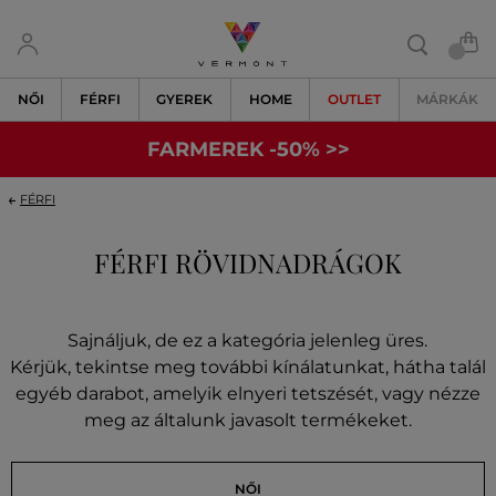
NŐI
FÉRFI
GYEREK
HOME
OUTLET
MÁRKÁK
FARMEREK -50% >>
FÉRFI
FÉRFI RÖVIDNADRÁGOK
Sajnáljuk, de ez a kategória jelenleg üres.
Kérjük, tekintse meg további kínálatunkat, hátha talál
egyéb darabot, amelyik elnyeri tetszését, vagy nézze
meg az általunk javasolt termékeket.
NŐI