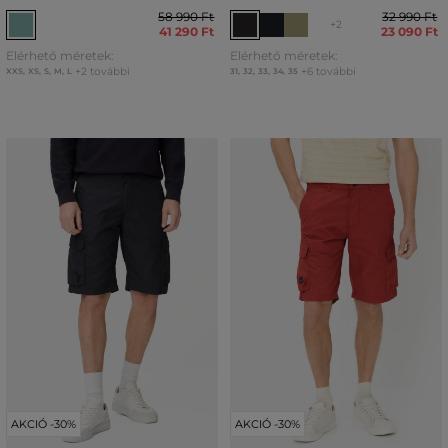
58 990 Ft
32 990 Ft
+2
41 290 Ft
23 090 Ft
Elérhető méretek:
Elérhető méretek:
+2 további
+6 további
XXS
,
XS
,
S
,
M
,
L
31
,
32
,
33
,
34
,
35
AKCIÓ -30%
AKCIÓ -30%