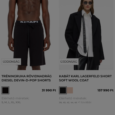
ÚJDONSÁG
ÚJDONSÁG
TRÉNINGRUHA RÖVIDNADRÁG
KABÁT KARL LAGERFELD SHORT
DIESEL DEVIN-D-POP SHORTS
SOFT WOOL COAT
31 990 Ft
157 990 Ft
Elérhető méretek:
Elérhető méretek:
S
,
M
,
L
,
XL
,
XXL
+1 további
38
,
40
,
42
,
44
,
46