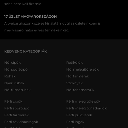
soha nem kell fizetnie.
17 ÜZLET MAGYARORSZÁGON
A webáruházunk széles kínálatán kívül az üzleteinkben is
megvásárolhatja egyes termékeinket.
KEDVENC KATEGÓRIÁK
Női cipők
Retikülök
Női sportcipő
Női melegítőfelsők
Ruhák
Női farmerek
Nyári ruhák
Szoknyák
Női fürdőruhák
Női fehérneműk
Férfi cipők
Férfi melegítőfelsők
Férfi sportcipő
Férfi melegítőnadrágok
Férfi farmerek
Férfi pulóverek
Férfi rövidnadrágok
Férfi ingek