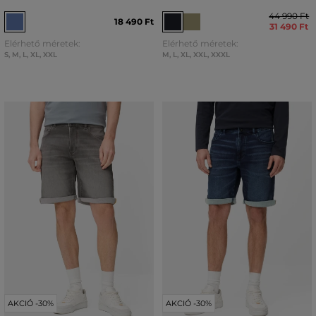
44 990 Ft
18 490 Ft
31 490 Ft
Elérhető méretek:
Elérhető méretek:
S
,
M
,
L
,
XL
,
XXL
M
,
L
,
XL
,
XXL
,
XXXL
AKCIÓ -30%
AKCIÓ -30%