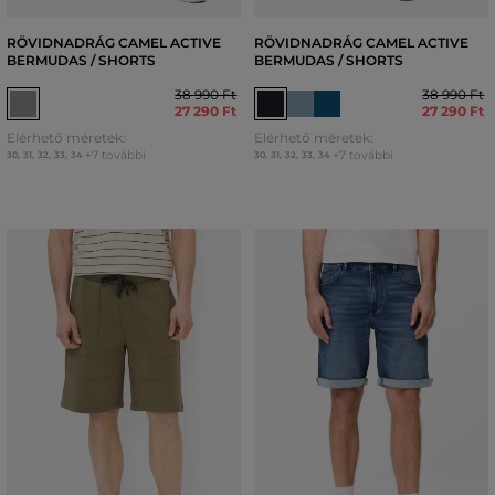
RÖVIDNADRÁG CAMEL ACTIVE
RÖVIDNADRÁG CAMEL ACTIVE
BERMUDAS / SHORTS
BERMUDAS / SHORTS
38 990 Ft
38 990 Ft
27 290 Ft
27 290 Ft
Elérhető méretek:
Elérhető méretek:
+7 további
+7 további
30
,
31
,
32
,
33
,
34
30
,
31
,
32
,
33
,
34