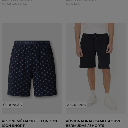
38
,
40
,
42
,
44
,
46
XS
,
S
,
M
,
L
ÚJDONSÁG
AKCIÓ -30%
ALSÓNEMŰ HACKETT LONDON
RÖVIDNADRÁG CAMEL ACTIVE
ICON SHORT
BERMUDAS / SHORTS