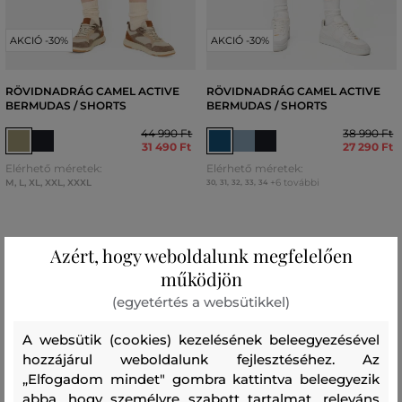
AKCIÓ -30%
AKCIÓ -30%
RÖVIDNADRÁG CAMEL ACTIVE
RÖVIDNADRÁG CAMEL ACTIVE
BERMUDAS / SHORTS
BERMUDAS / SHORTS
44 990 Ft
38 990 Ft
31 490 Ft
27 290 Ft
Elérhető méretek:
Elérhető méretek:
M
,
L
,
XL
,
XXL
,
XXXL
+6 további
30
,
31
,
32
,
33
,
34
Azért, hogy weboldalunk megfelelően
működjön
(egyetértés a websütikkel)
A websütik (cookies) kezelésének beleegyezésével
hozzájárul weboldalunk fejlesztéséhez. Az
„Elfogadom mindet" gombra kattintva beleegyezik
abba, hogy személyre szabott tartalmat, releváns