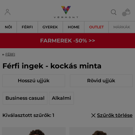
NŐI
FÉRFI
GYEREK
HOME
OUTLET
MÁRKÁK
FARMEREK -50% >>
FÉRFI
Férfi ingek - kockás minta
Hosszú ujjúk
Rövid ujjúk
Business casual
Alkalmi
Kiválasztott szűrők: 1
Szűrők törlése