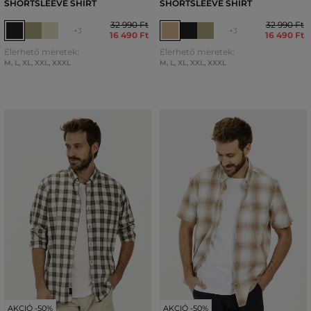
SHORTSLEEVE SHIRT
SHORTSLEEVE SHIRT
32 990 Ft
32 990 Ft
+3
+3
16 490 Ft
16 490 Ft
Elérhető méretek:
Elérhető méretek:
M
,
L
,
XL
,
XXL
,
XXXL
M
,
L
,
XL
,
XXL
,
XXXL
AKCIÓ -50%
AKCIÓ -50%