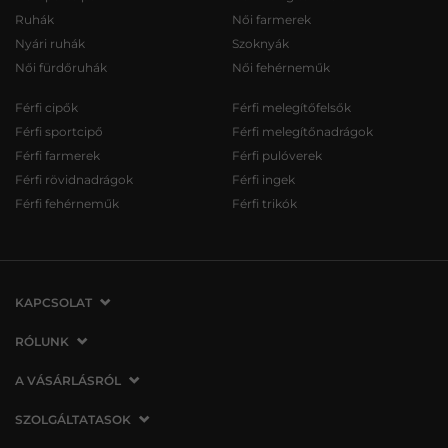
Ruhák
Női farmerek
Nyári ruhák
Szoknyák
Női fürdőruhák
Női fehérneműk
Férfi cipők
Férfi melegítőfelsők
Férfi sportcipő
Férfi melegítőnadrágok
Férfi farmerek
Férfi pulóverek
Férfi rövidnadrágok
Férfi ingek
Férfi fehérneműk
Férfi trikók
KAPCSOLAT
VERMONT Services Slovakia s. r. o.
RÓLUNK
Vlčie hrdlo 53
Cégünkről
A VÁSÁRLÁSRÓL
821 07 Bratislava
Elérhetőség
Szlovákia
A vásárlás menete
SZOLGÁLTATASOK
Üzleteink
tel.:
06 1 901 1901
Általános szerződési feltételek