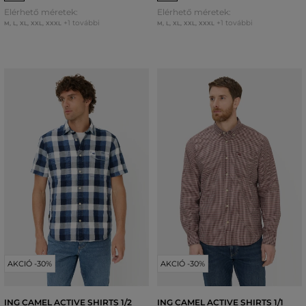
Elérhető méretek:
Elérhető méretek:
+1 további
+1 további
M
,
L
,
XL
,
XXL
,
XXXL
M
,
L
,
XL
,
XXL
,
XXXL
AKCIÓ -30%
AKCIÓ -30%
ING CAMEL ACTIVE SHIRTS 1/2
ING CAMEL ACTIVE SHIRTS 1/1