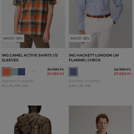
AKCIÓ -30%
AKCIÓ -30%
ING CAMEL ACTIVE SHIRTS 1/2
ING HACKETT LONDON LW
SLEEVES
FLANNEL CHECK
32 990 Ft
52 990 Ft
+2
23 090 Ft
37 090 Ft
Elérhető méretek:
Elérhető méretek:
M
,
L
,
XL
,
XXL
,
4XL
S
,
M
,
L
,
XL
,
XXL