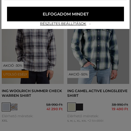
ELFOGADOM MINDET
RÉSZLETES BEÁLLÍTÁSOK
AKCIÓ -30%
UTOLSÓ ESÉLY
AKCIÓ -50%
ING WOOLRICH SUMMER CHECK
ING CAMEL ACTIVE LONGSLEEVE
WARREN SHIRT
SHIRT
58 990 Ft
38 990 Ft
41 290 Ft
19 490 Ft
Elérhető méretek:
Elérhető méretek:
XXL
+2 további
S
,
M
,
L
,
XL
,
XXL