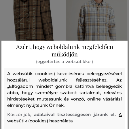
Azért, hogy weboldalunk megfelelően
működjön
AKCIÓ -30%
AKCIÓ -30%
(egyetértés a websütikkel)
ING DIESEL S-IX SHIRT
ING WOOLRICH SUMMER CHECK
A websütik (cookies) kezelésének beleegyezésével
WARREN SHIRT
hozzájárul weboldalunk fejlesztéséhez. Az
122 990 Ft
86 090 Ft
58 990 Ft
„Elfogadom mindet" gombra kattintva beleegyezik
41 290 Ft
Elérhető méretek:
abba, hogy személyre szabott tartalmat, releváns
Elérhető méretek:
46
,
48
,
50
,
52
,
54
hirdetéseket mutassunk és vonzó, online vásárlási
M
,
L
,
XL
élményt nyújtsunk Önnek.
Köszönjük,
adataival tisztességesen járunk el.
A
websütik (cookies) használata