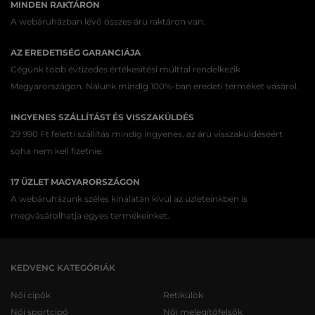
MINDEN RAKTÁRON
A webáruházban lévő összes áru raktáron van.
AZ EREDETISÉG GARANCIÁJA
Cégünk több évtizedes értékesítési múlttal rendelkezik
Magyarországon. Nálunk mindig 100%-ban eredeti terméket vásárol.
INGYENES SZÁLLÍTÁST ÉS VISSZAKÜLDÉS
29 990 Ft feletti szállítás mindig ingyenes, az áru visszaküldéséért
soha nem kell fizetnie.
17 ÜZLET MAGYARORSZÁGON
A webáruházunk széles kínálatán kívül az üzleteinkben is
megvásárolhatja egyes termékeinket.
KEDVENC KATEGÓRIÁK
Női cipők
Retikülök
Női sportcipő
Női melegítőfelsők