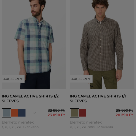
AKCIÓ -30%
AKCIÓ -30%
ING CAMEL ACTIVE SHIRTS 1/2
ING CAMEL ACTIVE SHIRTS 1/1
SLEEVES
SLEEVES
32 990 Ft
28 990 Ft
+2
23 090 Ft
20 290 Ft
Elérhető méretek:
Elérhető méretek:
+2 további
+2 további
S
,
M
,
L
,
XL
,
XXL
M
,
L
,
XL
,
XXL
,
XXXL