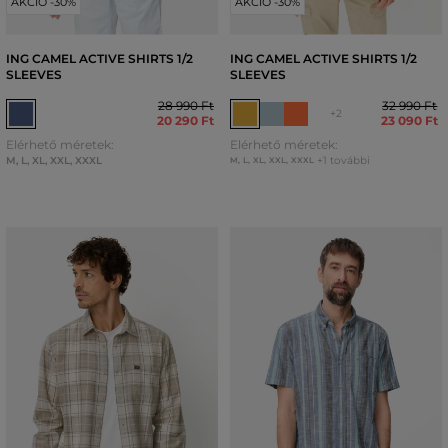
AKCIÓ -30%
AKCIÓ -30%
ING CAMEL ACTIVE SHIRTS 1/2
ING CAMEL ACTIVE SHIRTS 1/2
SLEEVES
SLEEVES
28 990 Ft
32 990 Ft
+2
20 290 Ft
23 090 Ft
Elérhető méretek:
Elérhető méretek:
M
,
L
,
XL
,
XXL
,
XXXL
+1 további
M
,
L
,
XL
,
XXL
,
XXXL