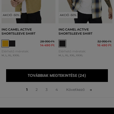
AKCIÓ -50%
AKCIÓ -50%
ING CAMEL ACTIVE
ING CAMEL ACTIVE
SHORTSLEEVE SHIRT
SHORTSLEEVE SHIRT
28 990 Ft
32 990 Ft
14 490 Ft
16 490 Ft
Elérhető méretek:
Elérhető méretek:
M
,
L
,
XL
,
XXXL
M
,
L
,
XL
,
XXL
,
XXXL
TOVÁBBIAK MEGTEKINTÉSE (24)
1
2
3
4
Következő