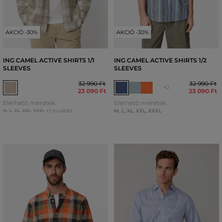
AKCIÓ -30%
AKCIÓ -30%
ING CAMEL ACTIVE SHIRTS 1/1
ING CAMEL ACTIVE SHIRTS 1/2
SLEEVES
SLEEVES
32 990 Ft
32 990 Ft
+2
23 090 Ft
23 090 Ft
Elérhető méretek:
Elérhető méretek:
+1 további
M
,
L
,
XL
,
XXL
,
XXXL
M
,
L
,
XL
,
XXL
,
XXXL