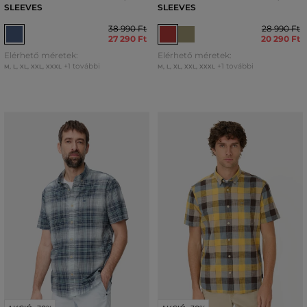
SLEEVES
SLEEVES
38 990 Ft
28 990 Ft
27 290 Ft
20 290 Ft
Elérhető méretek:
Elérhető méretek:
+1 további
+1 további
M
,
L
,
XL
,
XXL
,
XXXL
M
,
L
,
XL
,
XXL
,
XXXL