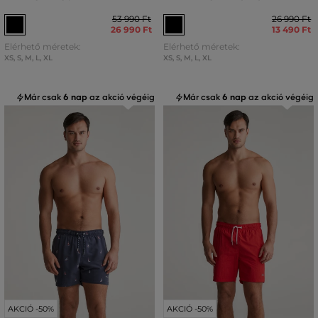
53 990 Ft
26 990 Ft
26 990 Ft
13 490 Ft
Elérhető méretek:
Elérhető méretek:
XS
,
S
,
M
,
L
,
XL
XS
,
S
,
M
,
L
,
XL
Már csak
6 nap
az akció végéig
Már csak
6 nap
az akció végéig
AKCIÓ -50%
AKCIÓ -50%