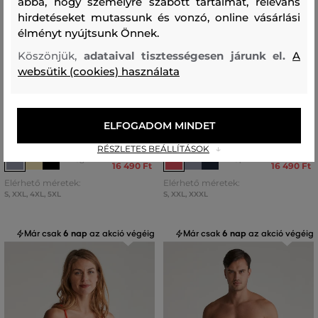
abba, hogy személyre szabott tartalmat, releváns
hirdetéseket mutassunk és vonzó, online vásárlási
élményt nyújtsunk Önnek.
Köszönjük,
adataival tisztességesen járunk el.
A
websütik (cookies) használata
AKCIÓ -50%
AKCIÓ -50%
FÜRDŐRUHA GANT SWIM
FÜRDŐRUHA GANT
ELFOGADOM MINDET
SHORTS
LIGHTWEIGHT SWIM SHORTS
RÉSZLETES BEÁLLÍTÁSOK
32 990 Ft
32 990 Ft
+8
+1
16 490 Ft
16 490 Ft
Elérhető méretek:
Elérhető méretek:
S
,
XXL
,
4XL
,
5XL
S
,
XXL
,
XXXL
Már csak
6 nap
az akció végéig
Már csak
6 nap
az akció végéig