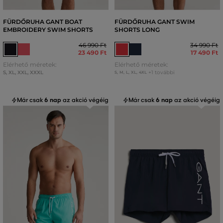
FÜRDŐRUHA GANT BOAT
FÜRDŐRUHA GANT SWIM
EMBROIDERY SWIM SHORTS
SHORTS LONG
46 990 Ft
34 990 Ft
23 490 Ft
17 490 Ft
Elérhető méretek:
Elérhető méretek:
S
,
XL
,
XXL
,
XXXL
+1 további
S
,
M
,
L
,
XL
,
4XL
Már csak
6 nap
az akció végéig
Már csak
6 nap
az akció végéig