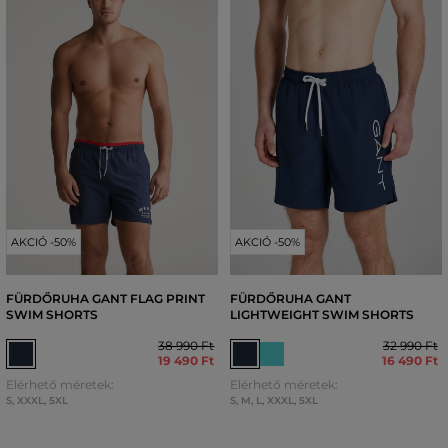
AKCIÓ -50%
AKCIÓ -50%
FÜRDŐRUHA GANT FLAG PRINT
FÜRDŐRUHA GANT
SWIM SHORTS
LIGHTWEIGHT SWIM SHORTS
38 990 Ft
32 990 Ft
19 490 Ft
16 490 Ft
Elérhető méretek:
Elérhető méretek:
S
,
XXXL
,
5XL
S
,
M
,
L
,
XXXL
,
5XL