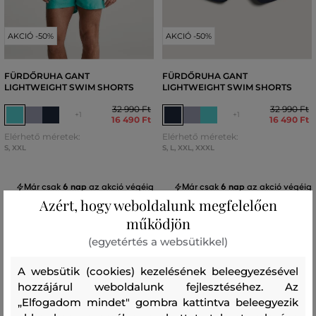
AKCIÓ -50%
AKCIÓ -50%
FÜRDŐRUHA GANT
FÜRDŐRUHA GANT
LIGHTWEIGHT SWIM SHORTS
LIGHTWEIGHT SWIM SHORTS
32 990 Ft
32 990 Ft
+1
+1
16 490 Ft
16 490 Ft
Elérhető méretek:
Elérhető méretek:
S
,
XXL
S
,
L
,
XXL
,
XXXL
Már csak
6 nap
az akció végéig
Már csak
6 nap
az akció végéig
Azért, hogy weboldalunk megfelelően
működjön
(egyetértés a websütikkel)
A websütik (cookies) kezelésének beleegyezésével
hozzájárul weboldalunk fejlesztéséhez. Az
„Elfogadom mindet" gombra kattintva beleegyezik