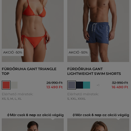
AKCIÓ -50%
AKCIÓ -50%
FÜRDŐRUHA GANT TRIANGLE
FÜRDŐRUHA GANT
TOP
LIGHTWEIGHT SWIM SHORTS
26 990 Ft
32 990 Ft
+1
13 490 Ft
16 490 Ft
Elérhető méretek:
Elérhető méretek:
XS
,
S
,
M
,
L
,
XL
S
,
XXL
,
XXXL
Már csak
6 nap
az akció végéig
Már csak
6 nap
az akció végéig