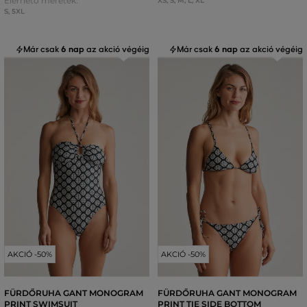
Elérhető méretek:
XS
,
S
,
M
,
L
,
XL
S
,
5XL
Már csak
6 nap
az akció végéig
Már csak
6 nap
az akció végéig
AKCIÓ -50%
AKCIÓ -50%
FÜRDŐRUHA GANT MONOGRAM
FÜRDŐRUHA GANT MONOGRAM
PRINT SWIMSUIT
PRINT TIE SIDE BOTTOM