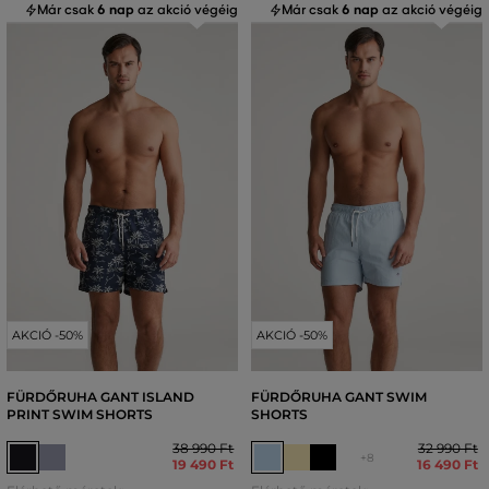
Már csak
6 nap
az akció végéig
Már csak
6 nap
az akció végéig
AKCIÓ -50%
AKCIÓ -50%
FÜRDŐRUHA GANT ISLAND
FÜRDŐRUHA GANT SWIM
PRINT SWIM SHORTS
SHORTS
38 990 Ft
32 990 Ft
+8
19 490 Ft
16 490 Ft