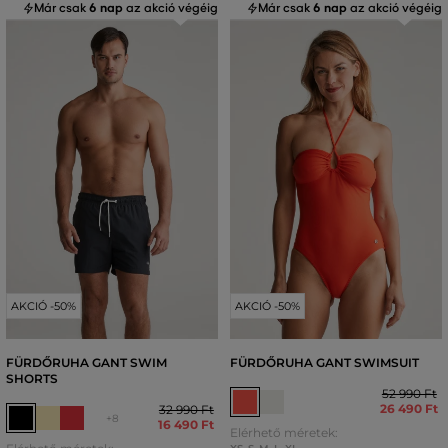
Már csak
6 nap
az akció végéig
Már csak
6 nap
az akció végéig
AKCIÓ -50%
AKCIÓ -50%
FÜRDŐRUHA GANT SWIM
FÜRDŐRUHA GANT SWIMSUIT
SHORTS
52 990 Ft
26 490 Ft
32 990 Ft
+8
16 490 Ft
Elérhető méretek: