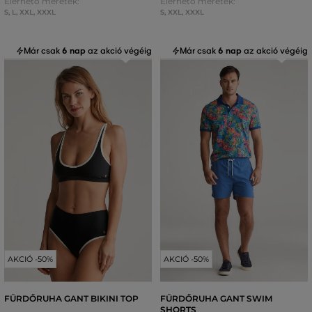
Elérhető méretek:
Elérhető méretek:
S
,
L
,
XXL
,
XXXL
S
,
XXL
,
XXXL
Már csak
6 nap
az akció végéig
Már csak
6 nap
az akció végéig
AKCIÓ -50%
AKCIÓ -50%
FÜRDŐRUHA GANT BIKINI TOP
FÜRDŐRUHA GANT SWIM
SHORTS