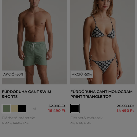
AKCIÓ -50%
AKCIÓ -50%
FÜRDŐRUHA GANT SWIM
FÜRDŐRUHA GANT MONOGRAM
SHORTS
PRINT TRIANGLE TOP
32 990 Ft
28 990 Ft
+8
16 490 Ft
14 490 Ft
Elérhető méretek:
Elérhető méretek:
S
,
XXL
,
XXXL
,
5XL
XS
,
S
,
M
,
L
,
XL