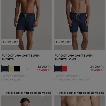
AKCIÓ -50%
AKCIÓ -50%
FÜRDŐRUHA GANT SWIM
FÜRDŐRUHA GANT SWIM
SHORTS
SHORTS LONG
32 990 Ft
34 990 Ft
+8
16 490 Ft
17 490 Ft
Elérhető méretek:
Elérhető méretek:
S
,
XXL
,
XXXL
,
5XL
+1 további
S
,
M
,
XXL
,
XXXL
,
4XL
Már csak
6 nap
az akció végéig
Már csak
6 nap
az akció végéig