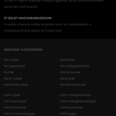
29 990 Ft feletti szállítás mindig ingyenes, az áru visszaküldéséért
soha nem kell fizetnie.
17 ÜZLET MAGYARORSZÁGON
A webáruházunk széles kínálatán kívül az üzleteinkben is
megvásárolhatja egyes termékeinket.
KEDVENC KATEGÓRIÁK
Női cipők
Retikülök
Női sportcipő
Női melegítőfelsők
Ruhák
Női farmerek
Nyári ruhák
Szoknyák
Női fürdőruhák
Női fehérneműk
Férfi cipők
Férfi melegítőfelsők
Férfi sportcipő
Férfi melegítőnadrágok
Férfi farmerek
Férfi pulóverek
Férfi rövidnadrágok
Férfi ingek