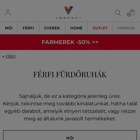
NŐI
FÉRFI
GYEREK
HOME
OUTLET
MÁRKÁK
FARMEREK -50% >>
FÉRFI
FÉRFI FÜRDŐRUHÁK
Sajnáljuk, de ez a kategória jelenleg üres.
Kérjük, tekintse meg további kínálatunkat, hátha talál
egyéb darabot, amelyik elnyeri tetszését, vagy nézze
meg az általunk javasolt termékeket.
NŐI