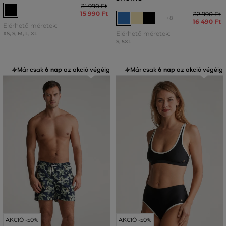
31 990 Ft
15 990 Ft
32 990 Ft
+8
16 490 Ft
Elérhető méretek:
Elérhető méretek:
XS
,
S
,
M
,
L
,
XL
S
,
5XL
Már csak
6 nap
az akció végéig
Már csak
6 nap
az akció végéig
AKCIÓ -50%
AKCIÓ -50%