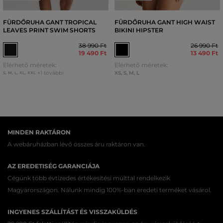
FÜRDŐRUHA GANT TROPICAL
FÜRDŐRUHA GANT HIGH WAIST
LEAVES PRINT SWIM SHORTS
BIKINI HIPSTER
38 990 Ft
26 990 Ft
19 490 Ft
13 490 Ft
Elérhető méretek:
Elérhető méretek:
+1 további
XS
,
S
,
M
,
L
S
,
M
,
L
,
XL
,
XXL
MINDEN RAKTÁRON
A webáruházban lévő összes áru raktáron van.
AZ EREDETISÉG GARANCIÁJA
Cégünk több évtizedes értékesítési múlttal rendelkezik
Magyarországon. Nálunk mindig 100%-ban eredeti terméket vásárol.
INGYENES SZÁLLÍTÁST ÉS VISSZAKÜLDÉS