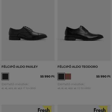
FÉLCIPŐ ALDO PAXLEY
FÉLCIPŐ ALDO TEODORO
55 990 Ft
55 990 Ft
Elérhető méretek:
Elérhető méretek:
+1 további
+2 további
41
,
42
,
42,5
,
43
,
43,5
40
,
41
,
42
,
42,5
,
43