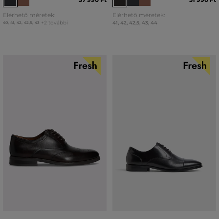
Elérhető méretek:
Elérhető méretek:
+2 további
41
,
42
,
42,5
,
43
,
44
40
,
41
,
42
,
42,5
,
43