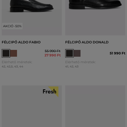
AKCIÓ -50%
FÉLCIPŐ ALDO FABIO
FÉLCIPŐ ALDO DONALD
55 990 Ft
51 990 Ft
27 990 Ft
Elérhető méretek:
Elérhető méretek:
42
,
42,5
,
43
,
44
41
,
42
,
43