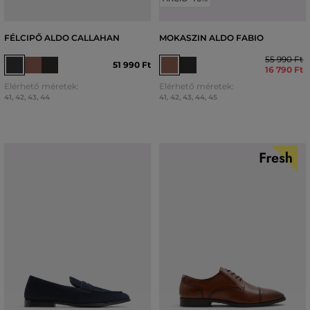
FÉLCIPŐ ALDO CALLAHAN
MOKASZIN ALDO FABIO
55 990 Ft
51 990 Ft
16 790 Ft
Elérhető méretek:
Elérhető méretek:
41
,
42
,
43
,
44
41
,
42
,
43
,
44
,
45