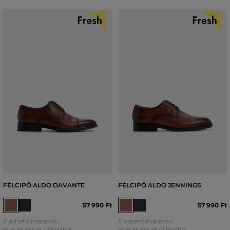
FÉLCIPŐ ALDO DAVANTE
FÉLCIPŐ ALDO JENNINGS
57 990 Ft
57 990 Ft
Elérhető méretek:
Elérhető méretek:
+2 további
+2 további
40
,
41
,
42
,
42,5
,
43
40
,
41
,
42
,
42,5
,
43