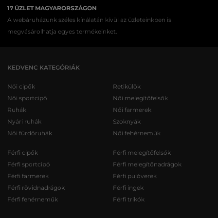
17 ÜZLET MAGYARORSZÁGON
A webáruházunk széles kínálatán kívül az üzleteinkben is
megvásárolhatja egyes termékeinket.
KEDVENC KATEGÓRIÁK
Női cipők
Retikülök
Női sportcipő
Női melegítőfelsők
Ruhák
Női farmerek
Nyári ruhák
Szoknyák
Női fürdőruhák
Női fehérneműk
Férfi cipők
Férfi melegítőfelsők
Férfi sportcipő
Férfi melegítőnadrágok
Férfi farmerek
Férfi pulóverek
Férfi rövidnadrágok
Férfi ingek
Férfi fehérneműk
Férfi trikók