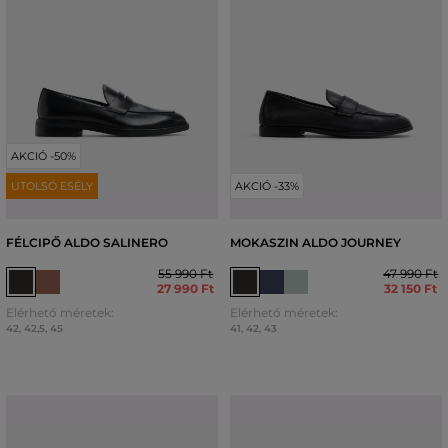
AKCIÓ -50%
UTOLSÓ ESÉLY
AKCIÓ -33%
FÉLCIPŐ ALDO SALINERO
MOKASZIN ALDO JOURNEY
55 990 Ft
47 990 Ft
27 990 Ft
32 150 Ft
Elérhető méretek:
Elérhető méretek:
42
,
42,5
,
45
41
,
42
,
43