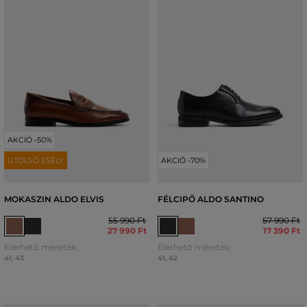
AKCIÓ -50%
UTOLSÓ ESÉLY
AKCIÓ -70%
MOKASZIN ALDO ELVIS
FÉLCIPŐ ALDO SANTINO
55 990 Ft
57 990 Ft
27 990 Ft
17 390 Ft
Elérhető méretek:
Elérhető méretek:
41
,
43
41
,
42