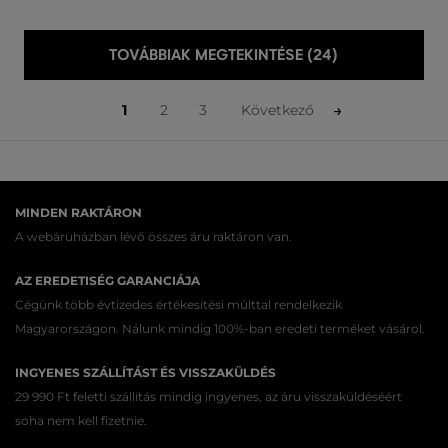
TOVÁBBIAK MEGTEKINTÉSE (24)
1
2
3
Következő
MINDEN RAKTÁRON
A webáruházban lévő összes áru raktáron van.
AZ EREDETISÉG GARANCIÁJA
Cégünk több évtizedes értékesítési múlttal rendelkezik
Magyarországon. Nálunk mindig 100%-ban eredeti terméket vásárol.
INGYENES SZÁLLÍTÁST ÉS VISSZAKÜLDÉS
29 990 Ft feletti szállítás mindig ingyenes, az áru visszaküldéséért
soha nem kell fizetnie.