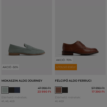
AKCIÓ -70%
AKCIÓ -50%
UTOLSÓ ESÉLY
MOKASZIN ALDO JOURNEY
FÉLCIPŐ ALDO FERRUCI
47 990 Ft
57 990 Ft
23 990 Ft
17 390 Ft
Elérhető méretek:
Elérhető méretek:
41
,
42
,
42,5
41
,
42,5