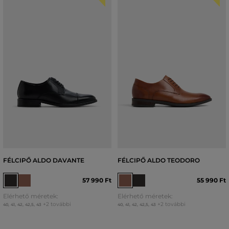
FÉLCIPŐ ALDO DAVANTE
FÉLCIPŐ ALDO TEODORO
57 990 Ft
55 990 Ft
Elérhető méretek:
Elérhető méretek:
+2 további
+2 további
40
,
41
,
42
,
42,5
,
43
40
,
41
,
42
,
42,5
,
43