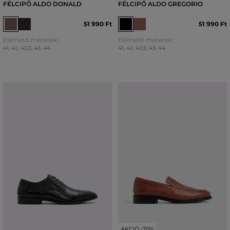
FÉLCIPŐ ALDO DONALD
FÉLCIPŐ ALDO GREGORIO
51 990 Ft
51 990 Ft
Elérhető méretek:
Elérhető méretek:
41
,
42
,
42,5
,
43
,
44
41
,
42
,
42,5
,
43
,
44
AKCIÓ -70%