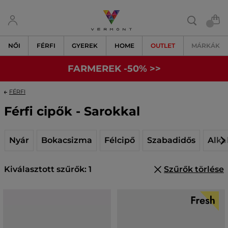
NŐI
FÉRFI
GYEREK
HOME
OUTLET
MÁRKÁK
FARMEREK -50% >>
FÉRFI
Férfi cipők - Sarokkal
Nyár
Bokacsizma
Félcipő
Szabadidős
Alka
Kiválasztott szűrők: 1
Szűrők törlése