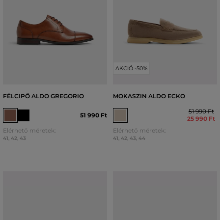
AKCIÓ -50%
FÉLCIPŐ ALDO GREGORIO
MOKASZIN ALDO ECKO
51 990 Ft
51 990 Ft
25 990 Ft
Elérhető méretek:
Elérhető méretek:
41
,
42
,
43
41
,
42
,
43
,
44