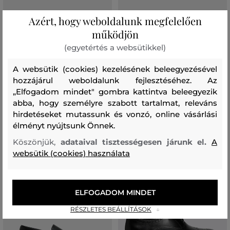
Azért, hogy weboldalunk megfelelően
AKCIÓ -50%
működjön
(egyetértés a websütikkel)
MOKASZIN ALDO JOURNEY
FÉLCIPŐ ALDO CALLAHAN
A websütik (cookies) kezelésének beleegyezésével
47 990 Ft
51 990 Ft
23 990 Ft
hozzájárul weboldalunk fejlesztéséhez. Az
Elérhető méretek:
Elérhető méretek:
„Elfogadom mindet" gombra kattintva beleegyezik
42
,
42,5
,
43
,
43,5
,
45
41
,
42
,
43
abba, hogy személyre szabott tartalmat, releváns
hirdetéseket mutassunk és vonzó, online vásárlási
élményt nyújtsunk Önnek.
Köszönjük,
adataival tisztességesen járunk el.
A
websütik (cookies) használata
ELFOGADOM MINDET
RÉSZLETES BEÁLLÍTÁSOK