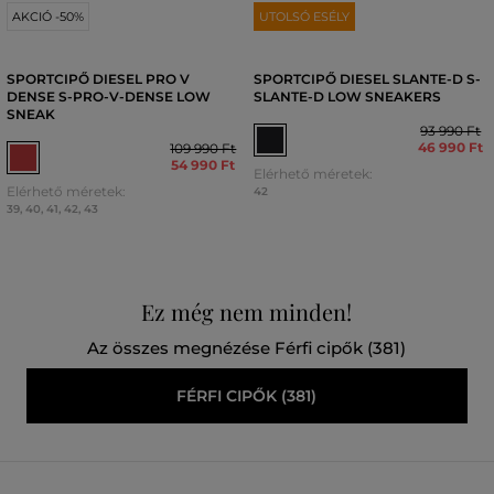
AKCIÓ -50%
UTOLSÓ ESÉLY
SPORTCIPŐ DIESEL PRO V
SPORTCIPŐ DIESEL SLANTE-D S-
DENSE S-PRO-V-DENSE LOW
SLANTE-D LOW SNEAKERS
SNEAK
93 990 Ft
46 990 Ft
109 990 Ft
54 990 Ft
Elérhető méretek:
Elérhető méretek:
42
39
,
40
,
41
,
42
,
43
Ez még nem minden!
Az összes megnézése Férfi cipők (381)
FÉRFI CIPŐK (381)