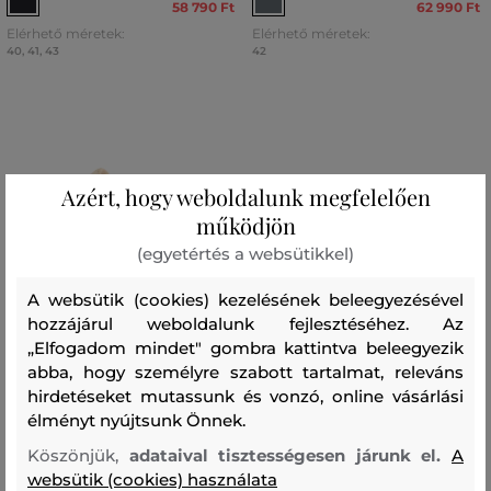
58 790 Ft
62 990 Ft
Elérhető méretek:
Elérhető méretek:
40
,
41
,
43
42
Azért, hogy weboldalunk megfelelően
működjön
(egyetértés a websütikkel)
A websütik (cookies) kezelésének beleegyezésével
hozzájárul weboldalunk fejlesztéséhez. Az
„Elfogadom mindet" gombra kattintva beleegyezik
abba, hogy személyre szabott tartalmat, releváns
hirdetéseket mutassunk és vonzó, online vásárlási
élményt nyújtsunk Önnek.
AKCIÓ -30%
AKCIÓ -50%
Köszönjük,
adataival tisztességesen járunk el.
A
websütik (cookies) használata