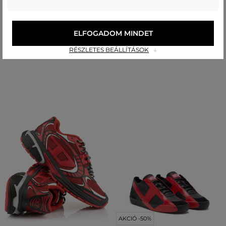
SPORTCIPŐ GANT CUZMO
SPORTCIPŐ DIESEL D-VERSE S-
D-VERSE MID II SNEAKERS
52 990 Ft
37 090 Ft
85 990 Ft
ELFOGADOM MINDET
42 990 Ft
Elérhető méretek:
Elérhető méretek:
+3 további
40
,
41
,
42
,
43
,
44
RÉSZLETES BEÁLLÍTÁSOK
39
,
40
AKCIÓ -50%