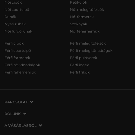
Női cipők
Retikülök
Női sportcipő
Női melegítőfelsők
Ruhák
Női farmerek
Nyári ruhák
Szoknyák
Női fürdőruhák
Női fehérneműk
Férfi cipők
Férfi melegítőfelsők
Férfi sportcipő
Férfi melegítőnadrágok
Férfi farmerek
Férfi pulóverek
Férfi rövidnadrágok
Férfi ingek
Férfi fehérneműk
Férfi trikók
KAPCSOLAT
VERMONT Services Slovakia s. r. o.
RÓLUNK
Vlčie hrdlo 53
Cégünkről
A VÁSÁRLÁSRÓL
821 07 Bratislava
Elérhetőség