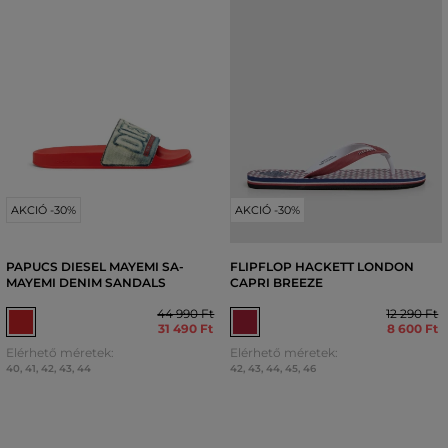
AKCIÓ -30%
AKCIÓ -30%
PAPUCS DIESEL MAYEMI SA-
FLIPFLOP HACKETT LONDON
MAYEMI DENIM SANDALS
CAPRI BREEZE
44 990 Ft
12 290 Ft
31 490 Ft
8 600 Ft
Elérhető méretek:
Elérhető méretek:
40
,
41
,
42
,
43
,
44
42
,
43
,
44
,
45
,
46