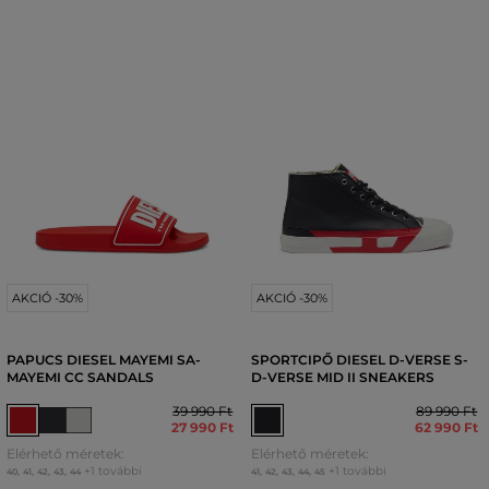
AKCIÓ -30%
AKCIÓ -30%
PAPUCS DIESEL MAYEMI SA-
SPORTCIPŐ DIESEL D-VERSE S-
MAYEMI CC SANDALS
D-VERSE MID II SNEAKERS
39 990 Ft
89 990 Ft
27 990 Ft
62 990 Ft
Elérhető méretek:
Elérhető méretek:
+1 további
+1 további
40
,
41
,
42
,
43
,
44
41
,
42
,
43
,
44
,
45