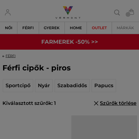
NŐI
FÉRFI
GYEREK
HOME
OUTLET
MÁRKÁK
FARMEREK -50% >>
FÉRFI
Férfi cipők - piros
Sportcipő
Nyár
Szabadidős
Papucs
Kiválasztott szűrők: 1
Szűrők törlése