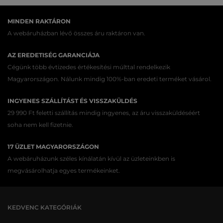
MINDEN RAKTÁRON
A webáruházban lévő összes áru raktáron van.
AZ EREDETISÉG GARANCIÁJA
Cégünk több évtizedes értékesítési múlttal rendelkezik
Magyarországon. Nálunk mindig 100%-ban eredeti terméket vásárol.
INGYENES SZÁLLÍTÁST ÉS VISSZAKÜLDÉS
29 990 Ft feletti szállítás mindig ingyenes, az áru visszaküldéséért
soha nem kell fizetnie.
17 ÜZLET MAGYARORSZÁGON
A webáruházunk széles kínálatán kívül az üzleteinkben is
megvásárolhatja egyes termékeinket.
KEDVENC KATEGÓRIÁK