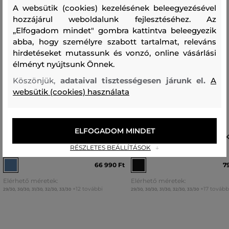
A websütik (cookies) kezelésének beleegyezésével
hozzájárul weboldalunk fejlesztéséhez. Az
„Elfogadom mindet" gombra kattintva beleegyezik
abba, hogy személyre szabott tartalmat, releváns
hirdetéseket mutassunk és vonzó, online vásárlási
élményt nyújtsunk Önnek.
Köszönjük,
adataival tisztességesen járunk el.
A
websütik (cookies) használata
ELFOGADOM MINDET
FARMER DIESEL 2019 D-STRUKT
FARMER DIESEL 2019 D-STRUK
TROUSERS
TROUSERS
RÉSZLETES BEÁLLÍTÁSOK
66 990 Ft
7
Elérhető méretek:
Elérhető méretek:
+12 további
+17 tovább
29/30
,
30/30
,
31/30
,
32/30
,
33/30
29/30
,
30/30
,
31/30
,
32/30
,
33/30