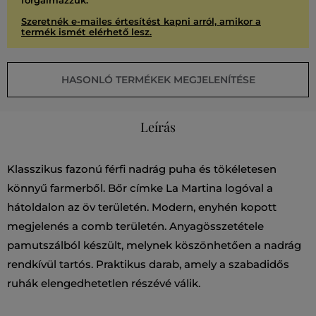
forgalmazzuk.
Szeretnék e-mailes értesítést kapni arról, amikor a
termék ismét elérhető lesz.
HASONLÓ TERMÉKEK MEGJELENÍTÉSE
Leírás
Klasszikus fazonú férfi nadrág puha és tökéletesen
könnyű farmerből. Bőr címke La Martina logóval a
hátoldalon az öv területén. Modern, enyhén kopott
megjelenés a comb területén. Anyagösszetétele
pamutszálból készült, melynek köszönhetően a nadrág
rendkívül tartós. Praktikus darab, amely a szabadidős
ruhák elengedhetetlen részévé válik.