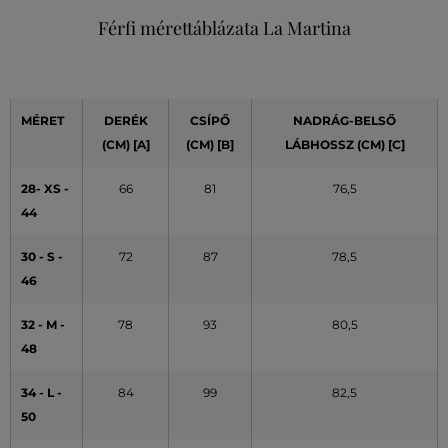
Férfi mérettáblázata La Martina
MÉRET
DERÉK
CSÍPŐ
NADRÁG-BELSŐ
(CM) [A]
(CM) [B]
LÁBHOSSZ (CM) [C]
28- XS -
66
81
76,5
44
30 - S -
72
87
78,5
46
32 - M -
78
93
80,5
48
34 - L -
84
99
82,5
50