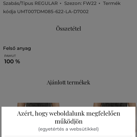
Szabás/Típus
REGULAR
Szezon: FW22
Termék
kódja
UMT007DM085-622-LA-D7002
Összetétel
felső anyag
PAMUT
100 %
Ajánlott termékek
Azért, hogy weboldalunk megfelelően
működjön
(egyetértés a websütikkel)