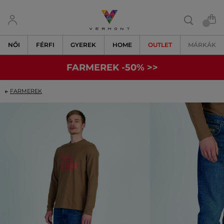
NŐI
FÉRFI
GYEREK
HOME
OUTLET
MÁRKÁK
FARMEREK -50% >>
FARMEREK