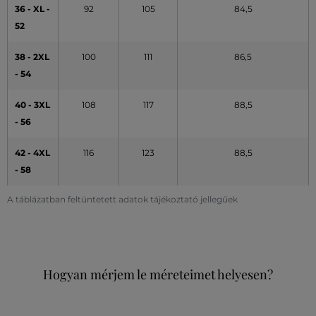
36 - XL -
92
105
84,5
52
38 - 2XL
100
111
86,5
- 54
40 - 3XL
108
117
88,5
- 56
42 - 4XL
116
123
88,5
- 58
A táblázatban feltüntetett adatok tájékoztató jellegűek
Hogyan mérjem le méreteimet helyesen?