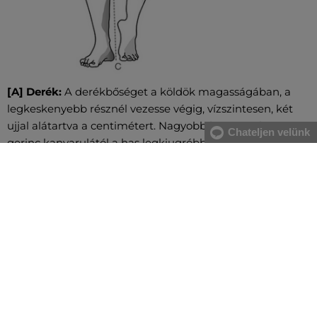
[A] Derék:
A derékbőséget a köldök magasságában, a
legkeskenyebb résznél vezesse végig, vízszintesen, két
ujjal alátartva a centimétert. Nagyobb has esetében a
Chateljen velünk
gerinc kanyarulától a has legkiugróbb pontjáig mérje.
[B] Csípő:
Vezesse körbe oldalról kezdve a csípő és a
fenék legszélesebb részeinél a centimétert. Figyeljen
arra, hogy ne szorosan mérje és a centiméter legyen
vízszintes.
[C] Nadrághossz:
A comb belső felétől a talpig mérve
vezesse a centimétert.