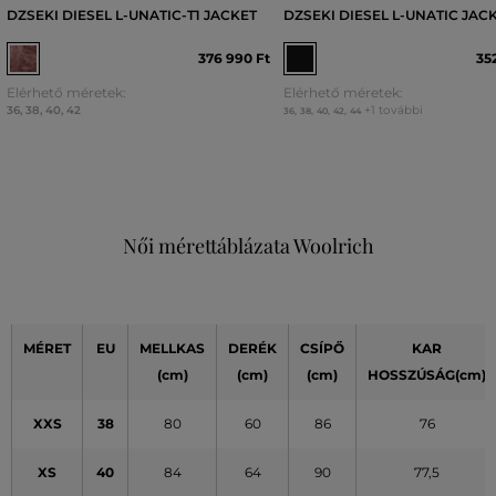
DZSEKI DIESEL L-UNATIC-T1 JACKET
DZSEKI DIESEL L-UNATIC JAC
376 990 Ft
35
Elérhető méretek:
Elérhető méretek:
36
,
38
,
40
,
42
+1 további
36
,
38
,
40
,
42
,
44
Női mérettáblázata Woolrich
MÉRET
EU
MELLKAS
DERÉK
CSÍPŐ
KAR
(cm)
(cm)
(cm)
HOSSZÚSÁG(cm)
XXS
38
80
60
86
76
XS
40
84
64
90
77,5