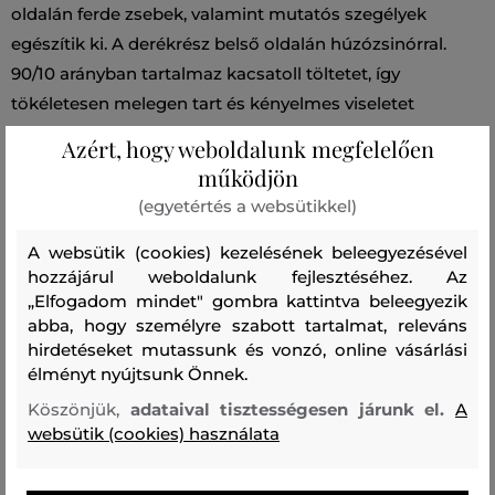
oldalán ferde zsebek, valamint mutatós szegélyek
egészítik ki. A derékrész belső oldalán húzózsinórral.
90/10 arányban tartalmaz kacsatoll töltetet, így
tökéletesen melegen tart és kényelmes viseletet
garantál. Stílusos és praktikus darab, amely öltözékének
Azért, hogy weboldalunk megfelelően
fénypontjává válik.
működjön
(egyetértés a websütikkel)
Szezon: FW24
Termék kódja
A websütik (cookies) kezelésének beleegyezésével
1022FRUT2635-624-WW-100
hozzájárul weboldalunk fejlesztéséhez. Az
„Elfogadom mindet" gombra kattintva beleegyezik
Összetétel
abba, hogy személyre szabott tartalmat, releváns
hirdetéseket mutassunk és vonzó, online vásárlási
élményt nyújtsunk Önnek.
felső anyag
Köszönjük,
adataival tisztességesen járunk el.
A
POLIÉSZTER
websütik (cookies) használata
100 %