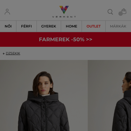
NŐI
FÉRFI
GYEREK
HOME
OUTLET
MÁRKÁK
FARMEREK -50% >>
DZSEKIK