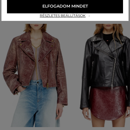
Ajánlott termékek
ELFOGADOM MINDET
RÉSZLETES BEÁLLÍTÁSOK