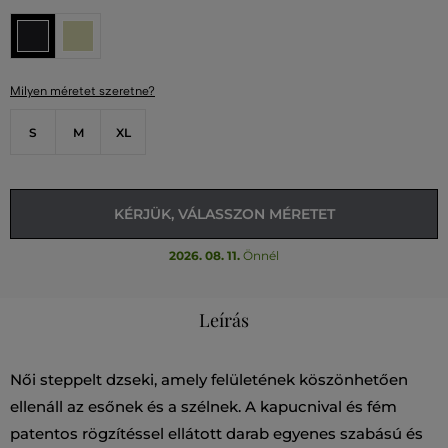
Milyen méretet szeretne?
S
M
XL
KÉRJÜK, VÁLASSZON MÉRETET
2026. 08. 11.
Önnél
Leírás
Női steppelt dzseki, amely felületének köszönhetően
ellenáll az esőnek és a szélnek. A kapucnival és fém
patentos rögzítéssel ellátott darab egyenes szabású és