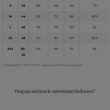
S
42
88
68
94
79
M
44
92
72
98
80,5
L
46
96
76
102
82
XL
48
101
81
107
83,5
XXL
50-
106
86
112
85
52
A táblázatban feltüntetett adatok tájékoztató jellegűek
Hogyan mérjem le méreteimet helyesen?