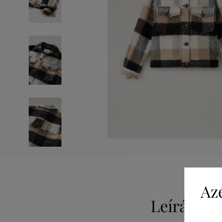
Az
Leírás