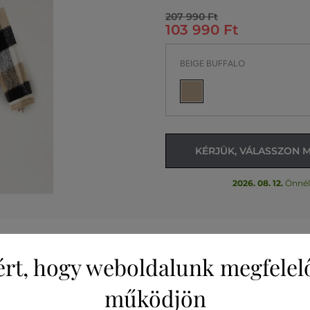
207 990 Ft
103 990 Ft
BEIGE BUFFALO
KÉRJÜK, VÁLASSZON 
2026. 08. 12.
Önnél
ért, hogy weboldalunk megfelel
működjön