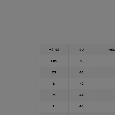
MÉRET
EU
MEL
XXS
38
XS
40
S
42
M
44
L
46