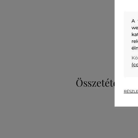
A 
we
ka
re
él
Kö
(c
Összetétel
RÉSZLE