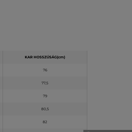
KAR HOSSZÚSÁG(cm)
76
77,5
79
80,5
82