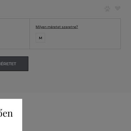
Milyen méretet szeretne?
M
MÉRETET
ően