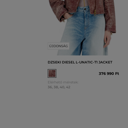
ÚJDONSÁG
DZSEKI DIESEL L-UNATIC-T1 JACKET
376 990 Ft
Elérhető méretek:
36
,
38
,
40
,
42