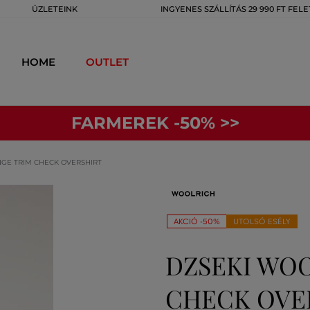
ÜZLETEINK
INGYENES SZÁLLÍTÁS 29 990 FT FELE
HOME
OUTLET
FARMEREK -50% >>
NGE TRIM CHECK OVERSHIRT
AKCIÓ -50%
UTOLSÓ ESÉLY
DZSEKI WOO
CHECK OVER