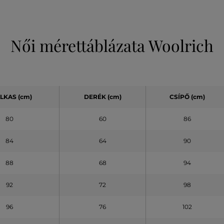
Női mérettáblázata Woolrich
LKAS (cm)
DERÉK (cm)
CSÍPŐ (cm)
80
60
86
84
64
90
88
68
94
92
72
98
96
76
102