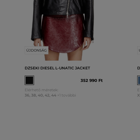
ÚJDONSÁG
DZSEKI DIESEL L-UNATIC JACKET
D
352 990 Ft
Elérhető méretek:
E
36
,
38
,
40
,
42
,
44
+1 további
X