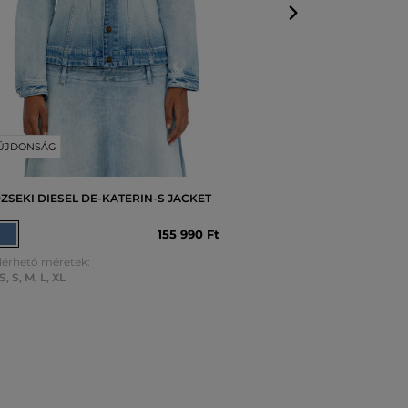
ÚJDONSÁG
ZSEKI DIESEL DE-KATERIN-S JACKET
155 990 Ft
lérhető méretek:
S
,
S
,
M
,
L
,
XL