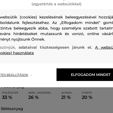
(egyetértés a websütikkel)
Adjon megjelenésének egy csipetnyi cowboy-nyugatot a Wo
stílusainak bájával. Ez a puha ingkabát alpaka és gyapjú ke
websütik (cookies) kezelésének beleegyezésével hozzájá
boldalunk fejlesztéséhez. Az „Elfogadom mindet" gom
kockás mintával, amely az ikonikus Buffalo Check előtt tisz
ttintva beleegyezik abba, hogy személyre szabott tartalm
zsebek praktikusak, a háton és az ujjakon található rojtok 
leváns hirdetéseket mutassunk és vonzó, online vásárl
kölcsönöznek a dizájnnak.
ményt nyújtsunk Önnek.
szönjük,
adataival tisztességesen járunk el.
A websü
Szezon: FW23
Termék kódja
0092FRUT3494-623-WW-8
ookies) használata
ELFOGADOM MINDET
TES BEÁLLÍTÁSOK
felső anyag
POLIÉSZTER
AKRIL, MODAKRIL
ALPAKA
GYAPJÚ
33 %
26 %
21 %
20 %
bélésanyag