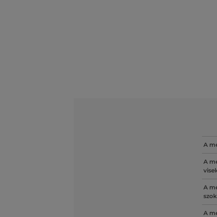
A mé
A mé
vise
A mé
szok
A mé