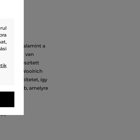
rul
bra
at,
z esőnek, valamint a
ási
ú cipzárral van
rral kiegészített
tik
on decens, Woolrich
csatoll töltetet, így
ílusos darab, amelyre
006