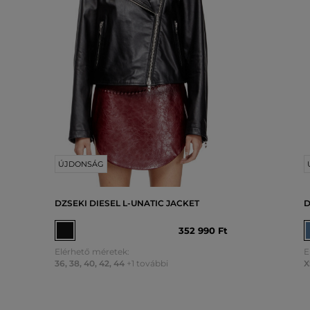
ÚJDONSÁG
DZSEKI DIESEL L-UNATIC JACKET
D
352 990 Ft
Elérhető méretek:
E
36
,
38
,
40
,
42
,
44
+1 további
X