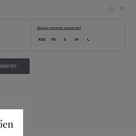
Milyen méretet szeretne?
XXS
XS
S
M
L
MÉRETET
ően