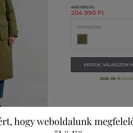
409 990 Ft
204 990 Ft
GREENSTONE
KÉRJÜK, VÁLASSZON 
2026. 08. 11.
Önnél
ért, hogy weboldalunk megfelel