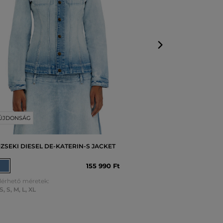
Elérhető mérete
XS
,
S
,
M
,
L
,
XL
ÚJDONSÁG
ZSEKI DIESEL DE-KATERIN-S JACKET
155 990 Ft
lérhető méretek:
S
,
S
,
M
,
L
,
XL