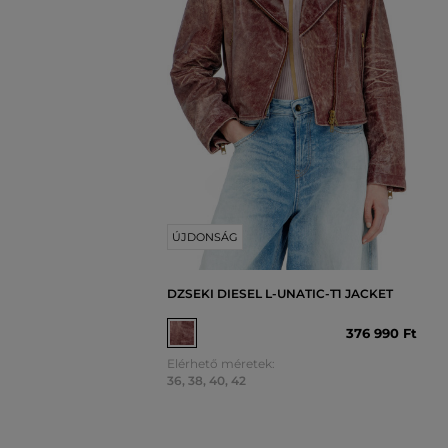
ÚJDONSÁG
DZSEKI DIESEL L-UNATIC-T1 JACKET
376 990 Ft
Elérhető méretek:
36
,
38
,
40
,
42