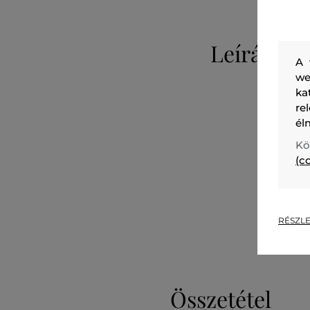
Leírás
A 
we
ka
re
él
Kö
(c
RÉSZLE
Összetétel