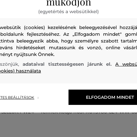
működjön
(egyetértés a websütikkel)
websütik (cookies) kezelésének beleegyezésével hozzájá
boldalunk fejlesztéséhez. Az „Elfogadom mindet" gom
ttintva beleegyezik abba, hogy személyre szabott tartalm
Hosszú téli dzseki, amely matt pamut felületű és ellenáll a
leváns hirdetéseket mutassunk és vonzó, online vásárl
szélnek. Az oversized szabású darab kapucnival és kétirány
ményt nyújtsunk Önnek.
ellátva, amelyet hajtóka fed. Oldalsó zsebekkel és húzózsinó
szönjük,
adataival tisztességesen járunk el.
A websü
belső derékrésszel. A dzsekit szőrme gallér és a bal oldal
ookies) használata
logós címke teszi különlegessé. 90/10 arányban tartalmaz ka
tökéletesen melegen tart és kellemes viseletet garantál. St
a hideg napok során is számíthat majd.
ELFOGADOM MINDET
TES BEÁLLÍTÁSOK
Szezon: FW24
Termék kódja
1103FRUT3780-624-WW-6